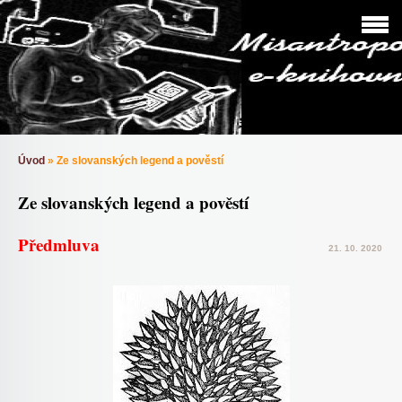
Úvod
»
Ze slovanských legend a pověstí
Ze slovanských legend a pověstí
Předmluva
21. 10. 2020