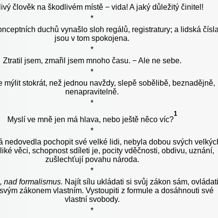
ivý člověk na škodlivém místě − vida! A jaký důležitý činitel!
*
nceptních duchů vynašlo sloh regálů, registratury; a lidská čísl
jsou v tom spokojena.
*
Ztratil jsem, zmařil jsem mnoho času. − Ale ne sebe.
*
e mýlit stokrát, než jednou navždy, slepě sobělibě, beznadějně,
nenapravitelně.
*
1
Myslí ve mně jen má hlava, nebo ještě něco víc?
*
á nedovedla pochopit své velké lidi, nebyla dobou svých velkýc
eliké věci, schopnost sdíleti je, pocity vděčnosti, obdivu, uznání,
zušlechťují povahu národa.
*
ě, nad formalismus.
Najít sílu ukládati si svůj zákon sám, ovládat
 svým zákonem vlastním. Vystoupiti z formule a dosáhnouti své
vlastní svobody.
*