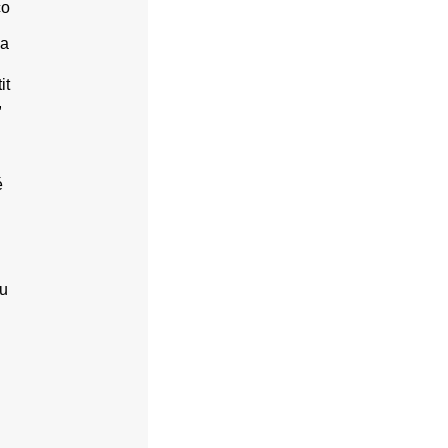
co
 a
it
,
é
ou