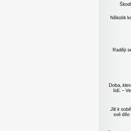
Škodl
Několik ko
Raději s
Doba, kter
lidí. − V
Jíti k sob
své dílo