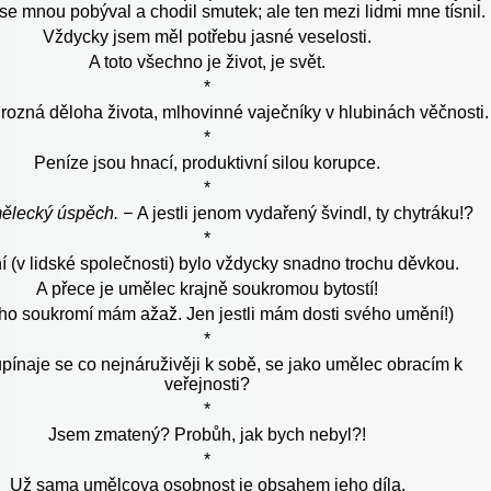
e mnou pobýval a chodil smutek; ale ten mezi lidmi mne tísnil.
Vždycky jsem měl potřebu jasné veselosti.
A toto všechno je život, je svět.
*
rozná děloha života, mlhovinné vaječníky v hlubinách věčnosti.
*
Peníze jsou hnací, produktivní silou korupce.
*
mělecký úspěch. −
A jestli jenom vydařený švindl, ty chytráku!?
*
 (v lidské společnosti) bylo vždycky snadno trochu děvkou.
A přece je umělec krajně soukromou bytostí!
ho soukromí mám ažaž. Jen jestli mám dosti svého umění!)
*
pínaje se co nejnáruživěji k sobě, se jako umělec obracím k
veřejnosti?
*
Jsem zmatený? Probůh, jak bych nebyl?!
*
Už sama umělcova osobnost je obsahem jeho díla.