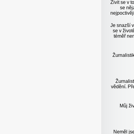
Živit se v t
se něj
nejpoctivěj
Je snazší 
se v život
téměř nem
Žurnalistik
Žurnalis
vědění. Př
Můj ži
Neměl jse