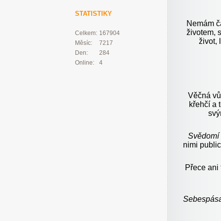
STATISTIKY
Nemám ča
životem, 
Celkem:
167904
život,
Měsíc:
7217
Den:
284
Online:
4
Věčná vůl
křehčí a 
svý
Svědomí 
nimi public
Přece ani 
Sebespás