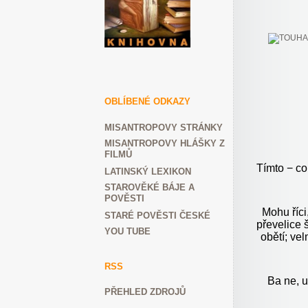
OBLÍBENÉ ODKAZY
MISANTROPOVY STRÁNKY
MISANTROPOVY HLÁŠKY Z
FILMŮ
Tímto − co
LATINSKÝ LEXIKON
STAROVĚKÉ BÁJE A
POVĚSTI
Mohu říci
STARÉ POVĚSTI ČESKÉ
převelice š
YOU TUBE
obětí; vel
RSS
Ba ne, 
PŘEHLED ZDROJŮ