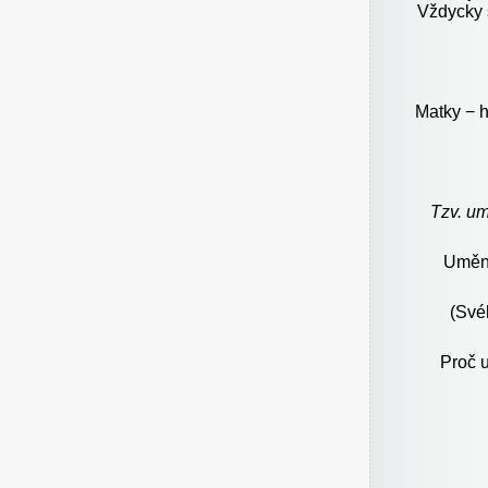
Vždycky s
Matky − h
Tzv. u
Umění
(Své
Proč u