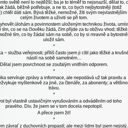
omto světě není to nejtěžší; ba je to téměř to nejsnazší, dělat to, 
ak žádá, běžně potřebuje, a ne to, co bych nejbytostněji (totiž
i) chtěl dáti sám. Bývá těžké, nemožné, žíti svým nejvlastnějším
celým životem a uživiti se při tom.
vyhovět úlohám a povinnostem uloženým technikou života, umíst
ě tím, co se na člověku žádá, čím přijde za tu obživu vhod; těžké
ožné tím, co by žádal sám na sobě, co by si mravně a bytostně
uložil sám.
*
a − služba veřejnosti; příliš často jsem ji cítil jako těžké a krušn
násilí na sobě samotném…
Dělal jsem povrchnost se zoufalým vnitřním odporem.
*
tika servíruje zprávy a informace, ale nepodává už tak pravdu a
ežvykuje myšlenkově za jiné, za čtenáře, za abonenty; a většin
trávu.
*
vot byl vlastně ustavičným vyrušováním a odváděním od toho
pravého. Div, že jsem se v tom docela nepotopil.
A přece jsem žil!
*
m závrať z duchovních propastí; ale mezi lidmi byl jsem nejistý.