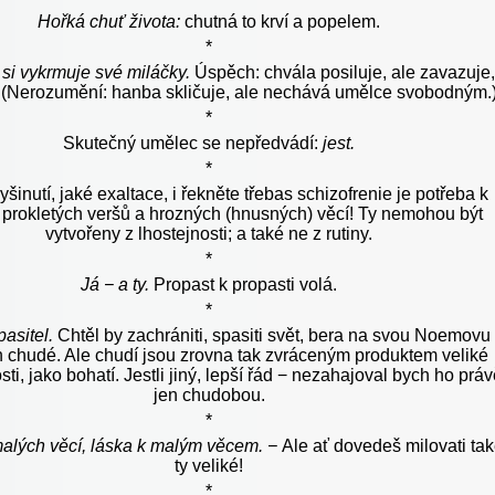
Hořká chuť života:
chutná to krví a popelem.
*
 si vykrmuje své miláčky.
Úspěch: chvála posiluje, ale zavazuje,
 (Nerozumění: hanba skličuje, ale nechává umělce svobodným.
*
Skutečný umělec se nepředvádí:
jest.
*
šinutí, jaké exaltace, i řekněte třebas schizofrenie je potřeba k
 prokletých veršů a hrozných (hnusných) věcí! Ty nemohou být
vytvořeny z lhostejnosti; a také ne z rutiny.
*
Já − a ty.
Propast k propasti volá.
*
pasitel.
Chtěl by zachrániti, spasiti svět, bera na svou Noemovu
n chudé. Ale chudí jsou zrovna tak zvráceným produktem veliké
ti, jako bohatí. Jestli jiný, lepší řád − nezahajoval bych ho prá
jen chudobou.
*
alých věcí, láska k malým věcem. −
Ale ať dovedeš milovati ta
ty veliké!
*