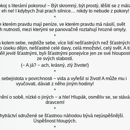
koj s literární pokorou! − Být skromný, být prostý, těšiti se z mál
 eh ne! I kdybych žral prach silnice… nikdy to nebude z pokory!
*
e kterém pravdu mají peníze, ve kterém pravdu má násilí, svět
h nutností, mezi kterými se panovačně roztahují hrozné omyly.
*
 kolem sebe, nejblíže sebe, více lidí nešťastných než šťastných
o úseku dějin, nešťastné celé davy, celá množství, celý svět. A ti
ěli jeviti
šťastnými, byli šťastnými ponejvíce jen ze své hlouposti
ze svých slabostí.
(− A já? − ach, krásný, zlý živote!)
*
 sebejistota v povrchnosti − vida a vyřešil si život! A může mu i
vyučovati, dávati z něho jiným hodiny!
*
ění o sobě, nízké o jiných − a hle! Hlupák, osměliv se, se stává 
dravcem!
*
hytráctví sdružené se šťastnou náhodou bývá nejúspěšnější.
Úspěšnost hloupých.
*