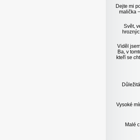
Dejte mi po
malička −
Svět, v
hroznýc
Viděl jsem
Ba, v tomt
kteří se
cht
Důležitá
Vysoké mín
Malé c