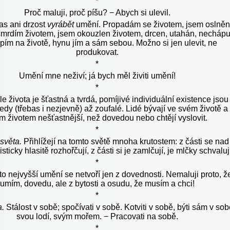
*
Proč maluji, proč píšu? − Abych si ulevil.
s ani drzost
vyrábět
umění. Propadám se životem, jsem oslněn
smrdím životem, jsem okouzlen životem, drcen, utahán, necháp
 lpím na životě, hynu jím a sám sebou. Možno si jen ulevit, ne
produkovat.
*
Umění mne neživí; já bych měl živiti umění!
*
e života je šťastná a tvrdá, pomíjivé individuální existence jsou
tedy (třebas i nezjevně) až zoufalé. Lidé bývají ve svém životě a
m životem nešťastnější, než dovedou nebo chtějí vyslovit.
*
světa.
Přihlížejí na tomto světě mnoha krutostem: z části se nad
isticky hlasitě rozhořčují, z části si je zamlčují, je mlčky schvaluj
*
to nejvyšší umění se netvoří jen z dovednosti. Nemaluji proto, ž
umím, dovedu, ale z bytosti a osudu, že musím a chci!
*
a.
Stálost v sobě; spočívati v sobě. Kotviti v sobě, býti sám v so
svou lodí, svým mořem. − Pracovati na sobě.
*