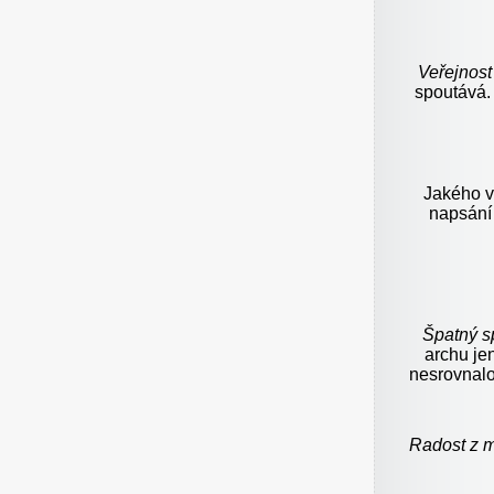
Veřejnost
spoutává.
Jakého vy
napsání
Špatný s
archu je
nesrovnalos
Radost z m