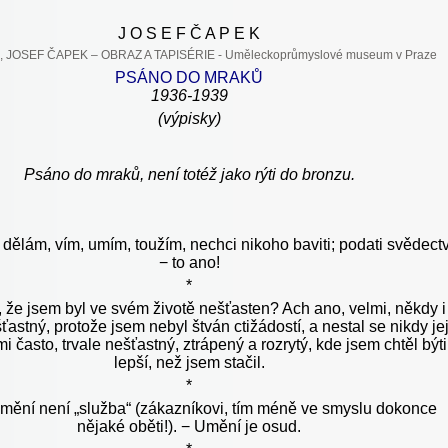
J O S E F Č A P E K
PSÁNO DO MRAKŮ
1936-1939
(výpisky)
Psáno do mraků, není totéž jako rýti do bronzu.
 dělám, vím, umím, toužím, nechci nikoho baviti; podati svědectv
− to ano!
*
, že jsem byl ve svém životě nešťasten? Ach ano, velmi, někdy i
ťastný, protože jsem nebyl štván ctižádostí, a nestal se nikdy jej
mi často, trvale nešťastný, ztrápený a rozrytý, kde jsem chtěl býti
lepší, než jsem stačil.
*
umění není „služba“ (zákazníkovi, tím méně ve smyslu dokonce
nějaké oběti!). − Umění je osud.