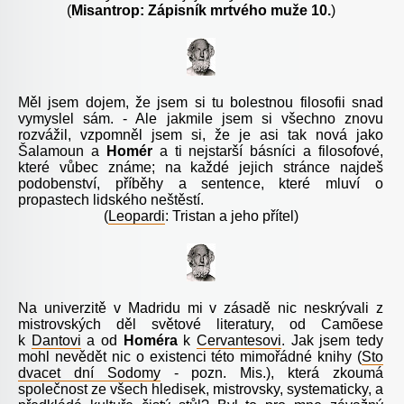
(
Misantrop: Zápisník mrtvého muže 10.
)
Měl jsem dojem, že jsem si tu bolestnou filosofii snad
vymyslel sám. - Ale jakmile jsem si všechno znovu
rozvážil, vzpomněl jsem si, že je asi tak nová jako
Šalamoun a
Homér
a ti nejstarší básníci a filosofové,
které vůbec známe; na každé jejich stránce najdeš
podobenství, příběhy a sentence, které mluví o
propastech lidského neštěstí.
(
Leopardi
: Tristan a jeho přítel)
Na univerzitě v Madridu mi v zásadě nic neskrývali z
mistrovských děl světové literatury, od Camõese
k
Dantovi
a od
Homéra
k
Cervantesovi
. Jak jsem tedy
mohl nevědět nic o existenci této mimořádné knihy (
Sto
dvacet dní Sodomy
- pozn. Mis.), která zkoumá
společnost ze všech hledisek, mistrovsky, systematicky, a