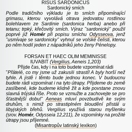
RISUS SARDONICUS
Sardonický smích
Podle tradičního výkladu je to smích připomínající
grimasu, kterou vyvolává otrava jedovatou rostlinou
bolehlavem ze Sardinie (sardonica herba) anebo při
tetanu; trpký, křečovitý smích. Výraz "sardonický" použil
poprvé již
Homér
při popisu smíchu
Odysseova
, jenž
"usmívaje se sardonicky" vyhnul se volské čelisti, kterou
po něm hodil jeden z nápadníků jeho ženy Pénelopy.
FORSAN ET HAEC OLIM MEMINISSE
IUVABIT
(
Vergilius
, Aeneis 1,203)
Přijde čas, kdy i na toto budete vzpomínat rádi
"
Přátelé, co my jsme už zakusili strastí! A byly horší než
tyhle. A jistě i těmto bude jednou konec. V budoucnu
budete rádi vzpomínat i na tyto útrapy. Přijdeme do země
zaslíbené, kde budeme klidně žít a kde povstane znovu
slavná trójská říše. Proto se vzmužte a zachovejte se pro
šťastnější dobu!"
Aeneas
mluví povzbudivě ke svým
druhům, s nimiž po strastiplném bloudění přistál u
libyjských břehů. Vergilius využívá starou myšlenku
(srov.
Homér
, Odysseia 12,211), že vzpomínky na prožité
útrapy jsou příjemné.
(
Misantropův latinský lexikon
)