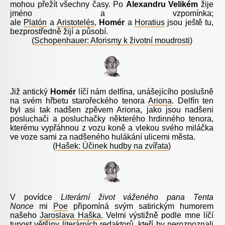
mohou přežít všechny časy. Po
Alexandru Velikém
žije
jméno a vzpomínka;
ale
Platón
a
Aristotelés
,
Homér
a
Horatius
jsou ještě tu,
bezprostředně žijí a působí.
(
Schopenhauer: Aforismy k životní moudrosti
)
Již antický
Homér
líčí nám delfína, unášejícího poslušně
na svém hřbetu starořeckého tenora
Ariona
. Delfín ten
byl asi tak nadšen zpěvem Ariona, jako jsou nadšeni
posluchači a posluchačky některého hrdinného tenora,
kterému vypřáhnou z vozu koně a vlekou svého miláčka
ve voze sami za nadšeného hulákání ulicemi města.
(
Hašek: Účinek hudby na zvířata
)
V povídce
Literární život váženého pana Tenta
Nonce
mi
Poe
připomíná svým satirickým humorem
našeho
Jaroslava Haška
. Velmi výstižně podle mne líčí
tupost většiny literárních redaktorů, kteří by nerozpoznali