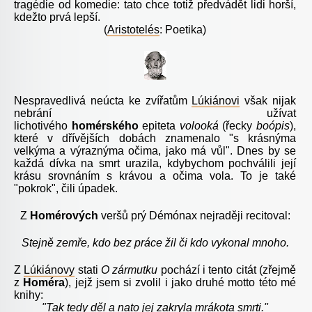
tragédie od komedie: tato chce totiž předvádět lidi horší,
kdežto prvá lepší.
(
Aristotelés
: Poetika)
N
espravedlivá neúcta ke zvířatům
Lúkiánovi
však nijak
nebrání užívat
lichotivého
homérského
epiteta
volooká
(řecky
boópis
),
které v dřívějších dobách znamenalo "s krásnýma
velkýma a výraznýma očima, jako má vůl". Dnes by se
každá dívka na smrt urazila, kdybychom pochválili její
krásu srovnáním s krávou a očima vola. To je také
"pokrok", čili úpadek.
Z
Homérových
veršů prý Démónax nejraději recitoval:
Stejně zemře, kdo bez práce žil či kdo vykonal mnoho.
Z
Lúkiáno
vy
stati
O
zármutku
pochází i tento citát (zřejmě
z
Homéra
), jejž jsem si zvolil i jako druhé motto této mé
knihy:
"Tak tedy děl a nato jej zakryla mrákota smrti."