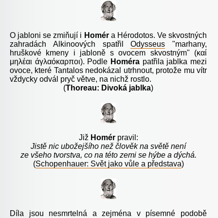
O jabloni se zmiňují i
Homér
a Hérodotos. Ve skvostných
zahradách Alkinoových spatřil
Odysseus
"marhany
,
hruškové kmeny i jabloně s ovocem skvostným" (
καί
μηλέαι άγλαόκαρποι
).
P
odle
Homéra
patřila jablka mezi
ovoce, které
Tantalos
nedokázal utrhnout, protože mu vítr
vždycky odvál pryč větve, na nichž rostlo.
(
Thoreau: Divoká jablka
)
Již
Homér
pravil:
Jistě nic ubožejšího než člověk na světě není
ze všeho tvorstva, co na této zemi se hýbe a dýchá.
(
Schopenhauer: Svět jako vůle a představa
)
Díla jsou nesmrtelná a zejména v písemné podobě