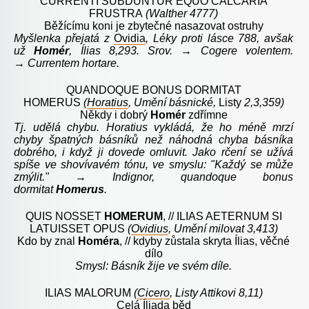
CURRENTI SUBDUNTUR EQUO CALCARIA
FRUSTRA
(Walther 4777)
Běžícímu koni je zbytečné nasazovat ostruhy
Myšlenka přejatá z
Ovidia
, Léky proti lásce 788, avšak
už
Homér
, Ílias 8,293. Srov. →
Cogere volentem
.
→
Currentem hortare
.
QUANDOQUE BONUS DORMITAT
HOMERUS
(
Horatius
, Umění básnické,
Listy
2,3,359)
Někdy i dobrý
Homér
zdřímne
Tj. udělá chybu. Horatius vykládá, že ho méně mrzí
chyby špatných básníků než náhodná chyba básníka
dobrého, i když ji dovede omluvit. Jako rčení se užívá
spíše ve shovívavém tónu, ve smyslu: "Každý se může
zmýlit." → Indignor, quandoque bonus
dormitat
Homerus
.
QUIS NOSSET
HOMERUM
, // ILIAS AETERNUM SI
LATUISSET OPUS
(
Ovidius
, Umění milovat 3,413)
Kdo by znal
Homéra
, // kdyby zůstala skryta Ílias, věčné
dílo
Smysl: Básník žije ve svém díle.
ILIAS MALORUM
(
Cicero
, Listy Attikovi 8,11)
Celá
Íliada
běd