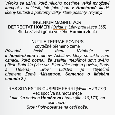
Výroku se užívá, když někoho postihne velké množství
trampot a neštěstí, tak jako jsou v
Homérově
Íliadě
líčeny krutosti a pohromy války, které postihly Trójany.
INGENIUM MAGNI LIVOR
DETRECTAT
HOMERI
(
Ovidius
, Léky proti lásce 365)
Bledá závist i génia velkého
Homéra
zlehčí
INUTILE TERRAE PONDUS
Zbytečné břemeno země
Původně řecké rčení. Vztahuje se
k
homérskému
hrdinovi
Achillovi
, který se takto sám
označil, když poznal, že zavinil (nepřímo) smrt svého
přítele Patrokla (více viz:
Starověké báje a pověsti, Paris
a Helena
). Srov.: Lidstvo je zbytečné
břemeno
Země
(
Misantrop, Sentence o lidském
smradu 2.
).
RES SITA EST IN CUSPIDE FERRI
(Walther 26 774)
Věc spočívá na hrotu meče
Latinská obdoba
Homérova
obratu (Ílias 10,173): na
ostří nože.
Srov.: Pohybovat se na ostří nože.