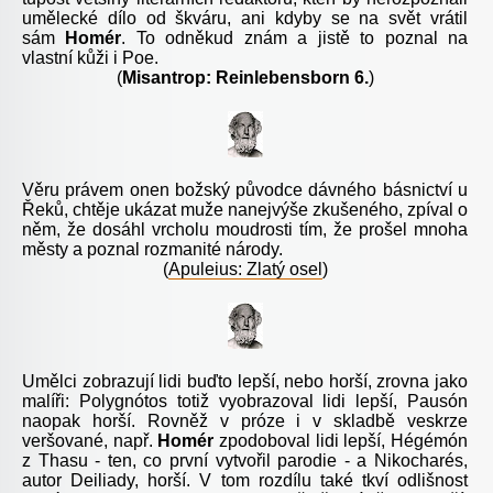
umělecké dílo od škváru, ani kdyby se na svět vrátil
sám
Homér
. To odněkud znám a jistě to poznal na
vlastní kůži i Poe.
(
Misantrop: Reinlebensborn 6.
)
Věru právem onen božský původce dávného básnictví u
Řeků, chtěje ukázat muže nanejvýše zkušeného, zpíval o
něm, že dosáhl vrcholu moudrosti tím, že prošel mnoha
městy a poznal rozmanité národy.
(
Apuleius: Zlatý osel
)
Umělci zobrazují lidi buďto lepší, nebo horší, zrovna jako
malíři: Polygnótos totiž vyobrazoval lidi lepší, Pausón
naopak horší. Rovněž v próze i v skladbě veskrze
veršované, např.
Homér
zpodoboval lidi lepší, Hégémón
z Thasu - ten, co první vytvořil parodie - a Nikocharés,
autor Deiliady, horší. V tom rozdílu také tkví odlišnost