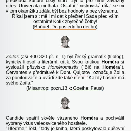
předkládá kultuře čistý stůl? Byl to pro mne závažný
otřes. Univerzita mi lhala. Ostatní "mistrovská díla" se mi
v tom okamžiku zdála být bez hodnoty a bez významu.
Říkal jsem si: měli mi dát k přečtení Sada před vším
ostatním! Kolik zbytečné četby!
(
Bu
ñ
uel: Do posledního dechu
)
Zoilos
(asi 400-320 př. n. l.) byl řecký gramatik (filolog),
kynický filosof a literární kritik. Svou kritikou
Homéra
si
vysloužil přízvisko
Homéromastix
("Bič na
Homéra
").
Cervantes v předmluvě k
Donu Quijotovi
označuje Zoila
za pomlouvače a uvádí zde také
rčen
í: "Každý básník má
svého Zoila."
(
Misantrop
: pozn.13 k:
Goethe: Faust
)
Candide spatřil skvěle vázaného
Homéra
a pochválil
vybraný vkus veleosvíceného hostitele.
"Hleďme," řekl, "tady je kniha, která poskytovala duševní