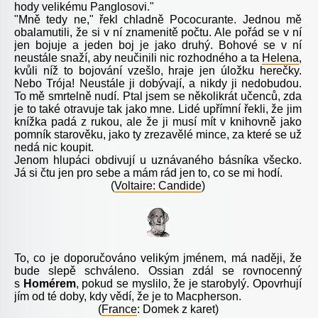
hody velikému Panglosovi."
"Mně tedy ne," řekl chladně Pococurante. Jednou mě
obalamutili, že si v ní znamenitě počtu. Ale pořád se v ní
jen bojuje a jeden boj je jako druhý. Bohové se v ní
neustále snaží, aby neučinili nic rozhodného a ta
Helena
,
kvůli níž to bojování vzešlo, hraje jen úložku herečky.
Nebo Trója! Neustále ji dobývají, a nikdy ji nedobudou.
To mě smrtelně nudí. Ptal jsem se několikrát učenců, zda
je to také otravuje tak jako mne. Lidé upřímní řekli, že jim
knížka padá z rukou, ale že ji musí mít v knihovně jako
pomník starověku, jako ty zrezavělé mince, za které se už
nedá nic koupit.
Jenom hlupáci obdivují u uznávaného básníka všecko.
Já si čtu jen pro sebe a mám rád jen to, co se mi hodí.
(
Voltaire: Candide
)
To, co je doporučováno velikým jménem, má naději, že
bude slepě schváleno. Ossian zdál se rovnocenný
s
Homérem
, pokud se myslilo, že je starobylý. Opovrhují
jím od té doby, kdy vědí, že je to Macpherson.
(
France
: Domek z karet)