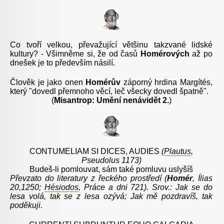
Co tvoří velkou, převažující většinu takzvané lidské
kultury? - Všimněme si, že od časů
Homérových
až po
dnešek je to především násilí.
Člověk je jako onen
Homérův
záporný hrdina Margítés,
který "dovedl přemnoho věcí, leč všecky dovedl špatně".
(
Misantrop: Umění nenávidět 2.
)
CONTUMELIAM SI DICES, AUDIES
(
Plautus
,
Pseudolus 1173)
Budeš-li pomlouvat, sám také pomluvu uslyšíš
Převzato do literatury z řeckého prostředí (
Homér
, Ílias
20,1250;
Hésiodos
, Práce a dni 721). Srov.: Jak se do
lesa volá, tak se z lesa ozývá; Jak mě pozdravíš, tak
poděkuji.