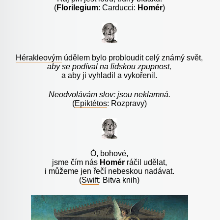
(
Florilegium
: Carducci:
Homér
)
Hérakleovým
údělem bylo probloudit celý známý svět,
aby se podíval na lidskou zpupnost,
a aby ji vyhladil a vykořenil.
Neodvolávám slov: jsou neklamná.
(
Epiktétos
: Rozpravy)
Ó, bohové,
jsme čím nás
Homér
ráčil udělat,
i můžeme jen řečí nebeskou nadávat.
(
Swift
: Bitva knih)