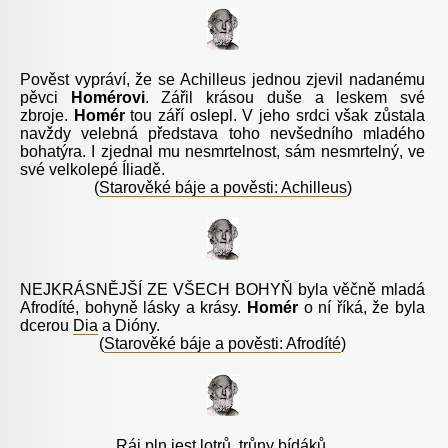
Pověst vypráví, že se Achilleus jednou zjevil nadanému
pěvci
Homérovi
. Zářil krásou duše a leskem své
zbroje.
Homér
tou září oslepl. V jeho srdci však zůstala
navždy velebná představa toho nevšedního mladého
bohatýra. I zjednal mu nesmrtelnost, sám nesmrtelný, ve
své velkolepé Íliadě.
(
Starověké báje a pověsti: Achilleus
)
NEJKRÁSNĚJŠÍ ZE VŠECH BOHYŇ byla věčně mladá
Afrodíté, bohyně lásky a krásy.
Homér
o ní říká, že byla
dcerou
Dia
a Dióny.
(
Starověké báje a pověsti: Afrodíté
)
Ráj pln jest lotrů, trůny bídáků.