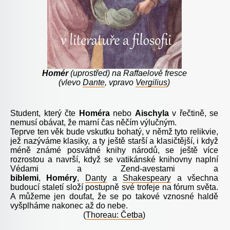
Homér
(uprostřed) na Raffaelově fresce
(vlevo
Dante
, vpravo
Vergilius
)
Student, který čte
Homéra
nebo
Aischyla
v řečtině, se
nemusí obávat, že marní čas něčím výlučným.
Teprve ten věk bude vskutku bohatý, v němž tyto relikvie,
jež nazýváme klasiky, a ty ještě starší a klasičtější, i když
méně známé posvátné knihy národů, se ještě více
rozrostou a navrší, když se vatikánské knihovny naplní
Védami a Zend-avestami a
biblemi
,
Homéry
,
Danty
a
Shakespeary
a všechna
budoucí staletí složí postupně své trofeje na fórum světa.
A můžeme jen doufat, že se po takové vznosné haldě
vyšplháme nakonec až do nebe.
(
Thoreau: Četba
)