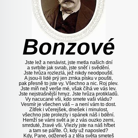
Bonzové
Jste lež a nenávist, jste metla našich dní
a svrbíte jak svrab, jste sněť i svědění.
Jste hrůza rozlezlá, jež nikdy neodpouští.
A jsou-li lidé prý jen zrnka písku v poušti,
pak přesně to jste vy. Všechno a nic. Roj plev.
Jste míň než verše mé, však číhá ve vás lev.
Jste nejstrašnější hmyz. Jste hrůza protikladů.
Vy nacucané vši, kdo smete vaši vládu?
Vesmír je všechen váš – a není vám to dost.
Zítřek i včerejšek, dnešek i minulost,
všechno jste prolezly i spánek náš i bdění.
Hemží se vámi svět a je z vás ouzko zemi,
smrduté, žravé vši. Vlezly jste na náš hřbet
a tam se páříte. Ó, kdy už naposled?
Kdy, Pane, odženeš a z těla světa smeteš