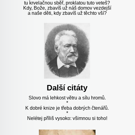
tu krvelačnou sběř, proklatou tuto veteš?
Kdy, Bože, zbavíš už náš domov vezdejší
a naše děti, kdy zbavíš už těchto vší?
Další citáty
Slovo má lehkost větru a sílu hromů.
*
K dobré knize je třeba dobrých čtenářů.
*
Nelétej příliš vysoko: všimnou si toho!