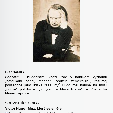
POZNÁMKA:
Bonzové
– buddhističtí kněží; zde v hanlivém významu
„nafoukaní šéfíci, magnáti, ředitelé zeměkoule“, rozuměj
povšechně jako lidská rasa, byť Hugo měl naivně na mysli
„pouze“ politiky – tyto „vši na hlavě lidstva“. – Poznámka
Misantropova
.
SOUVISEJÍCÍ ODKAZ:
Victor Hugo: Muž, který se směje