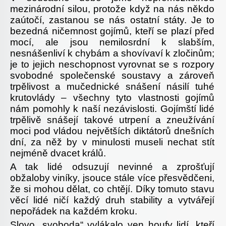
mezinárodní silou, protože když na nás někdo
zaútočí, zastanou se nás ostatní státy. Je to
bezedná ničemnost gojímů, kteří se plazí před
mocí, ale jsou nemilosrdní k slabším,
nesnášenliví k chybám a shovívaví k zločinům;
je to jejich neschopnost vyrovnat se s rozpory
svobodné společenské soustavy a zároveň
trpělivost a mučednické snášení násilí tuhé
krutovlády – všechny tyto vlastnosti gojímů
nám pomohly k naší nezávislosti. Gojímští lidé
trpělivě snášejí takové utrpení a zneužívání
moci pod vládou největších diktátorů dnešních
dní, za něž by v minulosti museli nechat stít
nejméně dvacet králů.
A tak lidé odsuzují nevinné a zprošťují
obžaloby viníky, jsouce stále více přesvědčeni,
že si mohou dělat, co chtějí. Díky tomuto stavu
věcí lidé ničí každý druh stability a vytvářejí
nepořádek na každém kroku.
Slovo „svoboda“ vylákalo ven houfy lidí, kteří