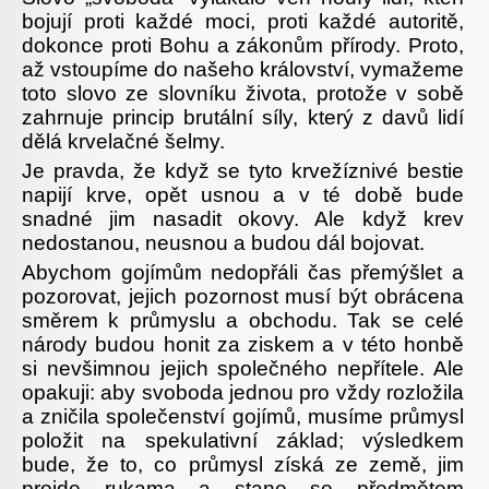
bojují proti každé moci, proti každé autoritě,
dokonce proti Bohu a zákonům přírody. Proto,
až vstoupíme do našeho království, vymažeme
toto slovo ze slovníku života, protože v sobě
zahrnuje princip brutální síly, který z davů lidí
dělá krvelačné šelmy.
Je pravda, že když se tyto krvežíznivé bestie
napijí krve, opět usnou a v té době bude
snadné jim nasadit okovy. Ale když krev
nedostanou, neusnou a budou dál bojovat.
Abychom gojímům nedopřáli čas přemýšlet a
pozorovat, jejich pozornost musí být obrácena
směrem k průmyslu a obchodu. Tak se celé
národy budou honit za ziskem a v této honbě
si nevšimnou jejich společného nepřítele. Ale
opakuji: aby svoboda jednou pro vždy rozložila
a zničila společenství gojímů, musíme průmysl
položit na spekulativní základ; výsledkem
bude, že to, co průmysl získá ze země, jim
projde rukama a stane se předmětem