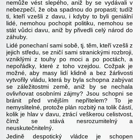
nemůže vést slepého, aniž by se vydávali v
nebezpečí, že oba spadnou do propasti; tudíž
ti, kteří vzešli z davu, i kdyby to byli geniální
lidé, nemohou pochopit politiku, nemohou se
stát vůdci davu, aniž by přivedli celý národ do
záhuby.
Lidé ponechaní sami sobě, tj. těm, kteří vzešli z
jejich středu, se zničí sami stranickými rozbroji,
vzniklými z touhy po moci a po poctách, a
nepořádky, které z toho vzejdou. Cožpak je
možné, aby masy lidí klidně a bez žárlivosti
vytvořily vládu, která by byla schopna zabývat
se záležitostmi země, aniž by se nechala
ovlivňovat osobními zájmy? Jsou schopni se
bránit před vnějším nepřítelem? To je
nemyslitelné, protože plán rozbitý na tolik částí,
kolik je hlav v davu, ztrácí veškerou celistvost,
čímž se stává nesrozumitelný a
neuskutečnitelný.
Jedině despotický vládce je schopen