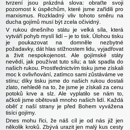
tvrzení jsou prázdná slova: obraťte svoji
pozornost k úspěchům, které jsme zařídili pro
marxismus. Rozkladný vliv tohoto směru na
ducha gojímů musí být zcela očividný.
V rukou dnešního státu je velká síla, která
vytváří pohyb myslí lidí – je to tisk. Úlohou tisku
je poukazovat na domněle nezbytné
požadavky, dát hlas stížnostem lidu, vyjadřovat
a živit nespokojenost. Ale gojímské státy
nevědí, jak používat tuto sílu; a tak spadla do
našich rukou. Prostřednictvím tisku jsme získali
moc k ovlivňování, zatímco sami zůstáváme ve
stínu; díky tisku jsme do našich rukou dostali
zlato, nehledě na to, že jsme je získali za cenu
potoků krve a slz. Ale vyplatilo se nám to,
ačkoli jsme obětovali mnoho našich lidí. Každá
oběť z naší strany je před Bohem vyvážena
tisíci gojímy.
Dnes mohu říci, že náš cíl je od nás již jen
několik kroků. Zbývá urazit jen malý kus cesty