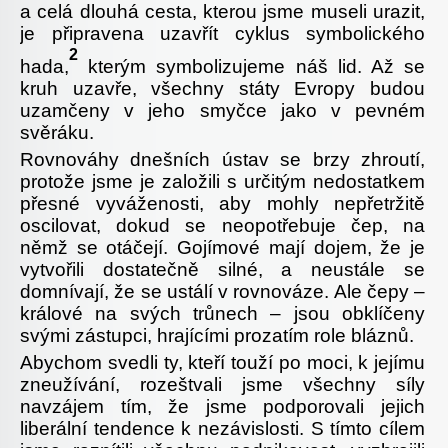
a celá dlouhá cesta, kterou jsme museli urazit,
je připravena uzavřít cyklus symbolického
2
hada,
kterým symbolizujeme náš lid. Až se
kruh uzavře, všechny státy Evropy budou
uzamčeny v jeho smyčce jako v pevném
svěráku.
Rovnováhy dnešních ústav se brzy zhroutí,
protože jsme je založili s určitým nedostatkem
přesné vyváženosti, aby mohly nepřetržitě
oscilovat, dokud se neopotřebuje čep, na
němž se otáčejí. Gojímové mají dojem, že je
vytvořili dostatečně silné, a neustále se
domnívají, že se ustálí v rovnováze. Ale čepy –
králové na svých trůnech – jsou obklíčeny
svými zástupci, hrajícími prozatím role bláznů.
Abychom svedli ty, kteří touží po moci, k jejímu
zneužívání, rozeštvali jsme všechny síly
navzájem tím, že jsme podporovali jejich
liberální tendence k nezávislosti. S tímto cílem