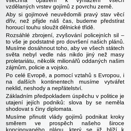
všechna opatření k vyhlazení všech
vzdělaných vrstev gojímů z povrchu země.
Aby si gojímové neuvědomili pravý stav věcí
dřív, než přijde náš čas, budeme předstírat
horoucí touhu sloužit dělnické třídě.
Rozsáhlé zbrojení, zvyšování policejních sil –
to vše je podstatné pro dovršení našich plánů.
Musíme dosáhnout toho, aby ve všech státech
světa nebyl vedle nás nikdo jiný než masy
proletariátu, několik milionářů oddaných našim
zájmům, policie a vojsko.
Po celé Evropě, a pomocí vztahů s Evropou, i
na dalších kontinentech musíme vytvářet
neklid, neshody a nepřátelství.
Základním předpokladem úspěchu v politice je
utajení jejích podniků: slova by se neměla
shodovat s činy diplomata.
Musíme přinutit vlády gojímů podnikat kroky
směrem ve prospěch našeho široce
koncipovaného plánu, který se již blíží k