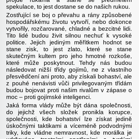
spekulace, to jest dostane se do našich rukou.
Zostřující se boj o převahu a rány způsobené
hospodářskému životu vytvoří, nebo dokonce
vytvořily, rozčarované, chladné a bezcitné lidi.
Tito lidé budou živit silnou nechuť k vysoké
politice. Jejich jediným měřítkem hodnot se
stane zisk, to jest zlato, které se stane
skutečným kultem pro jeho hmotné rozkoše,
které může poskytnout. Tehdy nás budou
následovat nižší třídy gojímů, ne z vlastního
přesvědčení ani proto, aby získali bohaství, ale
z pouhé nenávisti vůči privilegovaným třídám
budou bojovat proti našim rivalům v zápase o
moc – proti gojímské inteligenci.
Jaká forma vlády může být dána společnosti,
do jejichž všech složek pronikla korupce,
společnosti, kde bohatství lze získat jedině
úskočnými taktikami a víceméně podvodnými
triky, kde vládne nemravnost, kde morálka je