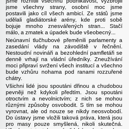
jsme roznítili všechnu podnikavost, vyzbrojili
jsme všechny strany, osobní moc jsme
postavili jako cíl všech ambicí. Ze států jsme
udělali gladiátorské arény, kde proti sobě
bojuje mnoho znesvářených stran... Stačí
málo, a zmatek a úpadek bude všeobecný...
Neúnavní tlučhubové přeměnili parlamenty a
zasedání vlády na závodiště v řečnění.
Nestoudní novináři a bezohlední pamfletáři se
denně vrhají na vládní úředníky. Zneužívání
moci připraví svržení všech institucí a všechno
bude vzhůru nohama pod ranami rozzuřené
chátry.
Všichni lidé jsou spoutáni dřinou a chudobou
pevněji než kdykoli předtím. Jsou spoutáni
otroctvím a nevolnictvím; z nich se mohou
různými způsoby osvobodit. S tím se mohou
vyrovnat, ale od nouze se nikdy neosvobodí.
Do ústavy jsme vložili taková práva, která jsou
pro masy pouze smyšlená, nikoli skutečná.