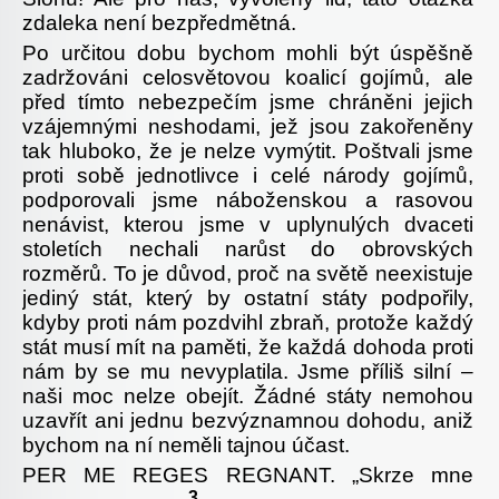
zdaleka není bezpředmětná.
Po určitou dobu bychom mohli být úspěšně
zadržováni celosvětovou koalicí gojímů, ale
před tímto nebezpečím jsme chráněni jejich
vzájemnými neshodami, jež jsou zakořeněny
tak hluboko, že je nelze vymýtit. Poštvali jsme
proti sobě jednotlivce i celé národy gojímů,
podporovali jsme náboženskou a rasovou
nenávist, kterou jsme v uplynulých dvaceti
stoletích nechali narůst do obrovských
rozměrů. To je důvod, proč na světě neexistuje
jediný stát, který by ostatní státy podpořily,
kdyby proti nám pozdvihl zbraň, protože každý
stát musí mít na paměti, že každá dohoda proti
nám by se mu nevyplatila. Jsme příliš silní –
naši moc nelze obejít. Žádné státy nemohou
uzavřít ani jednu bezvýznamnou dohodu, aniž
bychom na ní neměli tajnou účast.
PER ME REGES REGNANT. „Skrze mne
3