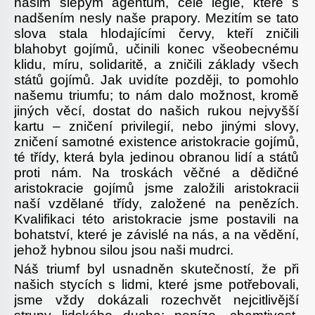
našim slepým agentům, celé legie, které s
nadšením nesly naše prapory. Mezitím se tato
slova stala hlodajícími červy, kteří zničili
blahobyt gojímů, učinili konec všeobecnému
klidu, míru, solidaritě, a zničili základy všech
států gojímů. Jak uvidíte později, to pomohlo
našemu triumfu; to nám dalo možnost, kromě
jiných věcí, dostat do našich rukou nejvyšší
kartu – zničení privilegií, nebo jinými slovy,
zničení samotné existence aristokracie gojímů,
té třídy, která byla jedinou obranou lidí a států
proti nám. Na troskách věčné a dědičné
aristokracie gojímů jsme založili aristokracii
naší vzdělané třídy, založené na penězích.
Kvalifikaci této aristokracie jsme postavili na
bohatství, které je závislé na nás, a na vědění,
jehož hybnou silou jsou naši mudrci.
Náš triumf byl usnadněn skutečností, že při
našich stycích s lidmi, které jsme potřebovali,
jsme vždy dokázali rozechvět nejcitlivější