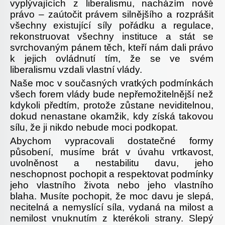
vyplývajících z liberalismu, nacházím nové
právo – zaútočit právem silnějšího a rozprášit
všechny existující síly pořádku a regulace,
rekonstruovat všechny instituce a stát se
svrchovaným pánem těch, kteří nám dali právo
k jejich ovládnutí tím, že se ve svém
liberalismu vzdali vlastní vlády.
Naše moc v současných vratkých podmínkách
všech forem vlády bude nepřemožitelnější než
kdykoli předtím, protože zůstane neviditelnou,
dokud nenastane okamžik, kdy získá takovou
sílu, že ji nikdo nebude moci podkopat.
Abychom vypracovali dostatečné formy
působení, musíme brát v úvahu vrtkavost,
uvolněnost a nestabilitu davu, jeho
neschopnost pochopit a respektovat podmínky
jeho vlastního života nebo jeho vlastního
blaha. Musíte pochopit, že moc davu je slepá,
necitelná a nemyslící síla, vydaná na milost a
nemilost vnuknutím z kterékoli strany. Slepý