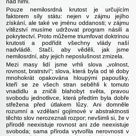
nad nimi.
Pouze nemilosrdná krutost je určujícím
faktorem síly státu: nejen v zájmu jejího
získání, ale také ve jménu oddanosti; v zájmu
vítězství musíme udržovat program násilí a
pokrytectví. Proto můžeme triumfovat doktrínou
krutosti a podřídit všechny vlády naší
nadvládě. Stačí, aby věděli, jak jsme
nemilosrdní, aby jejich neposlušnost zmizela.
Mezi masy lidí jsme vrhli slova „volnost,
rovnost, bratrství“; slova, která byla od té doby
mnohokrát opakována hloupými papoušky,
kteří se ze všech stran seběhli k tomuto
vnadidlu a zničili blahobyt světa, pravou
svobodu jednotlivce, která předtím byla dobře
střežena před útlakem lůzy. Ani domněle
rozumní a vzdělaní gojímové v abstraktnosti
těchto slov nerozeznali rozpor; nevšimli si, že v
přírodě neexistuje rovnost ani zde neexistuje
svoboda; sama příroda vytvořila nerovnosti v