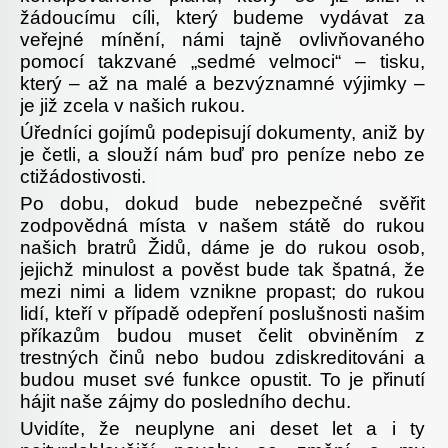
žádoucímu cíli, který budeme vydávat za
veřejné mínění, námi tajně ovlivňovaného
pomocí takzvané „sedmé velmoci“ – tisku,
který – až na malé a bezvýznamné výjimky –
je již zcela v našich rukou.
Úředníci gojímů podepisují dokumenty, aniž by
je četli, a slouží nám buď pro peníze nebo ze
ctižádostivosti.
Po dobu, dokud bude nebezpečné svěřit
zodpovědná místa v našem státě do rukou
našich bratrů Židů, dáme je do rukou osob,
jejichž minulost a pověst bude tak špatná, že
mezi nimi a lidem vznikne propast; do rukou
lidí, kteří v případě odepření poslušnosti našim
příkazům budou muset čelit obviněním z
trestných činů nebo budou zdiskreditováni a
budou muset své funkce opustit. To je přinutí
hájit naše zájmy do posledního dechu.
Uvidíte, že neuplyne ani deset let a i ty