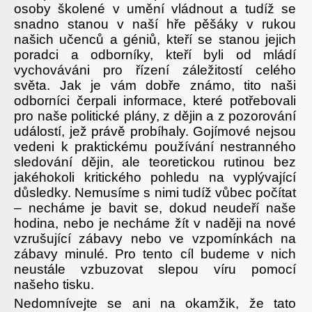
osoby školené v umění vládnout a tudíž se
snadno stanou v naší hře pěšáky v rukou
našich učenců a géniů, kteří se stanou jejich
poradci a odborníky, kteří byli od mládí
vychováváni pro řízení záležitostí celého
světa. Jak je vám dobře známo, tito naši
odborníci čerpali informace, které potřebovali
pro naše politické plány, z dějin a z pozorování
událostí, jež právě probíhaly. Gojímové nejsou
vedeni k praktickému používání nestranného
sledování dějin, ale teoretickou rutinou bez
jakéhokoli kritického pohledu na vyplývající
důsledky. Nemusíme s nimi tudíž vůbec počítat
– necháme je bavit se, dokud neudeří naše
hodina, nebo je necháme žít v naději na nové
vzrušující zábavy nebo ve vzpomínkách na
zábavy minulé. Pro tento cíl budeme v nich
neustále vzbuzovat slepou víru pomocí
našeho tisku.
Nedomnívejte se ani na okamžik, že tato