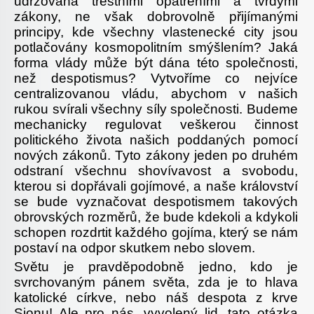
udržována trestními opatřeními a tvrdými
zákony, ne však dobrovolně přijímanými
principy, kde všechny vlastenecké city jsou
potlačovány kosmopolitním smýšlením? Jaká
forma vlády může být dána této společnosti,
než despotismus? Vytvoříme co nejvíce
centralizovanou vládu, abychom v našich
rukou svírali všechny síly společnosti. Budeme
mechanicky regulovat veškerou činnost
politického života našich poddaných pomocí
nových zákonů. Tyto zákony jeden po druhém
odstraní všechnu shovívavost a svobodu,
kterou si dopřávali gojímové, a naše království
se bude vyznačovat despotismem takových
obrovských rozměrů, že bude kdekoli a kdykoli
schopen rozdrtit každého gojíma, který se nám
postaví na odpor skutkem nebo slovem.
Světu je pravděpodobně jedno, kdo je
svrchovaným pánem světa, zda je to hlava
katolické církve, nebo náš despota z krve
Sionu! Ale pro nás, vyvolený lid, tato otázka