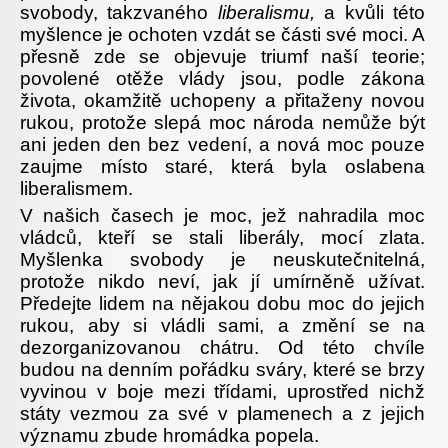
svobody, takzvaného
liberalismu,
a kvůli této
myšlence je ochoten vzdát se části své moci. A
přesně zde se objevuje triumf naší teorie;
povolené otěže vlády jsou, podle zákona
života, okamžitě uchopeny a přitaženy novou
rukou, protože slepá moc národa nemůže být
ani jeden den bez vedení, a nová moc pouze
zaujme místo staré, která byla oslabena
liberalismem.
V našich časech je moc, jež nahradila moc
vládců, kteří se stali liberály, mocí zlata.
Myšlenka svobody je neuskutečnitelná,
protože nikdo neví, jak jí umírněně užívat.
Předejte lidem na nějakou dobu moc do jejich
rukou, aby si vládli sami, a změní se na
dezorganizovanou chátru. Od této chvíle
budou na denním pořádku sváry, které se brzy
vyvinou v boje mezi třídami, uprostřed nichž
státy vezmou za své v plamenech a z jejich
významu zbude hromádka popela.