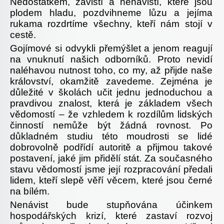
Nedostatkem, závistí a nenávistí, které jsou
plodem hladu, pozdvihneme lůzu a jejíma
rukama rozdrtíme všechny, kteří nám stojí v
cestě.
Gojímové si odvykli přemýšlet a jenom reagují
na vnuknutí našich odborníků. Proto nevidí
naléhavou nutnost toho, co my, až přijde naše
království, okamžitě zavedeme. Zejména je
důležité v školách učit jednu jednoduchou a
pravdivou znalost, která je základem všech
vědomostí – že vzhledem k rozdílům lidských
činností nemůže být žádná rovnost. Po
důkladném studiu této moudrosti se lidé
dobrovolně podřídí autoritě a přijmou takové
postavení, jaké jim přidělí stát. Za současného
stavu vědomostí jsme její rozpracování předali
lidem, kteří slepě věří věcem, které jsou černé
na bílém.
Nenávist bude stupňována účinkem
hospodářských krizí, které zastaví rozvoj