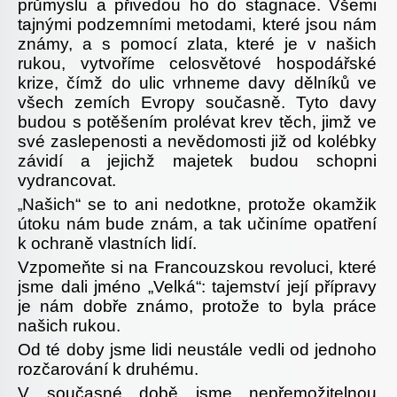
průmyslu a přivedou ho do stagnace. Všemi
tajnými podzemními metodami, které jsou nám
známy, a s pomocí zlata, které je v našich
rukou, vytvoříme celosvětové hospodářské
krize, čímž do ulic vrhneme davy dělníků ve
všech zemích Evropy současně. Tyto davy
budou s potěšením prolévat krev těch, jimž ve
své zaslepenosti a nevědomosti již od kolébky
závidí a jejichž majetek budou schopni
vydrancovat.
Našich“ se to ani nedotkne, protože okamžik
„
útoku nám bude znám, a tak učiníme opatření
k ochraně vlastních lidí.
Vzpomeňte si na Francouzskou revoluci, které
jsme dali jméno „Velká“: tajemství její přípravy
je nám dobře známo, protože to byla práce
našich rukou.
Od té doby jsme lidi neustále vedli od jednoho
rozčarování k druhému.
V současné době jsme nepřemožitelnou