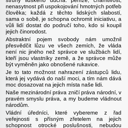
struny lidského ducha: peníze, chamtivost,
nenasytnost při uspokojování hmotných potřeb
člověka; každá z těchto lidských slabostí,
sama o sobě, je schopna ochromit iniciativu, a
vůli lidí dostat do područí toho, kdo si koupil
jejich činorodost.
Abstraktní pojem svobody nám umožnil
přesvědčit lůzu ve všech zemích, že vláda
není nic jiného než správce ve službách lidí,
kteří jsou vlastníky země, a že správce může
být vyměněn jako obnošené rukavice.
Je to tato možnost nahrazení zástupců lidu,
která jej vydává do naší moci, a tím nám dává
moc dosazovat na jejich místa naše lidi.
Naše mezinárodní práva zničí práva národní, v
pravém smyslu práva, a my budeme vládnout
národům.
Vládní úředníci, které vybereme z řad
veřejnosti s přísným zřetelem na jejich
schopnost otrocké poslušnosti, nebudou