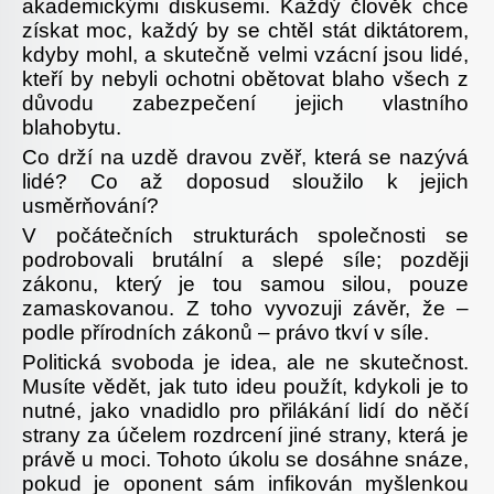
akademickými diskusemi. Každý člověk chce
získat moc, každý by se chtěl stát diktátorem,
kdyby mohl, a skutečně velmi vzácní jsou lidé,
kteří by nebyli ochotni obětovat blaho všech z
důvodu zabezpečení jejich vlastního
blahobytu.
Co drží na uzdě dravou zvěř, která se nazývá
lidé? Co až doposud sloužilo k jejich
usměrňování?
V počátečních strukturách společnosti se
podrobovali brutální a slepé síle; později
zákonu, který je tou samou silou, pouze
zamaskovanou. Z toho vyvozuji závěr, že –
podle přírodních zákonů – právo tkví v síle.
Politická svoboda je idea, ale ne skutečnost.
Musíte vědět, jak tuto ideu použít, kdykoli je to
nutné, jako vnadidlo pro přilákání lidí do něčí
strany za účelem rozdrcení jiné strany, která je
právě u moci. Tohoto úkolu se dosáhne snáze,
pokud je oponent sám infikován myšlenkou