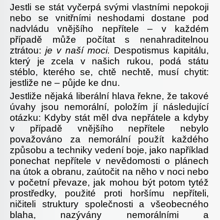
Jestli se stát vyčerpá svými vlastními nepokoji
nebo se vnitřními neshodami dostane pod
nadvládu vnějšího nepřítele – v každém
případě může počítat s nenahraditelnou
ztrátou:
je v naší moci.
Despotismus kapitálu,
který je zcela v našich rukou, podá státu
stéblo, kterého se, chtě nechtě, musí chytit:
jestliže ne – půjde ke dnu.
Jestliže nějaká liberální hlava řekne, že takové
úvahy jsou nemorální, položím jí následující
otázku: Kdyby stát měl dva nepřátele a kdyby
v případě vnějšího nepřítele nebylo
považováno za nemorální použít každého
způsobu a techniky vedení boje, jako například
ponechat nepřítele v nevědomosti o plánech
na útok a obranu, zaútočit na něho v noci nebo
v početní převaze, jak mohou být potom tytéž
prostředky, použité proti horšímu nepříteli,
ničiteli struktury společnosti a všeobecného
blaha, nazývány nemorálními a