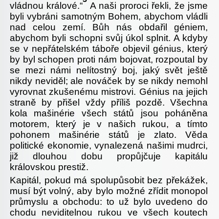
vládnou králové.“
A naši proroci řekli, že jsme
byli vybráni samotným Bohem, abychom vládli
nad celou zemí. Bůh nás obdařil géniem,
abychom byli schopni svůj úkol splnit. A kdyby
se v nepřátelském táboře objevil génius, který
by byl schopen proti nám bojovat, rozpoutal by
se mezi námi nelítostný boj, jaký svět ještě
nikdy neviděl; ale nováček by se nikdy nemohl
vyrovnat zkušenému mistrovi. Génius na jejich
straně by přišel vždy příliš pozdě. Všechna
kola mašinérie všech států jsou poháněna
motorem, který je v našich rukou, a tímto
pohonem mašinérie států je zlato. Věda
politické ekonomie, vynalezená našimi mudrci,
již dlouhou dobu propůjčuje kapitálu
královskou prestiž.
Kapitál, pokud má spolupůsobit bez překážek,
musí být volný, aby bylo možné zřídit monopol
průmyslu a obchodu: to už bylo uvedeno do
chodu neviditelnou rukou ve všech koutech