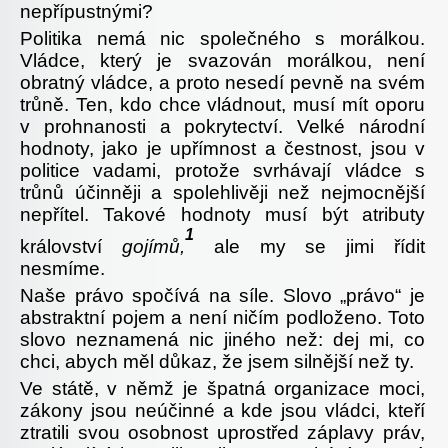
nepřípustnými?
Politika nemá nic společného s morálkou.
Vládce, který je svazován morálkou, není
obratný vládce, a proto nesedí pevně na svém
trůně. Ten, kdo chce vládnout, musí mít oporu
v prohnanosti a pokrytectví. Velké národní
hodnoty, jako je upřímnost a čestnost, jsou v
politice vadami, protože svrhávají vládce s
trůnů účinněji a spolehlivěji než nejmocnější
nepřítel. Takové hodnoty musí být atributy
1
království
gojímů,
ale my se jimi řídit
nesmíme.
Naše právo spočívá na síle. Slovo „právo“ je
abstraktní pojem a není ničím podloženo. Toto
slovo neznamená nic jiného než: dej mi, co
chci, abych měl důkaz, že jsem silnější než ty.
Ve státě, v němž je špatná organizace moci,
zákony jsou neúčinné a kde jsou vládci, kteří
ztratili svou osobnost uprostřed záplavy práv,