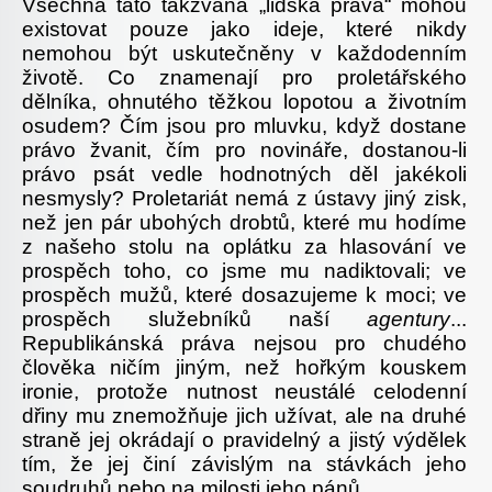
Všechna tato takzvaná „lidská práva“ mohou
existovat pouze jako ideje, které nikdy
nemohou být uskutečněny v každodenním
životě. Co znamenají pro proletářského
dělníka, ohnutého těžkou lopotou a životním
osudem? Čím jsou pro mluvku, když dostane
právo žvanit, čím pro novináře, dostanou-li
právo psát vedle hodnotných děl jakékoli
nesmysly? Proletariát nemá z ústavy jiný zisk,
než jen pár ubohých drobtů, které mu hodíme
z našeho stolu na oplátku za hlasování ve
prospěch toho, co jsme mu nadiktovali; ve
prospěch mužů, které dosazujeme k moci; ve
prospěch služebníků naší
agentury
...
Republikánská práva nejsou pro chudého
člověka ničím jiným, než hořkým kouskem
ironie, protože nutnost neustálé celodenní
dřiny mu znemožňuje jich užívat, ale na druhé
straně jej okrádají o pravidelný a jistý výdělek
tím, že jej činí závislým na stávkách jeho
soudruhů nebo na milosti jeho pánů.