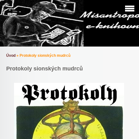
Úvod
»
Protokoly sionských mudrců
Protokoly sionských mudrců