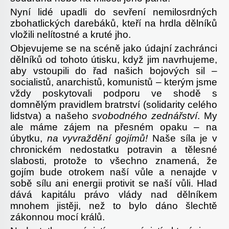
Nyní lidé upadli do sevření nemilosrdných
zbohatlických darebáků, kteří na hrdla dělníků
vložili nelítostné a kruté jho.
Objevujeme se na scéně jako údajní zachránci
dělníků od tohoto útisku, když jim navrhujeme,
aby vstoupili do řad našich bojových sil –
socialistů, anarchistů, komunistů – kterým jsme
vždy poskytovali podporu ve shodě s
domnělým pravidlem bratrství (solidarity celého
lidstva) a našeho
svobodného zednářství
. My
ale máme zájem na přesném opaku – na
úbytku,
na vyvraždění gojímů!
Naše síla je v
chronickém nedostatku potravin a tělesné
slabosti, protože to všechno znamená, že
gojím bude otrokem naší vůle a nenajde v
sobě sílu ani energii protivit se naší vůli. Hlad
dává kapitálu právo vlády nad dělníkem
mnohem jistěji, než to bylo dáno šlechtě
zákonnou mocí králů.