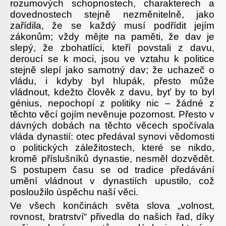
rozumových schopnostech, charakterech a
dovednostech stejně nezměnitelně, jako
zařídila, že se každý musí podřídit jejím
zákonům; vždy mějte na paměti, že dav je
slepý, že zbohatlíci, kteří povstali z davu,
deroucí se k moci, jsou ve vztahu k politice
stejně slepí jako samotný dav; že uchazeč o
vládu, i kdyby byl hlupák, přesto může
vládnout, kdežto člověk z davu, byť by to byl
génius, nepochopí z politiky nic – žádné z
těchto věcí gojím nevěnuje pozornost. Přesto v
dávných dobách na těchto věcech spočívala
vláda dynastií: otec předával synovi vědomosti
o politických záležitostech, které se nikdo,
kromě příslušníků dynastie, nesměl dozvědět.
S postupem času se od tradice předávání
umění vládnout v dynastiích upustilo, což
posloužilo úspěchu naší věci.
Ve všech končinách světa slova „volnost,
rovnost, bratrství“ přivedla do našich řad, díky