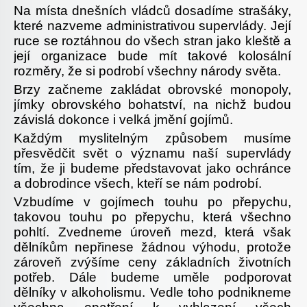
Na místa dnešních vládců dosadíme strašáky,
které nazveme administrativou supervlády. Její
ruce se roztáhnou do všech stran jako kleště a
její organizace bude mít takové kolosální
rozměry, že si podrobí všechny národy světa.
Brzy začneme zakládat obrovské monopoly,
jímky obrovského bohatství, na nichž budou
závislá dokonce i velká jmění gojímů.
Každým myslitelným způsobem musíme
přesvědčit svět o významu naší supervlády
tím, že ji budeme představovat jako ochránce
a dobrodince všech, kteří se nám podrobí.
Vzbudíme v gojímech touhu po přepychu,
takovou touhu po přepychu, která všechno
pohltí. Zvedneme úroveň mezd, která však
dělníkům nepřinese žádnou výhodu, protože
zároveň zvýšíme ceny základních životních
potřeb. Dále budeme uměle podporovat
dělníky v alkoholismu. Vedle toho podnikneme