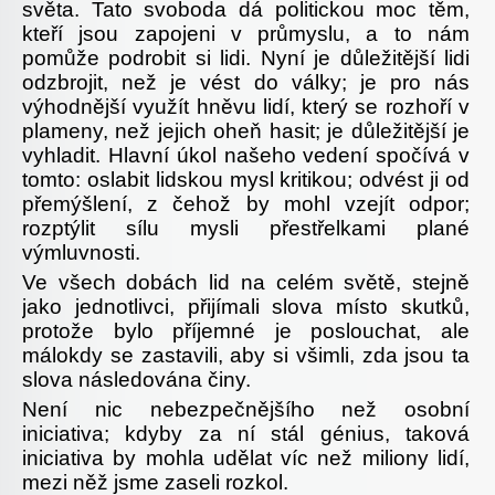
světa. Tato svoboda dá politickou moc těm,
kteří jsou zapojeni v průmyslu, a to nám
pomůže podrobit si lidi. Nyní je důležitější lidi
odzbrojit, než je vést do války; je pro nás
výhodnější využít hněvu lidí, který se rozhoří v
plameny, než jejich oheň hasit; je důležitější je
vyhladit. Hlavní úkol našeho vedení spočívá v
tomto: oslabit lidskou mysl kritikou; odvést ji od
přemýšlení, z čehož by mohl vzejít odpor;
rozptýlit sílu mysli přestřelkami plané
výmluvnosti.
Ve všech dobách lid na celém světě, stejně
jako jednotlivci, přijímali slova místo skutků,
protože bylo příjemné je poslouchat, ale
málokdy se zastavili, aby si všimli, zda jsou ta
slova následována činy.
Není nic nebezpečnějšího než osobní
iniciativa; kdyby za ní stál génius, taková
iniciativa by mohla udělat víc než miliony lidí,
mezi něž jsme zaseli rozkol.