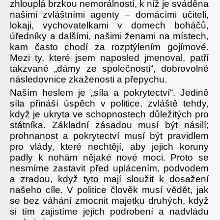
zhlouplá brzkou nemorálností, k níž je sváděna
našimi zvláštními agenty – domácími učiteli,
lokaji, vychovatelkami v domech boháčů,
úředníky a dalšími, našimi ženami na místech,
kam často chodí za rozptýlením gojímové.
Mezi ty, které jsem naposled jmenoval, patří
takzvané „dámy ze společnosti“, dobrovolné
následovnice zkaženosti a přepychu.
Naším heslem je „síla a pokrytectví“. Jedině
síla přináší úspěch v politice, zvláště tehdy,
když je ukryta ve schopnostech důležitých pro
státníka. Základní zásadou musí být násilí;
prohnanost a pokrytectví musí být pravidlem
pro vlády, které nechtějí, aby jejich koruny
padly k nohám nějaké nové moci. Proto se
nesmíme zastavit před uplácením, podvodem
a zradou, když tyto mají sloužit k dosažení
našeho cíle. V politice člověk musí vědět, jak
se bez váhání zmocnit majetku druhých, když
si tím zajistíme jejich podrobení a nadvládu