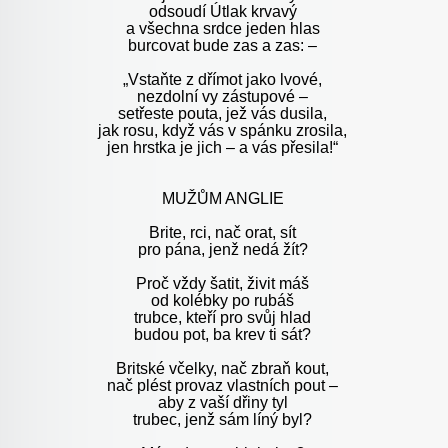
odsoudí Útlak krvavý
a všechna srdce jeden hlas
burcovat bude zas a zas: –
„
Vstaňte z dřímot jako lvové,
nezdolní vy zástupové –
setřeste pouta, jež vás dusila,
jak rosu, když vás v spánku zrosila,
jen hrstka je jich – a vás přesila!“
MUŽŮM ANGLIE
Brite, rci, nač orat, sít
pro pána, jenž nedá žít?
Proč vždy šatit, živit máš
od kolébky po rubáš
trubce, kteří pro svůj hlad
budou pot, ba krev ti sát?
Britské včelky, nač zbraň kout,
nač plést provaz vlastních pout –
aby z vaší dřiny tyl
trubec, jenž sám líný byl?