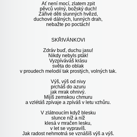
Ať není mocí, zlatem zpit
pěvců volný, božský duch!
Zářivé děti slunných hvězd,
duchové dálných, lunných drah,
nebažte po poctách!
SKŘIVÁNKOVI
Zdráv buď, duchu jasu!
Nikdy nebyls pták!
Vyzpíváváš krásu
světa do oblak
v proudech melodií tak prostých, volných tak.
Výš, výš od nivy
prcháš do azuru
jak mrak ohnivý.
Míjíš zemskou chmuru
a vzlétáš zpívaje a zpíváš v letu vzhůru.
V zlátnoucím když blesku
slunce níž a níž
klesá v mračen lesku,
v let se vypravíš.
Jak radost nehmotná se vznášíš výš a výš.