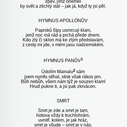
zpěv, jímž oněměl
by svět a ztichlý stál – jak já, když ty jsi pěl.
HYMNUS
APOLLÓNŮV
Paprsků šípy usmrcuji klam,
jenž noc má rád a prchá přede dnem.
Kdo zlý či sklon má ke zlým představám,
z cesty mi jde, v mém jasu nadzemském.
1
HYMNUS PANŮV
2
Údolím Mainalu
sám
jsem nymfu stíhal, stisk však rákos jen.
Bůh nebůh, všem nám týž je souzen klam!
Hruď pukne ti, a jsi pak zkrvácen.
SMRT
Smrt je zde a smrt je tam,
hotova vždy k truchlohrám,
uvnitř, kolem, je jak hráz,
smrt je všude – smrt je v nás.