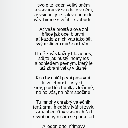
svolejte jeden velký sněm
a slavnou výzvu dejte v něm,
že všichni jste, jak v onom dni
vás Tvůrce stvořil – svobodni!
Ať vaše prostá slova zní
břitce jak ocel bitevní,
ať každé z nich vás jako štít
svým stínem může ochránit.
Hrdě z vás každý hlavu nes,
stůjte jak hustý, němý les
s pohledem pevným, který je
též zbraní války vítězné.
Kdo by chtěl první poskvrnit
té velebnosti čistý štít,
krev, plod té choutky zločinné,
ne na vás, na něm spočine!
Tu mnohý chrabrý válečník,
jenž smrti hledět v tvář si zvyk,
zahanben činy vlastních řad
k svobodným sám se přidá rád.
A jeden ortel hřímavý