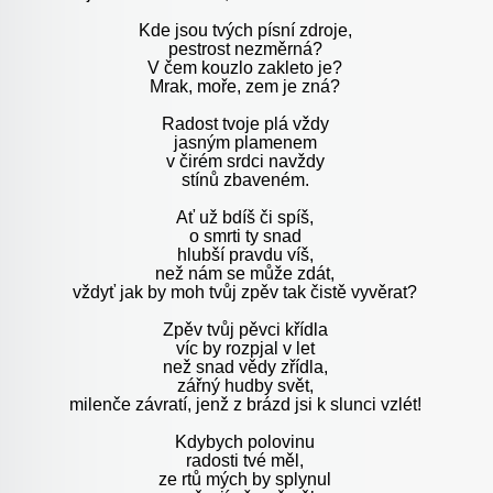
Kde jsou tvých písní zdroje,
pestrost nezměrná?
V čem kouzlo zakleto je?
Mrak, moře, zem je zná?
Radost tvoje plá vždy
jasným plamenem
v čirém srdci navždy
stínů zbaveném.
Ať už bdíš či spíš,
o smrti ty snad
hlubší pravdu víš,
než nám se může zdát,
vždyť jak by moh tvůj zpěv tak čistě vyvěrat?
Zpěv tvůj pěvci křídla
víc by rozpjal v let
než snad vědy zřídla,
zářný hudby svět,
milenče závratí, jenž z brázd jsi k slunci vzlét!
Kdybych polovinu
radosti tvé měl,
ze rtů mých by splynul