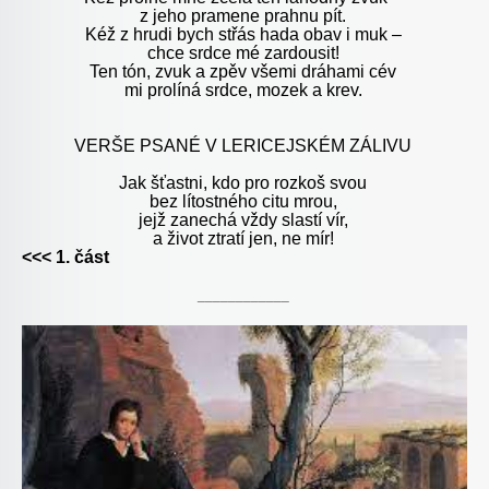
z jeho pramene prahnu pít.
Kéž z hrudi bych střás hada obav i muk –
chce srdce mé zardousit!
Ten tón, zvuk a zpěv všemi dráhami cév
mi prolíná srdce, mozek a krev.
VERŠE PSANÉ V LERICEJSKÉM ZÁLIVU
Jak šťastni, kdo pro rozkoš svou
bez lítostného citu mrou,
jejž zanechá vždy slastí vír,
a život ztratí jen, ne mír!
<<< 1. část
____________