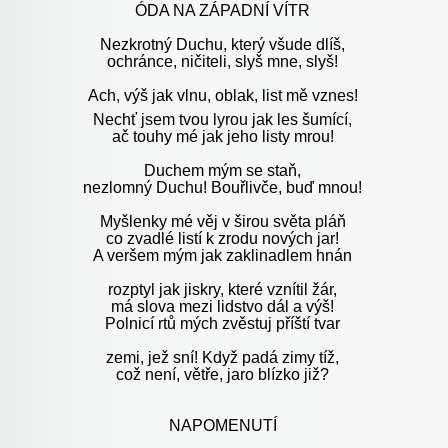
ÓDA NA ZÁPADNÍ VÍTR
Nezkrotný Duchu, který všude dlíš,
ochránce, ničiteli, slyš mne, slyš!
Ach, výš jak vlnu, oblak, list mě vznes!
Nechť jsem tvou lyrou jak les šumící,
ač touhy mé jak jeho listy mrou!
Duchem mým se staň,
nezlomný Duchu! Bouřlivče, buď mnou!
Myšlenky mé věj v širou světa pláň
co zvadlé listí k zrodu nových jar!
A veršem mým jak zaklinadlem hnán
rozptyl jak jiskry, které vznítil žár,
má slova mezi lidstvo dál a výš!
Polnicí rtů mých zvěstuj příští tvar
zemi, jež sní! Když padá zimy tíž,
což není, větře, jaro blízko již?
NAPOMENUTÍ