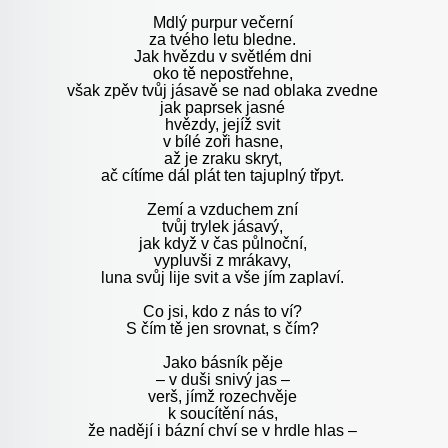
Mdlý purpur večerní
za tvého letu bledne.
Jak hvězdu v světlém dni
oko tě nepostřehne,
však zpěv tvůj jásavě se nad oblaka zvedne
jak paprsek jasné
hvězdy, jejíž svit
v bílé zoři hasne,
až je zraku skryt,
ač cítíme dál plát ten tajuplný třpyt.
Zemí a vzduchem zní
tvůj trylek jásavý,
jak když v čas půlnoční,
vypluvši z mrákavy,
luna svůj lije svit a vše jím zaplaví.
Co jsi, kdo z nás to ví?
S čím tě jen srovnat, s čím?
Jako básník pěje
–
v duši snivý jas –
verš, jímž rozechvěje
k soucítění nás,
že nadějí i bázní chví se v hrdle hlas –