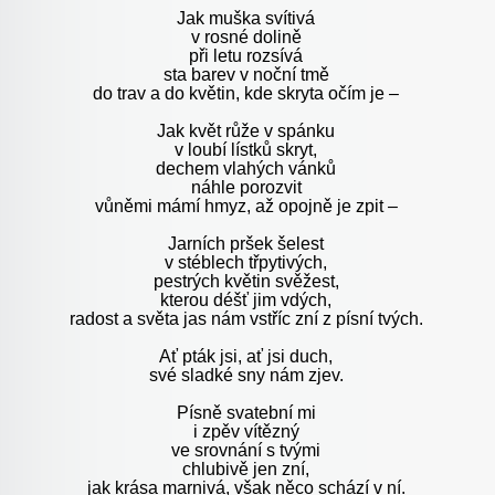
Jak muška svítivá
v rosné dolině
při letu rozsívá
sta barev v noční tmě
do trav a do květin, kde skryta očím je –
Jak květ růže v spánku
v loubí lístků skryt,
dechem vlahých vánků
náhle porozvit
vůněmi mámí hmyz, až opojně je zpit –
Jarních pršek šelest
v stéblech třpytivých,
pestrých květin svěžest,
kterou déšť jim vdých,
radost a světa jas nám vstříc zní z písní tvých.
Ať pták jsi, ať jsi duch,
své sladké sny nám zjev.
Písně svatební mi
i zpěv vítězný
ve srovnání s tvými
chlubivě jen zní,
jak krása marnivá, však něco schází v ní.