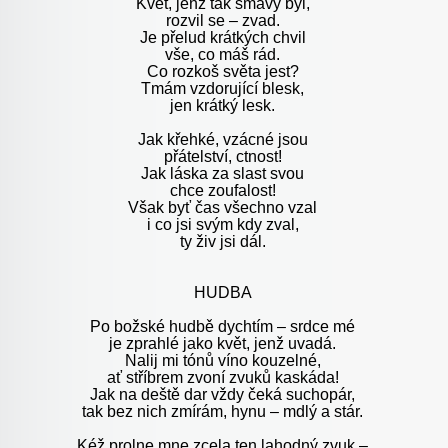
Květ, jenž tak smavý byl,
rozvil se – zvad.
Je přelud krátkých chvil
vše, co máš rád.
Co rozkoš světa jest?
Tmám vzdorující blesk,
jen krátký lesk.
Jak křehké, vzácné jsou
přátelství, ctnost!
Jak láska za slast svou
chce zoufalost!
Však byť čas všechno vzal
i co jsi svým kdy zval,
ty živ jsi dál.
HUDBA
Po božské hudbě dychtím – srdce mé
je zprahlé jako květ, jenž uvadá.
Nalij mi tónů víno kouzelné,
ať stříbrem zvoní zvuků kaskáda!
Jak na deště dar vždy čeká suchopár,
tak bez nich zmírám, hynu – mdlý a stár.
Kéž prolne mne zcela ten lahodný zvuk –