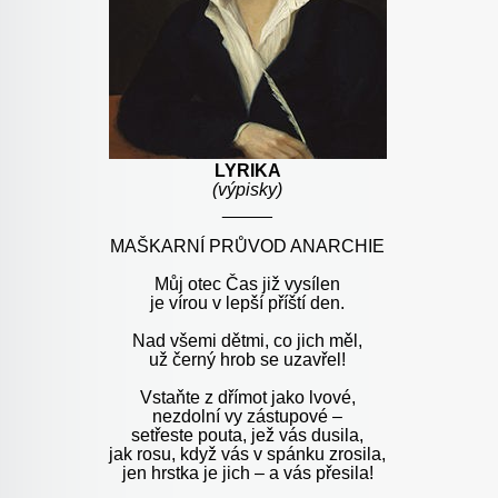
LYRIKA
(výpisky)
_____
MAŠKARNÍ PRŮVOD ANARCHIE
Můj otec Čas již vysílen
je vírou v lepší příští den.
Nad všemi dětmi, co jich měl,
už černý hrob se uzavřel!
Vstaňte z dřímot jako lvové,
nezdolní vy zástupové –
setřeste pouta, jež vás dusila,
jak rosu, když vás v spánku zrosila,
jen hrstka je jich – a vás přesila!