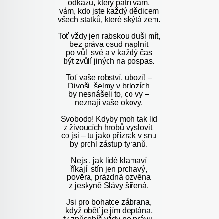
odkazu, který patří vám,
vám, kdo jste každý dědicem
všech statků, které skýtá zem.
Toť vždy jen rabskou duši mít,
bez práva osud naplnit
po vůli své a v každý čas
být zvůlí jiných na pospas.
Toť vaše robství, ubozí! –
Divoši, šelmy v brlozích
by nesnášeli to, co vy –
neznají vaše okovy.
Svobodo! Kdyby moh tak lid
z živoucích hrobů vyslovit,
co jsi – tu jako přízrak v snu
by prchl zástup tyranů.
Nejsi, jak lidé klamaví
říkají, stín jen prchavý,
pověra, prázdná ozvěna
z jeskyně Slávy šířená.
Jsi pro bohatce zábrana,
když oběť je jím deptána,
ty způsobíš vždy po právu,