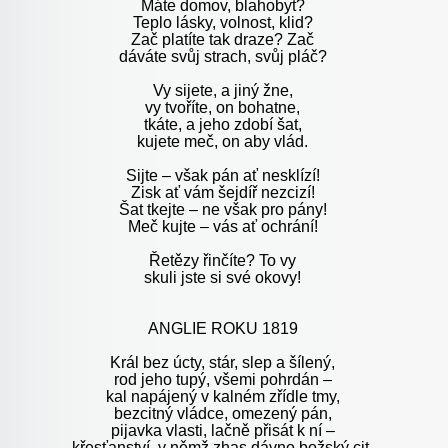
Máte domov, blahobyt?
Teplo lásky, volnost, klid?
Zač platíte tak draze? Zač
dáváte svůj strach, svůj pláč?
Vy sijete, a jiný žne,
vy tvoříte, on bohatne,
tkáte, a jeho zdobí šat,
kujete meč, on aby vlád.
Sijte – však pán ať nesklízí!
Zisk ať vám šejdíř nezcizí!
Šat tkejte – ne však pro pány!
Meč kujte – vás ať ochrání!
Řetězy řinčíte? To vy
skuli jste si své okovy!
ANGLIE ROKU 1819
Král bez úcty, stár, slep a šílený,
rod jeho tupý, všemi pohrdán –
kal napájený v kalném zřídle tmy,
bezcitný vládce, omezený pán,
pijavka vlasti, lačně přisát k ní –
křesťanství, v němž zhas dávno božský cit,