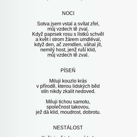
NOCI
Sotva jsem vstal a svítat zřel,
můj vzdech tě zval.
Když paprsek rosu s lístků schvěl
a květ i strom žárem umdléval,
když den, ač zemdlen, váhal jít,
nemilý host, jenž ruší klid,
můj vzdech tě zval.
PÍSEŇ
Miluji kouzlo krás
v přírodě, kterou lidských běd
stín nikdy zkalit nedoved.
Miluji tichou samotu,
společnost takovou,
jež dá klid, moudrost, dobrotu.
NESTÁLOST