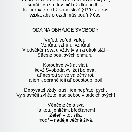
senát, jenž mrtev měl už dlouho tlít –
toť hroby, z nichž snad skvělý Přízrak zas
vzplá, aby prozářil náš bouřný čas!
ÓDA NA OBHÁJCE SVOBODY
Vpřed, vpřed, vpřed!
Vzhůru, vzhůru, vzhůru!
V odvěkém sváru vždy tyran a otrok stál –
Střeste pout svých chmuru!
Korouhve výš ať vlají,
když Svoboda vyjíždí bojovat,
ať nesrotí se ve válečný roj,
a jen k obraně její ať podstoupí boj!
Dobyvatel vždy krušil jen nepřátel pych.
Vy slavněji zvítězte: nad sebou v srdcích svých!
Věnčete čela svá
fialkou, jehličím, břečťanem!
Zeleň – toť síla,
modř – naděje věčně živá.