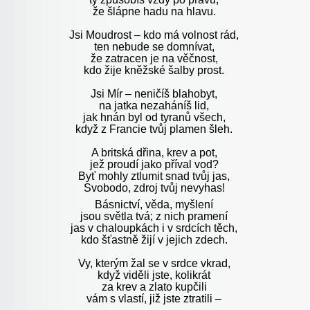
že šlápne hadu na hlavu.
Jsi Moudrost – kdo má volnost rád,
ten nebude se domnívat,
že zatracen je na věčnost,
kdo žije kněžské šalby prost.
Jsi Mír – neničíš blahobyt,
na jatka nezaháníš lid,
jak hnán byl od tyranů všech,
když z Francie tvůj plamen šleh.
A britská dřina, krev a pot,
jež proudí jako příval vod?
Byť mohly ztlumit snad tvůj jas,
Svobodo, zdroj tvůj nevyhas!
Básnictví, věda, myšlení
jsou světla tvá; z nich pramení
jas v chaloupkách i v srdcích těch,
kdo šťastně žijí v jejich zdech.
Vy, kterým žal se v srdce vkrad,
když viděli jste, kolikrát
za krev a zlato kupčili
vám s vlastí, již jste ztratili –