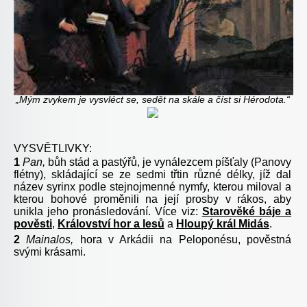
„Mým zvykem je vysvléct se, sedět na skále a číst si Hérodota.“
VYSVĚTLIVKY:
1
Pan,
bůh stád a pastýřů, je vynálezcem píšťaly (Panovy
flétny), skládající se ze sedmi třtin různé délky, jíž dal
název syrinx podle stejnojmenné nymfy, kterou miloval a
kterou bohové proměnili na její prosby v rákos, aby
unikla jeho pronásledování. Více viz:
Starověké báje a
pověsti
,
Království hor a lesů
a
Hloupý král Midás
.
2
Mainalos,
hora v Arkádii na Peloponésu, pověstná
svými krásami.