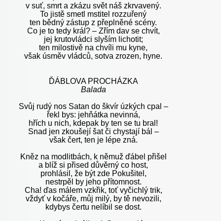
v suť, smrt a zkázu svět náš zkrvavený.
To jistě smetl mstitel rozzuřený
ten bědný zástup z přeplněné scény.
Co je to tedy král? – Zřím dav se chvít,
jej krutovládci slyším lichotit;
ten milostivě na chvíli mu kyne,
však úsměv vládců, sotva zrozen, hyne.
ĎÁBLOVA PROCHÁZKA
Balada
Svůj rudý nos Satan do škvír úzkých cpal –
řekl bys: jehňátka nevinná,
hřích u nich, kdepak by ten se tu bral!
Snad jen zkoušejí šat či chystají bál –
však čert, ten je lépe zná.
Kněz na modlitbách, k němuž ďábel přišel
a blíž si přised důvěrný co host,
prohlásil, že být zde Pokušitel,
nestrpěl by jeho přítomnost.
Cha! ďas málem vzkřik, toť vyčichlý trik,
vždyť v kočáře, můj milý, by tě nevozili,
kdybys čertu nelíbil se dost.