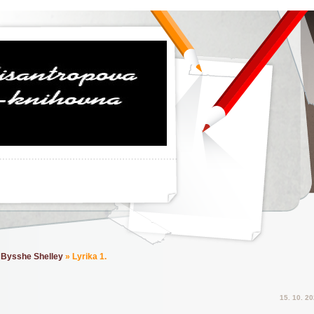
 Bysshe Shelley
»
Lyrika 1.
15. 10. 2