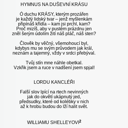
HYMNUS NA DUŠEVNÍ KRÁSU
Ó duchu KRÁSY, kterým prozářen
je každý lidský tvar – jenž myšlenkám
připínáš křídla – kam jsi prchl, kam?
Proč mizíš, aby v pustém prázdnu jen
zněl šerým údolím žití náš pláč, náš sten?
Člověk by věčný, všemohoucí byl,
kdybys mu se svým průvodem jak král,
neznám a tajemný, vždy v srdci přebýval.
Tvůj stín mne náhle obetkal.
Vzkřik jsem a ruce v nadšení jsem spjal!
LORDU KANCLÉŘI
Falší slov lpící na rtech nevinných
jak do okvětí ukápnutý jed,
předsudky, které od kolébky v nich
až k hrobu budou do lží halit svět.
2
WILLIAMU SHELLEYOVI