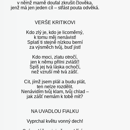
v němž marně doufal zkrušit člověka,
jenž má jen jeden cíl – střást pouta odvěká.
VERŠE KRITIKOVI
Kdo zlý je, kdo je licoměrný,
k tomu měj nenávist!
Splatí ti stejně nízkou berní
za výsměch tvůj, buď jist!
Kdo moci, zlatu otročí,
jen k němu přilni zvlášť!
Spíš jej tvá láska ochočí,
než vzruší mě tvá zášť.
Cit, jímž jsem plál a budu plát,
ten nelze rozdělit.
Nenávidím tvůj klam, tvůj chlad –
jak zášť nemám k tobě mít?
NA UVADLOU FIALKU
Vyprchal květu vonný dech!