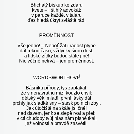
Břichatý biskup ke zdaru
kvete – i štíhlý advokát;
v paruce každé, v taláru
ďas hledá úkryt zvláště rád.
PROMĚNNOST
Vše jedno! – Neboť žal i radost plyne
dál řekou času, vždycky širou dost,
a lidské zítřky budou stále jiné!
Nic věčně netrvá – jen proměnnost.
1
WORDSWORTHOVI
Básníku přírody, tys zaplakal,
že v nenávratnu mizí kouzlo chvil:
dětský věk, mládí, první lásky dál
prchly jak sladké sny – stesk po nich zbyl.
Jak útočiště na skále jsi čněl
nad davem, jenž se slepě rval a přel:
v cti chudoby tvůj hlas nám písně tkal,
jež volnosti a pravdě zasvětil.