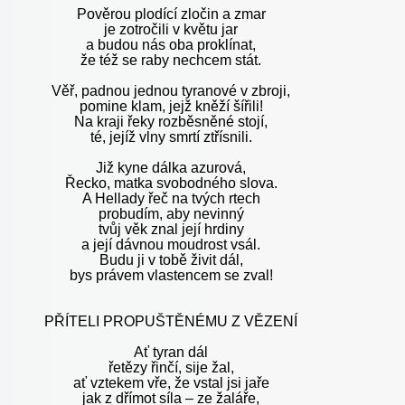
Pověrou plodící zločin a zmar
je zotročili v květu jar
a budou nás oba proklínat,
že též se raby nechcem stát.
Věř, padnou jednou tyranové v zbroji,
pomine klam, jejž kněží šířili!
Na kraji řeky rozběsněné stojí,
té, jejíž vlny smrtí ztřísnili.
Již kyne dálka azurová,
Řecko, matka svobodného slova.
A Hellady řeč na tvých rtech
probudím, aby nevinný
tvůj věk znal její hrdiny
a její dávnou moudrost vsál.
Budu ji v tobě živit dál,
bys právem vlastencem se zval!
PŘÍTELI PROPUŠTĚNÉMU Z VĚZENÍ
Ať tyran dál
řetězy řinčí, sije žal,
ať vztekem vře, že vstal jsi jaře
jak z dřímot síla – ze žaláře,