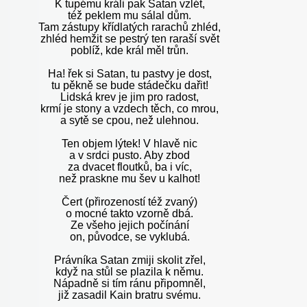
K tupému králi pak Satan vzlét,
též peklem mu sálal dům.
Tam zástupy křídlatých rarachů zhléd,
zhléd hemžit se pestrý ten raraší svět
poblíž, kde král měl trůn.
Ha! řek si Satan, tu pastvy je dost,
tu pěkně se bude stádečku dařit!
Lidská krev je jim pro radost,
krmí je stony a vzdech těch, co mrou,
a sytě se cpou, než ulehnou.
Ten objem lýtek! V hlavě nic
a v srdci pusto. Aby zbod
za dvacet floutků, ba i víc,
než praskne mu šev u kalhot!
Čert (přirozeností též zvaný)
o mocné takto vzorně dbá.
Ze všeho jejich počínání
on, původce, se vyklubá.
Právníka Satan zmiji skolit zřel,
když na stůl se plazila k němu.
Nápadně si tím ránu připomněl,
již zasadil Kain bratru svému.