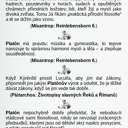
hadrech, poustevníky v horách, sudech a opuštěných
chrámech přírodních božstev; lidi, kteří žijí a myslí jako
divoká zvířata. Tomu Já říkám „praktická přírodní filosofie“
a té se držím jako vzoru.
(
Misantrop: Reinlebensborn 6.
)
Platón
má pravdu: músika a gymnastika, to teprve
navozuje tu správnou harmonii mysli a těla – a zlepšuje
soustředěnost.
(
Misantrop: Reinlebensborn 6.
)
Když Kýrénští prosili Luculla
, aby jim dal zákony,
připomněl jim jakýsi
Platónův
výrok a odvětil, že je těžké
dávat zákony, když se jim vede tak dobře.
(
Plútarchos: Životopisy slavných Řeků a Římanů
)
Platón
nepochybně dobře předvídal, že nebudou-li
vládcové sami filosofovat, nikdy se nevzdají zvrácených
předsudků, kterými jsou od dětství skrz naskrz prosyceni,