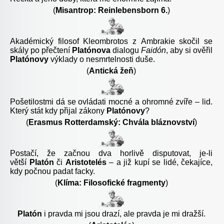
(
Misantrop: Reinlebensborn 6.
)
A
kadémický filosof
Kleombrotos z Ambrakie
skočil se
skály po přečtení
Platónova
dialogu
Faidón
, aby si ověřil
Platónovy
výklady o nesmrtelnosti duše.
(
Antická žeň
)
Pošetilostmi dá se ovládati mocné a ohromné zvíře – lid.
Který stát kdy přijal zákony
Platónovy
?
(
Erasmus Rotterdamský: Chvála bláznovství
)
Postačí, že začnou dva horlivě disputovat, je-li
větší
Platón
či
Aristotelés
– a již kupí se lidé, čekajíce,
kdy počnou padat facky.
(
Klíma: Filosofické fragmenty
)
Platón
i pravda mi jsou drazí, ale pravda je mi dražší.