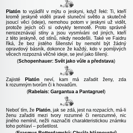
Platón
to vyjádřil v mýtu o jeskyni, když řekl: Ti, kteří
kromě jeskyně viděli pravé sluneční světlo a skutečně
jsoucí věci (ideje), nemohou potom v jeskyni už vidět,
protože jejich oči si odvykly temnotě. Proto správně
nerozeznávají stíny a jsou vysmíváni od jiných, kteří
z této jeskyně, od stínů, nikdy neodešli. Také ve Faidru
říká, že bez jistého šílenství by nemohl být žádný
opravdový básník, dokonce že každý, kdo v pomíjivých
věcech rozpozná věčné ideje, se jeví jako šílený.
(
Schopenhauer: Svět jako vůle a představa
)
Zajisté
Platón
neví, kam má zařadit
ženy, zda
k rozumným tvorům či k hovadům.
(
Rabelais: Gargantua a Pantagruel
)
Neboť tím, že
Platón
, jak se zdá, jest na rozpacích, má-li
ženu zařaditi mezi tvory rozumné či nerozumné, nic
jiného nemínil, nežli naznačiti charakteristickou známku
toho pohlaví – pošetilost.
(
Erasmus Rotterdamský: Chvála bláznovství
)