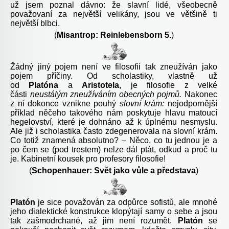
už jsem poznal dávno: že slavní lidé, všeobecně
považovaní za největší velikány, jsou ve většině ti
největší blbci.
(
Misantrop: Reinlebensborn 5.
)
Žádný jiný pojem není ve filosofii tak zneužíván jako
pojem příčiny. Od scholastiky, vlastně už
od
Platóna
a
Aristotela
, je filosofie z velké
části
neustálým zneužíváním obecných pojmů.
Nakonec
z ní dokonce vznikne pouhý
slovní krám:
nejodpornější
příklad něčeho takového nám poskytuje hlavu matoucí
hegelovství, které je dohnáno až k úplnému nesmyslu.
Ale již i scholastika často zdegenerovala na slovní krám.
Co totiž znamená absolutno? – Něco, co tu jednou je a
po čem se (pod trestem) nelze dál ptát, odkud a proč tu
je. Kabinetní kousek pro profesory filosofie!
(
Schopenhauer: Svět jako vůle a představa
)
Platón
je sice považován za odpůrce sofistů, ale mnohé
jeho dialektické konstrukce klopýtají samy o sebe a jsou
tak zašmodrchané, až jim není rozumět.
Platón
se