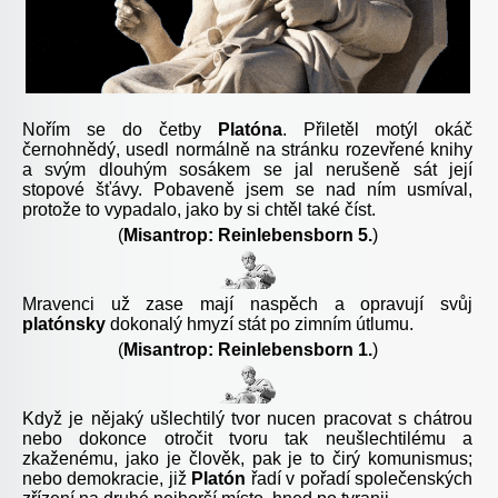
Nořím se do četby
Platóna
. Přiletěl motýl okáč
černohnědý, usedl normálně na stránku rozevřené knihy
a svým dlouhým sosákem se jal nerušeně sát její
stopové šťávy. Pobaveně jsem se nad ním usmíval,
protože to vypadalo, jako by si chtěl také číst.
(
Misantrop: Reinlebensborn 5.
)
Mravenci už zase mají naspěch a opravují svůj
platónsky
dokonalý hmyzí stát po zimním útlumu.
(
Misantrop: Reinlebensborn 1.
)
Když je nějaký ušlechtilý tvor nucen pracovat s chátrou
nebo dokonce otročit tvoru tak neušlechtilému a
zkaženému, jako je člověk, pak je to čirý komunismus;
nebo demokracie, již
Platón
řadí v pořadí společenských