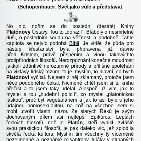
(
Schopenhauer: Svět jako vůle a představa
)
No nic, nořím se do poslední (desáté) Knihy
Platónovy
Ústavy
. Tou to „dorazil“! Bláboly o nesmrtelné
duši, o posledním soudu na věčnosti a podobně. Tahle
kapitola se nejvíc podobá
Bibli
. Je vidět, že půda pro
nástup křesťanství byla připravena již dávno
před
Kristem
, právě přispěním a vinou takovýchto
protipřírodních filosofů. Nerozpoznání konečné moudrosti
jakkoli zdánlivě nerozumné přírody a přílišné spoléhání
na viklavý lidský rozum, to je, myslím, to hlavní, co bych
Platónovi
vyčítal. Nejsem z něj zklamaný, protože jsem
něco podobného čekal. Nicméně chtěl jsem si tu knihu
přečíst a to jsem taky udělal. Alespoň už vím, jak to
myslel s tou „hudební policií“, co myslel „platonickou
láskou“, proč byl
vegetariánem
a jak to asi bylo s jeho
údajnou homosexualitou, na což na všechno jsem si
mohl utvořit vlastní názor. Ze starých Řeků je svým
dochovaným dílem asi nejlepší
Epikúros
. Lepších
řeckých filosofů, než je
Platón
, kteří vynikli zvláště
svou
praktickou
filosofií, je pak daleko víc, jež zplodila
skvělá
řecká
kultura
. Myslím tím všechny ty víceméně
bezejmenné a neznámé misantropy, tuláky v otrhaných