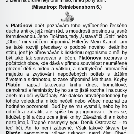
zřízení na druhé nejhorší místo, hned po tyranii.
(
Misantrop: Reinlebensborn 6.
)
v
Platónovi
opět poznávám toho vytříbeného řeckého
ducha
antiky
, jejž mám rád, s moudrostí prostnou a jasně
formulovanou. Jeho
Πολίτεια
, tedy „Ústava“ či „Stát“ nebo
„Obec“ mi v něčem připomíná Hitlerův
Mein Kampf
; tam
se také rozvíjí představy o podobě nového ideálního
státu, jenž je přirovnáván k lidskému organismu a měl by
být také tak spravován a léčen.
Platónova
rozprava o
počátcích obce, kde dává v přímou souvislost neuměřené
plození dětí s bídou a válkou, a nadbytečné hromadění
majetku a zvyšování nepotřebných potřeb s těžším
životem a s drahotou, to zase připomíná Malthuse. Kdyby
Platón
napsal takovouto knihu dnes, homofilové,
demokrati a feministky by ho za to jistě roztrhali na cucky
aneb mu oči vyškrábaly. Ale daleko pravděpodobněji by
tohoto veleducha nikdo nečetl nebo vůbec neuznal za
hodného pozornosti. Buď by se mu vysmáli, nebo by ho
odmítli a zatratili, ale spíše by jej ignorovali. Dnes se,
lidužel, píší a čtou zcela jiné knihy. Závažná díla nikoho
nezajímají. Trapné nesmysly typu
Denik Ostravaka
– to
teď frčí. Ani to není zábavné. Však takové škváry by
Platón
nepovoloval vůbec tisknout, natož číst! Obec,