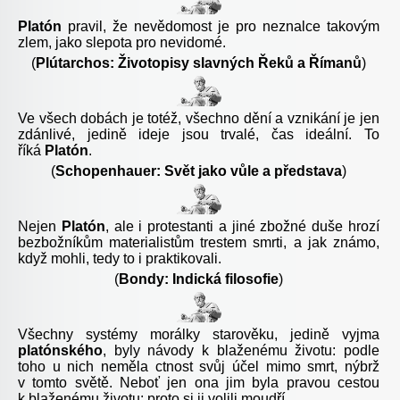
Platón
pravil, že nevědomost je pro neznalce takovým
zlem, jako slepota pro nevidomé.
(
Plútarchos: Životopisy slavných Řeků a Římanů
)
Ve všech dobách je totéž, všechno dění a vznikání je jen
zdánlivé, jedině ideje jsou trvalé, čas ideální. To
říká
Platón
.
(
Schopenhauer: Svět jako vůle a představa
)
Nejen
Platón
, ale i protestanti a jiné zbožné duše hrozí
bezbožníkům materialistům trestem smrti, a jak známo,
když mohli, tedy to i praktikovali.
(
Bondy: Indická filosofie
)
Všechny systémy morálky starověku, jedině vyjma
platónského
, byly návody k blaženému životu: podle
toho u nich neměla ctnost svůj účel mimo smrt, nýbrž
v tomto světě. Neboť jen ona jim byla pravou cestou
k blaženému životu; proto si ji volili moudří.