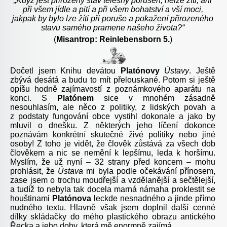
„
Když jest přirozený stav tělesný porušen, nelze žíti, ani
při všem jídle a pití a při všem bohatství a vší moci,
jakpak by bylo lze žíti při poruše a pokažení přirozeného
stavu samého
pramene
našeho
života
?“
(
Misantrop: Reinlebensborn 5.
)
Dočetl jsem Knihu devátou
Platónovy
Ústavy
. Ještě
zbývá desátá a budu to mít přelouskané. Potom si ještě
opíšu hodně zajímavostí z poznámkového aparátu na
konci. S
Platónem
sice v mnohém zásadně
nesouhlasím, ale něco z politiky, z lidských povah a
z podstaty fungování obce vystihl dokonale a jako by
mluvil o dnešku. Z některých jeho líčení dokonce
poznávám konkrétní skutečné živé politiky nebo jiné
osoby! Z toho je vidět, že člověk zůstává za všech dob
člověkem a nic se nemění k lepšímu, leda k horšímu.
Myslím, že už nyní – 32 strany před koncem – mohu
prohlásit, že
Ústava
mi byla podle očekávání přínosem,
zase jsem o trochu moudřejší a vzdělanější a sečtělejší,
a tudíž to nebyla tak docela marná námaha proklestit se
houštinami
Platónova
leckde nesnadného a jinde přímo
nudného textu. Hlavně však jsem doplnil další cenné
dílky skládačky do mého plastického obrazu antického
Řecka a jeho doby, která mě enormně zajímá.