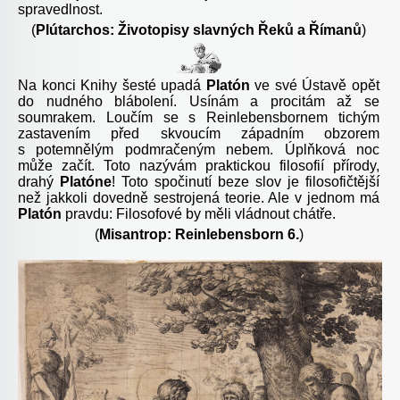
spravedlnost.
(
Plútarchos: Životopisy slavných Řeků a Římanů
)
Na konci Knihy šesté upadá
Platón
ve své Ústavě opět
do nudného blábolení. Usínám a procitám až se
soumrakem. Loučím se s Reinlebensbornem tichým
zastavením před skvoucím západním obzorem
s potemnělým podmračeným nebem. Úplňková noc
může začít. Toto nazývám praktickou filosofií přírody,
drahý
Platóne
! Toto spočinutí beze slov je filosofičtější
než jakkoli dovedně sestrojená teorie. Ale v jednom má
Platón
pravdu: Filosofové by měli vládnout chátře.
(
Misantrop: Reinlebensborn 6.
)