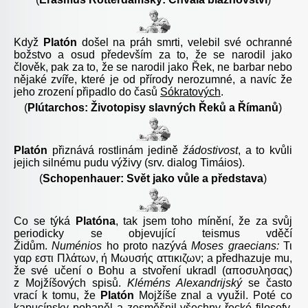
Když
Platón
došel na práh smrti, velebil své ochranné
božstvo a osud především za to, že se narodil jako
člověk, pak za to, že se narodil jako Řek, ne barbar nebo
nějaké zvíře, které je od přírody nerozumné, a navíc že
jeho zrození připadlo do časů
Sókratových
.
(
Plútarchos: Životopisy slavných Řeků a Římanů
)
Platón
přiznává
rostlinám
jedině
žádostivost
, a to kvůli
jejich silnému pudu výživy (srv. dialog Timáios).
(
Schopenhauer: Svět jako vůle a představa
)
Co se týká
Platóna
, tak jsem toho mínění, že za svůj
periodicky se objevující teismus vděčí
Židům.
Numénios
ho proto nazývá
Moses graecians:
Τι
γαρ εστι Πλάτων
,
ή
Μωυσ
ή
ς αττικιζων; a předhazuje mu,
že své učení o Bohu a stvoření ukradl (αποσυλησας)
z Mojžíšových spisů.
Kléméns Alexandrijský
se často
vrací k tomu, že
Platón
Mojžíše znal a využil. Poté co
kapucínsky pohaněl a zesměšnil všechny řecké filosofy,