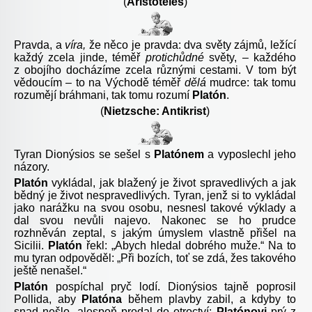
(
Aristotelés
)
Pravda, a
víra,
že něco je pravda: dva světy zájmů, ležící
každý zcela jinde, téměř
protichůdné
světy, – každého
z obojího docházíme zcela různými cestami. V tom být
vědoucím – to na Východě téměř
dělá
mudrce: tak tomu
rozumějí bráhmani, tak tomu rozumí
Platón
.
(
Nietzsche: Antikrist
)
Tyran
Dionýsios
se sešel s
Platónem
a vyposlechl jeho
názory.
Platón
vykládal, jak blažený je život spravedlivých a jak
bědný je život nespravedlivých. Tyran, jenž si to vykládal
jako narážku na svou osobu, nesnesl takové výklady a
dal svou nevůli najevo. Nakonec se ho prudce
rozhněván zeptal, s jakým úmyslem vlastně přišel na
Sicilii.
Platón
řekl: „Abych hledal dobrého muže.“ Na to
mu tyran odpověděl: „Při bozích, toť se zdá, žes takového
ještě nenašel.“
Platón
pospíchal pryč lodí. Dionýsios tajně poprosil
Pollida, aby
Platóna
během plavby zabil, a kdyby to
snad nešlo, alespoň prodal do otroctví;
Platónovi
prý z