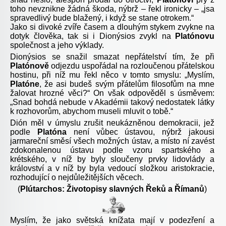
toho nevznikne žádná škoda, nýbrž – řekl ironicky – „jsa
spravedlivý bude blažený, i když se stane otrokem.“
Jako si divoké zvíře časem a dlouhým stykem zvykne na
dotyk člověka, tak si i Dionýsios zvykl na
Platónovu
společnost a jeho výklady.
Dionýsios se snažil smazat nepřátelství tím, že při
Platónově
odjezdu uspořádal na rozloučenou přátelskou
hostinu, při níž mu řekl něco v tomto smyslu: „Myslím,
Platóne
, že asi budeš svým přátelům filosofům na mne
žalovat hrozné věci?“ On však odpověděl s úsměvem:
„Snad bohdá nebude v Akadémii takový nedostatek látky
k rozhovorům, abychom museli mluvit o tobě.“
Dión měl v úmyslu zrušit neukázněnou demokracii, jež
podle
Platóna
není vůbec ústavou, nýbrž jakousi
jarmareční směsí všech možných ústav, a místo ní zavést
zdokonalenou ústavu podle vzoru spartského a
krétského, v níž by byly sloučeny prvky lidovlády a
království a v níž by byla vedoucí složkou aristokracie,
rozhodující o nejdůležitějších věcech.
(
Plútarchos: Životopisy slavných Řeků a Římanů
)
Myslím, že jako světská knížata mají v podezření a