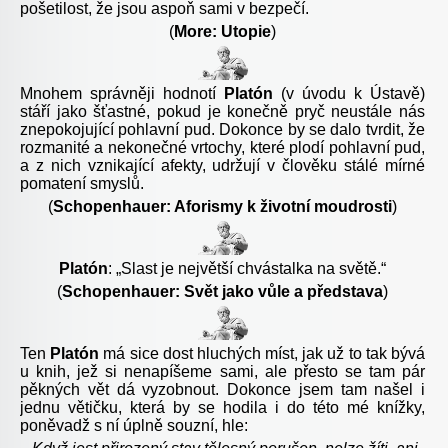
pošetilost, že jsou aspoň sami v bezpečí.
(
More: Utopie
)
Mnohem správněji hodnotí
Platón
(v úvodu k Ústavě)
stáří jako šťastné, pokud je konečně pryč neustále nás
znepokojující pohlavní pud. Dokonce by se dalo tvrdit, že
rozmanité a nekonečné vrtochy, které plodí pohlavní pud,
a z nich vznikající afekty, udržují v člověku stálé mírné
pomatení smyslů.
(
Schopenhauer: Aforismy k životní moudrosti
)
Platón
: „Slast je největší chvástalka na světě.“
(
Schopenhauer: Svět jako vůle a představa
)
Ten
Platón
má sice dost hluchých míst, jak už to tak bývá
u knih, jež si nenapíšeme sami, ale přesto se tam pár
pěkných vět dá vyzobnout. Dokonce jsem tam našel i
jednu větičku, která by se hodila i do této mé knížky,
poněvadž s ní úplně souzní, hle: