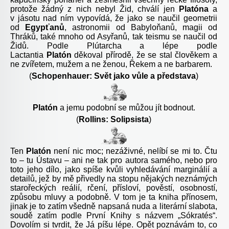
protože žádný z nich nebyl Žid, chválí jen
Platóna
a
v jásotu nad ním vypovídá, že jako se naučil geometrii
od
Egypťanů
, astronomii od Babyloňanů, magii od
Thráků, také mnoho od Asyřanů, tak teismu se naučil od
Židů. Podle Plútarcha a lépe podle
Lactantia
Platón
děkoval přírodě, že se stal člověkem a
ne zvířetem, mužem a ne ženou, Řekem a ne barbarem.
(
Schopenhauer: Svět jako vůle a představa
)
Platón
a jemu podobní se můžou jít bodnout.
(
Rollins: Solipsista
)
Ten
Platón
není nic moc; nezáživné, nelíbí se mi to. Čtu
to – tu
Ústavu
– ani ne tak pro autora samého, nebo pro
toto jeho dílo, jako spíše kvůli vyhledávání marginálií a
detailů, jež by mě přivedly na stopu nějakých neznámých
starořeckých reálií, rčení, přísloví, pověstí, osobností,
způsobu mluvy a podobně. V tom je ta kniha přínosem,
jinak je to zatím všedně napsaná nuda a literární slabota,
soudě zatím podle První Knihy s názvem „Sókratés“.
Dovolím si tvrdit, že Já píšu lépe. Opět poznávám to, co