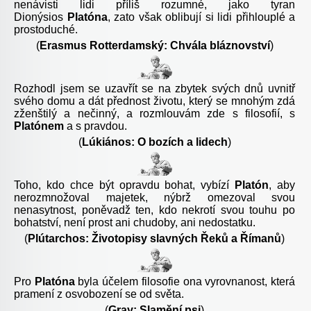
nenávisti lidi příliš rozumné, jako tyran
Dionýsios
Platóna
, zato však oblibují si lidi přihlouplé a
prostoduché.
(
Erasmus Rotterdamský: Chvála bláznovství
)
Rozhodl jsem se uzavřít se na zbytek svých dnů uvnitř
svého domu a dát přednost životu, který se mnohým zdá
zženštilý a nečinný, a rozmlouvám zde s filosofií, s
Platónem
a s pravdou.
(
Lúkiános: O bozích a lidech
)
Toho, kdo chce být opravdu bohat, vybízí
Platón
, aby
nerozmnožoval majetek, nýbrž omezoval svou
nenasytnost, poněvadž ten, kdo nekrotí svou touhu po
bohatství, není prost ani chudoby, ani nedostatku.
(
Plútarchos: Životopisy slavných Řeků a Římanů
)
Pro
Platóna
byla účelem filosofie ona vyrovnanost, která
pramení z osvobození se od světa.
(
Gray: Slamění psi
)