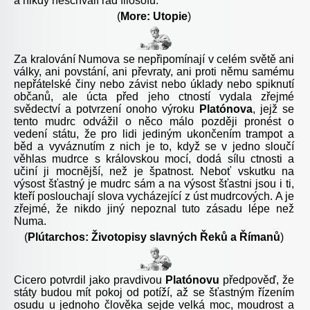
a nikdy neschválí rad filosofů.
(
More: Utopie
)
Za kralování Numova se nepřipomínají v celém světě ani
války, ani povstání, ani převraty, ani proti němu samému
nepřátelské činy nebo závist nebo úklady nebo spiknutí
občanů, ale úcta před jeho ctností vydala zřejmé
svědectví a potvrzení onoho výroku
Platónova
, jejž se
tento mudrc odvážil o něco málo později pronést o
vedení státu, že pro lidi jediným ukončením trampot a
běd a vyváznutím z nich je to, když se v jedno sloučí
věhlas mudrce s královskou mocí, dodá sílu ctnosti a
učiní ji mocnější, než je špatnost. Neboť vskutku na
výsost šťastný je mudrc sám a na výsost šťastni jsou i ti,
kteří poslouchají slova vycházející z úst mudrcových. A je
zřejmé, že nikdo jiný nepoznal tuto zásadu lépe než
Numa.
(
Plútarchos: Životopisy slavných Řeků a Římanů
)
Cicero potvrdil jako pravdivou
Platónovu
předpověď, že
státy budou mít pokoj od potíží, až se šťastným řízením
osudu u jednoho člověka sejde velká moc, moudrost a