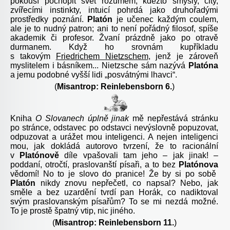
pokouší pochopit svět rozumem, kdežto smysly, city,
zvířecími instinkty, intuicí pohrdá jako druhořadými
prostředky poznání.
Platón
je učenec každým coulem,
ale je to nudný patron; ani to není pořádný filosof, spíše
akademik či profesor. Žvaní prázdně jako po otravě
durmanem. Když ho srovnám kupříkladu
s takovým
Friedrichem Nietzschem
, jenž je zároveň
myslitelem i básníkem... Nietzsche sám nazývá
Platóna
a jemu podobné vyšší lidi „posvátnými lhavci“.
(
Misantrop: Reinlebensborn 6.
)
Kniha
O Slovanech úplně jinak
mě nepřestává stránku
po stránce, odstavec po odstavci nevýslovně popuzovat,
odpuzovat a urážet mou inteligenci. A nejen inteligenci
mou, jak dokládá autorovo tvrzení, že to racionální
v
Platónově
díle vpašovali tam jeho – jak jinak! –
poddaní, otročtí, praslovanští písaři, a to bez
Platónova
vědomí! No to je slovo do pranice! Že by si po sobě
Platón
nikdy znovu nepřečetl, co napsal? Nebo, jak
směle a bez uzardění tvrdí pan Horák, co nadiktoval
svým praslovanským písařům? To se mi nezdá možné.
To je prostě špatný vtip, nic jiného.
(
Misantrop: Reinlebensborn 11.
)