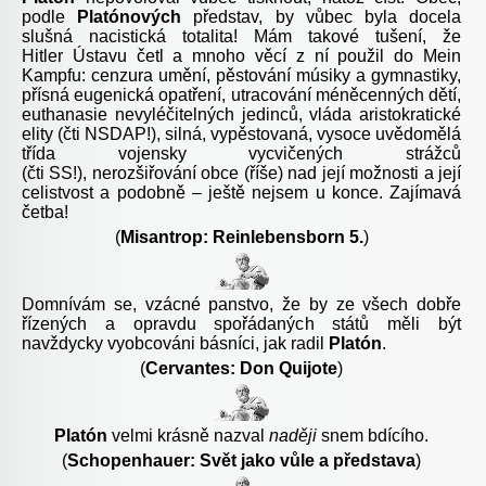
podle
Platónových
představ, by vůbec byla docela
slušná nacistická totalita! Mám takové tušení, že
Hitler
Ústavu
četl a mnoho věcí z ní použil do
Mein
Kampfu:
cenzura umění, pěstování músiky a gymnastiky,
přísná eugenická opatření, utracování méněcenných dětí,
euthanasie nevyléčitelných jedinců, vláda aristokratické
elity (čti
NSDAP!),
silná, vypěstovaná, vysoce uvědomělá
třída vojensky vycvičených strážců
(čti
SS!),
nerozšiřování obce (říše) nad její možnosti a její
celistvost a podobně – ještě nejsem u konce. Zajímavá
četba!
(
Misantrop: Reinlebensborn 5.
)
Domnívám se, vzácné panstvo, že by ze všech dobře
řízených a opravdu spořádaných států měli být
navždycky vyobcováni básníci, jak radil
Platón
.
(
Cervantes: Don Quijote
)
Platón
velmi krásně nazval
naději
snem bdícího.
(
Schopenhauer: Svět jako vůle a představa
)