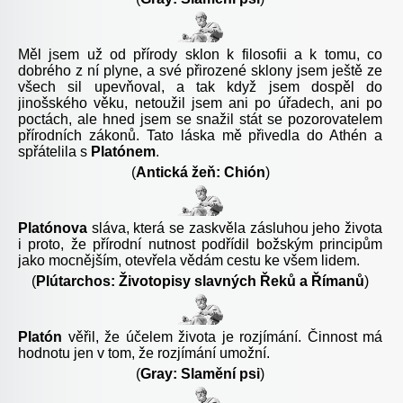
Měl jsem už od přírody sklon k filosofii a k tomu, co
dobrého z ní plyne, a své přirozené sklony jsem ještě ze
všech sil upevňoval, a tak když jsem dospěl do
jinošského věku, netoužil jsem ani po úřadech, ani po
poctách, ale hned jsem se snažil stát se pozorovatelem
přírodních zákonů. Tato láska mě přivedla do Athén a
spřátelila s
Platónem
.
(
Antická žeň: Chión
)
Platónova
sláva, která se zaskvěla zásluhou jeho života
i proto, že přírodní nutnost podřídil božským principům
jako mocnějším, otevřela vědám cestu ke všem lidem.
(
Plútarchos: Životopisy slavných Řeků a Římanů
)
Platón
věřil, že účelem života je rozjímání. Činnost má
hodnotu jen v tom, že rozjímání umožní.
(
Gray: Slamění psi
)