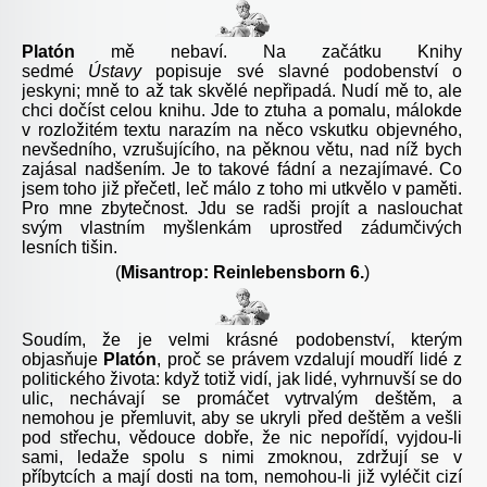
Platón
mě nebaví. Na začátku Knihy
sedmé
Ústavy
popisuje své slavné podobenství o
jeskyni; mně to až tak skvělé nepřipadá. Nudí mě to, ale
chci dočíst celou knihu. Jde to ztuha a pomalu, málokde
v rozložitém textu narazím na něco vskutku objevného,
nevšedního, vzrušujícího, na pěknou větu, nad níž bych
zajásal nadšením. Je to takové fádní a nezajímavé. Co
jsem toho již přečetl, leč málo z toho mi utkvělo v paměti.
Pro mne zbytečnost. Jdu se radši projít a naslouchat
svým vlastním myšlenkám uprostřed zádumčivých
lesních tišin.
(
Misantrop: Reinlebensborn 6.
)
Soudím, že je velmi krásné podobenství, kterým
objasňuje
Platón
, proč se právem vzdalují moudří lidé z
politického života: když totiž vidí, jak lidé, vyhrnuvší se do
ulic, nechávají se promáčet vytrvalým deštěm, a
nemohou je přemluvit, aby se ukryli před deštěm a vešli
pod střechu, vědouce dobře, že nic nepořídí, vyjdou-li
sami, ledaže spolu s nimi zmoknou, zdržují se v
příbytcích a mají dosti na tom, nemohou-li již vyléčit cizí