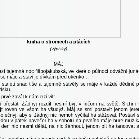
kniha o stromech a ptácích
(výpisky)
MÁJ
zí tajemná noc filipojakubská, ve které o půlnoci odvážní juná
lese máje a staví je dívkám před okénko…
o staletí snad tiše a tajemně stavěly se máje v každé dědině 
dsku.
 prvé zavál k nám cizí vítr.
ší přestát. Žádnyj rozdíl nesmí byjt v ničom na světě. Šichni 
t roven ve všom ha všudýž. Máj se smí postavit jenom jere
olečnyj, aby si žádnyj nic nemoh vyčítat ha stěžovat. Postaví 
dou v pátek navečer ha v sobotu na prvního máje bure muzik
 den nic nesmí dělát, na nic šáhnout, jenom pít ha tancovat 
čer prvního máje opravdu vydali se hoši společně do lesa vybr