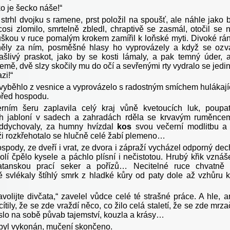
o je šecko náše!“
 strhl dvojku s ramene, prst položil na spoušť, ale náhle jako 
osi zlomilo, smrtelně zbledl, chraptivě se zasmál, otočil se 
uškou v ruce pomalým krokem zamířil k loňské myti. Divoké rá
něly za ním, posměšné hlasy ho vyprovázely a když se ozv
rašlivý praskot, jako by se kosti lámaly, a pak temný úder, 
mě, dvě slzy skočily mu do očí a sevřenými rty vydralo se jedi
zi!“
 vyběhlo z vesnice a vyprovázelo s radostným smíchem hulákají
před hospodu.
rním šeru zaplavila celý kraj vůně kvetoucích luk, poupa
h jabloní v sadech a zahradách rděla se krvavým ruměnce
oddychovaly, za humny hvízdal
kos
svou večerní modlitbu a
ži rozkřehotalo se hlučně celé žabí plemeno…
pody, ze dveří i vrat, ze dvora i zápraží vycházel odporný dec
kolí čpělo kysele a páchlo plísní i nečistotou. Hrubý křik vznáš
tanskou prací seker a pořízů… Necitelné ruce chvatně
 svlékaly štíhlý smrk z hladké kůry od paty dole až vzhůru 
volijte divčata,“ zavelel vůdce celé té strašné práce. A hle, a
ítily, že se zde vraždí něco, co žilo celá staletí, že se zde mrza
eslo na sobě půvab tajemství, kouzla a krásy…
i byl vykonán, mučení skončeno.