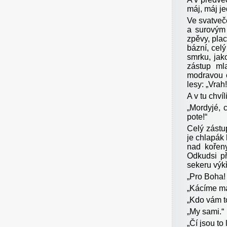
máj, máj j
Ve svatveč
a surovým 
zpěvy, pla
bázní, celý
smrku, jak
zástup ml
modravou o
lesy: „Vrah!
A v tu chví
„Mordyjé, 
pote!“
Celý zástu
je chlapák 
nad kořen
Odkudsi př
sekeru výk
„Pro Boha! 
„Kácíme má
„Kdo vám to
„My sami.“
„Čí jsou to 