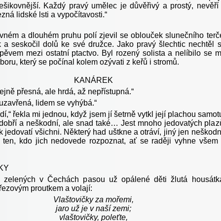
nešikovnější. Každý pravý umělec je důvěřivý a prostý, nevěří
zná lidské lsti a vypočítavosti.“
vném a dlouhém pruhu polí zjevil se oblouček slunečního terč
ík a seskočil dolů ke své družce. Jako pravý šlechtic nechtěl 
zpěvem mezi ostatní ptactvo. Byl rozený solista a nelíbilo se 
sboru, který se počínal kolem ozývati z keřů i stromů.
KANÁREK
jně přesná, ale hrdá, až nepřístupná.“
 uzavřená, lidem se vyhýbá.“
idí,“ řekla mi jednou, když jsem jí šetrně vytkl její plachou samot
 dobří a neškodní, ale snad také… Jest mnoho jedovatých plaz
 jedovatí všichni. Některý had uštkne a otráví, jiný jen neškod
e ten, kdo jich nedovede rozpoznat, ať se raději vyhne všem
KY
 zelených v Čechách pasou už opálené děti žlutá housátk
řezovým proutkem a volají:
Vlaštovičky za mořemi,
jaro už je v naší zemi;
vlaštovičky, poleťte,