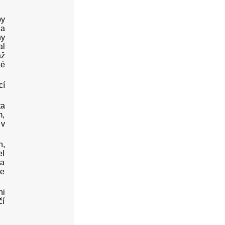
by
na
ny
al
až
né
cí
ta
m,
 v
h,
el
 a
ke
ni
čí