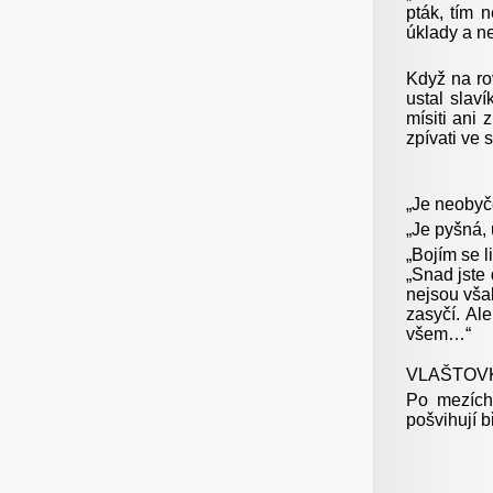
pták, tím 
úklady a ne
Když na ro
ustal slav
mísiti ani 
zpívati ve 
„Je neobyče
„Je pyšná,
„Bojím se l
„Snad jste
nejsou však
zasyčí. Al
všem…“
VLAŠTOV
Po mezích
pošvihují b