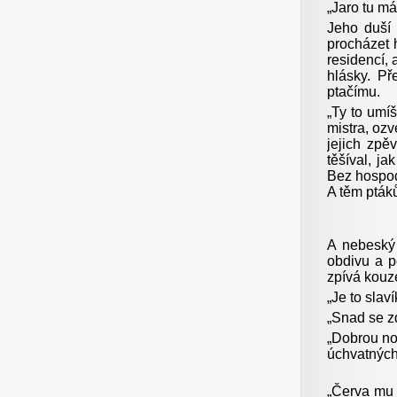
„Jaro tu má
Jeho duší 
procházet 
residencí, 
hlásky. Př
ptačímu.
„Ty to umíš
mistra, ozv
jejich zpě
těšíval, ja
Bez hospod
A těm ptáků
A nebeský 
obdivu a p
zpívá kouz
„Je to slav
„Snad se zd
„Dobrou noc
úchvatných
„Červa mu 