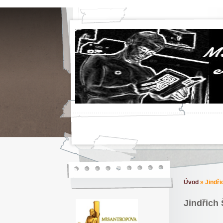
Úvod
»
Jindři
Jindřich 