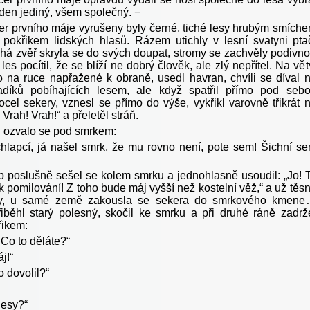
eden jediný, všem společný. −
er prvního máje vyrušeny byly černé, tiché lesy hrubým smích
pokřikem lidských hlasů. Rázem utichly v lesní svatyni pta
chá zvěř skryla se do svých doupat, stromy se zachvěly podivn
 les pocítil, že se blíží ne dobrý člověk, ale zlý nepřítel. Na vět
o na ruce napřažené k obraně, usedl havran, chvíli se díval 
adíků pobíhajících lesem, ale když spatřil přímo pod seb
cel sekery, vznesl se přímo do výše, vykřikl varovně třikrát 
 Vrah! Vrah!“ a přeletěl stráň.
li ozvalo se pod smrkem:
chlapcí, já našel smrk, že mu rovno není, pote sem! Šichní s
p poslušně sešel se kolem smrku a jednohlasně usoudil: „Jo! 
k pomilování! Z toho bude máj vyšší než kostelní věž,“ a už těs
y, u samé země zakousla se sekera do smrkového kmen
iběhl starý polesný, skočil ke smrku a při druhé ráně zadrž
řikem:
Co to děláte?“
j!“
 dovolil?“
lesy?“