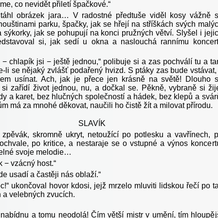
me, co nevidět přiletí špačkové.“
táhl obrázek jara… V radostné předtuše viděl kosy vážně 
houštinami parku, špačky, jak se hřejí na stříškách svých malý
a sýkorky, jak se pohupují na konci pružných větví. Slyšel i jeji
edstavoval si, jak sedí u okna a naslouchá rannímu koncer
 − chlapík jsi − ještě jednou,“ polibuje si a zas pochválí tu a t
e-li se nějaký zvlášť podařený hvizd. S ptáky zas bude vstávat,
vem usínat. Ach, jak je přece jen krásně na světě! Dlouho 
k si zařídí život jednou, nu, a dočkal se. Pěkně, vybraně si žij
y a karet, bez hlučných společností a hádek, bez klepů a svár
m má za mnohé děkovat, naučili ho čistě žít a milovat přírodu.
SLAVÍK
zpěvák, skromně ukryt, netoužící po potlesku a vavřínech, 
ochvale, po kritice, a nestaraje se o vstupné a výnos koncert
elné svoje melodie…
ík − vzácný host.“
e usadí a častěji nás oblaží.“
!“ ukončoval hovor kdosi, jejž mrzelo mluviti lidskou řečí po t
 a velebných zvucích.
nabídnu a tomu neodolá! Čím větší mistr v umění, tím hloupěj