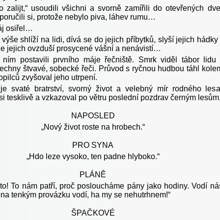
 zalijt,“ usoudili všichni a svorně zamířili do otevřených dve
oručili si, protože nebylo piva, láhev rumu…
j osiřel…
ýše shlíží na lidi, dívá se do jejich příbytků, slyší jejich hádky
je jejich ovzduší prosycené vášní a nenávistí…
ním postavili prvního máje řečniště. Smrk viděl tábor lidu
šechny štvavé, sobecké řeči. Průvod s ryčnou hudbou táhl kole
 opilců zvyšoval jeho utrpení.
je svaté bratrství, svorný život a velebný mír rodného lesa
si tesklivě a vzkazoval po větru poslední pozdrav černým lesům
NAPOSLED
„Nový život roste na hrobech.“
PRO SYNA
„Hdo leze vysoko, ten padne hlyboko.“
PLÁNĚ
 to! To nám patří, proč posloucháme pány jako hodiny. Vodí ná
, na tenkým provázku vodí, ha my se nehutrhnem!“
ŠPAČKOVÉ