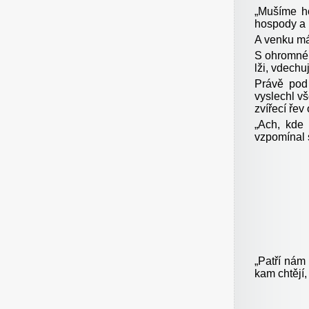
„Mušíme ho
hospody a p
A venku má
S ohromné v
lži, vdechu
Právě pod 
vyslechl v
zvířecí řev
„Ach, kde 
vzpomínal 
„Patří nám
kam chtějí