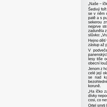
„Naše − íčk
Šedivý fořt
se v něm c
patě a s p
sekerou z
nejprve st
zaduněla ze
slůvko: „Vra
Hejno dětí
zástup až 
V podveče
panenskýc
lesy tiše 
obecní lou
Jenom z hos
celé její o
se nad ka
bezohledně
koruně.
„Ha íčko za
dívky nepoc
cosi, co n
Ortel smrt