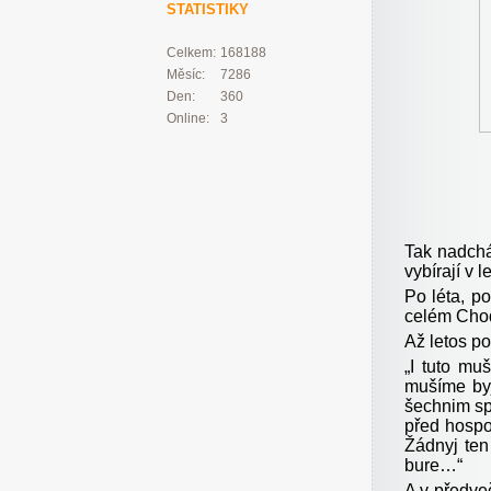
STATISTIKY
Celkem:
168188
Měsíc:
7286
Den:
360
Online:
3
Tak nadchá
vybírají v 
Po léta, p
celém Cho
Až letos po
„I tuto mu
mušíme byj
šechnim sp
před hospo
Žádnyj ten
bure…“
A v předve