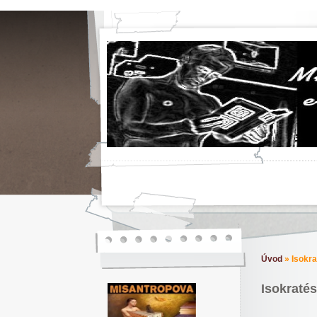
Úvod
»
Isokra
Isokraté