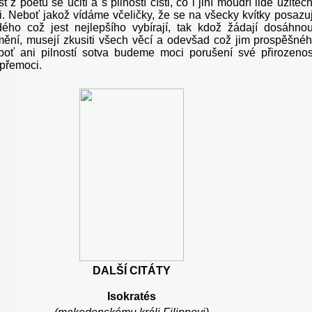
st z poetů se učiti a s pilností čísti, co i jiní moudří lidé užiteč
li. Neboť jakož vídáme včeličky, že se na všecky kvítky posazuj
ého což jest nejlepšího vybírají, tak kdož žádají dosáhnou
ění, musejí zkusiti všech věcí a odevšad což jim prospěšné
eboť ani pilností sotva budeme moci porušení své přirozenos
 přemoci.
DALŠÍ CITÁTY
Isokratés