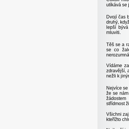
utíkává se
Dvojí čas 
druhý, když
lepší bývá
mluviti.
Těš se a ra
se co žal
nerozumná 
Vídáme zaj
zdravější, 
nežli k jin
Nejvíce se
že se nám 
žádostem i
střídmost ž
Všichni zaj
kteřížto ch