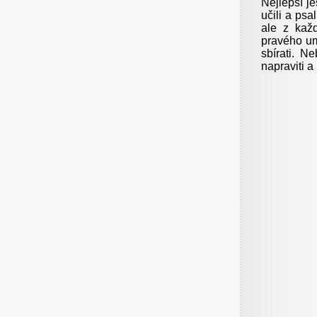
Nejlepší je
učili a psa
ale z každ
pravého um
sbírati. N
napraviti a