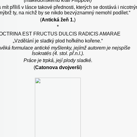
(makedonskému králi Filippovi)
mít příliš v lásce takové přednosti, kterých se dostává i nicotn
 nýbrž ty, na nichž by se nikdo bezvýznamný nemohl podílet.“
(
Antická žeň 1.
)
*
OCTRINA EST FRUCTUS DULCIS RADICIS AMARAE
„Vzdělání je sladký plod hořkého kořene.“
věká formulace antické myšlenky, jejímž autorem je nejspíše
Ísokratés (4. stol. př.n.l.).
Práce je trpká, její plody sladké.
(
Catonova dvojverší
)