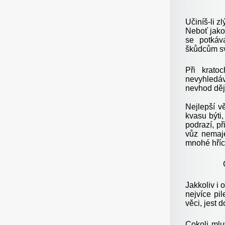
Učiníš-li z
Neboť jako 
se potkáva
škůdcům s
Při krato
nevyhledáv
nevhod děj
Nejlepší v
kvasu býti
podrazí, př
vůz nemaje
mnohé hříc
Jakkoliv i 
nejvíce pi
věci, jest 
Cokoli mlu