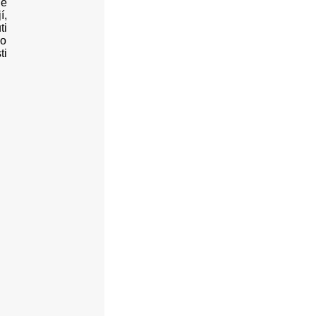
ně
í,
ti
ho
ti