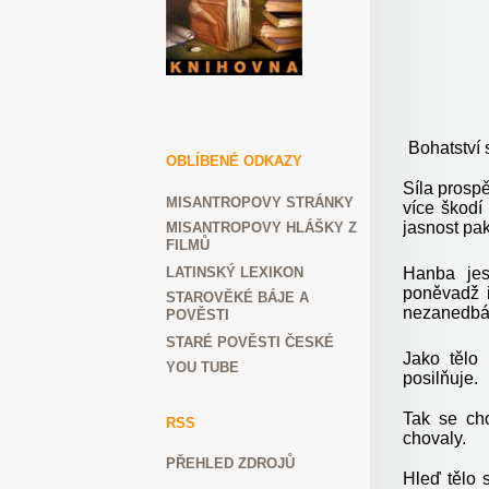
Bohatství 
OBLÍBENÉ ODKAZY
Síla prospě
MISANTROPOVY STRÁNKY
více škodí
jasnost pak
MISANTROPOVY HLÁŠKY Z
FILMŮ
LATINSKÝ LEXIKON
Hanba jes
poněvadž i
STAROVĚKÉ BÁJE A
nezanedbáv
POVĚSTI
STARÉ POVĚSTI ČESKÉ
Jako tělo
YOU TUBE
posilňuje.
Tak se cho
RSS
chovaly.
PŘEHLED ZDROJŮ
Hleď tělo s