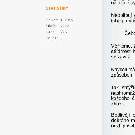
užitečné by
STATISTIKY
Neoblibuj 
toho proná
Celkem:
167959
Měsíc:
7242
Den:
296
Čehož
Online:
6
Věř tomu, ž
střídmost.
se zavírá.
Kdykoli má
způsobem sn
Tak smýšl
nashromáž
každého č
zboží.
Bedlivěji
dobrého mu
nežli přísa