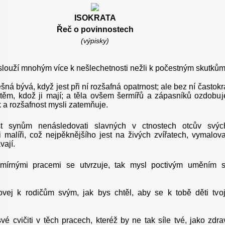
ISOKRATA
Řeč o povinnostech
(výpisky)
slouží mnohým více k nešlechetnosti nežli k počestným skutkům
šná bývá, když jest při ní rozšafná opatrnost; ale bez ní častokr
 těm, kdož ji mají; a těla ovšem šermířů a zápasníků ozdobuj
 a rozšafnost mysli zatemňuje.
t synům nenásledovati slavných v ctnostech otcův svýc
 malíři, což nejpěknějšího jest na živých zvířatech, vymalova
ají.
 mírnými pracemi se utvrzuje, tak mysl poctivým uměním 
vej k rodičům svým, jak bys chtěl, aby se k tobě děti tvo
vé cvičiti v těch pracech, kteréž by ne tak síle tvé, jako zdra