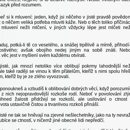
 jazyk před rozumem.
beř si k mluvení: jeden, když jsi něčeho v jisté pravdě povědo
 o něčem veliká potřeba mluviti káže. Neb o těch toliko příčiná
 mluvení nežli mlčení, v jiných vždycky lépe jest mlčeti než
duj, potká-li tě co veselého, a snášej trpělivě a mírně, přihodí-
ostivého; avšak obojího nedej jiným na sobě znáti. Neb
věc jest v myšlení svém každému otvírati.
isté, jak mnozí netoliko více oblibují pokrmy lahodnější než
ale také raději se vinou k těm přátelům, kteříž s nimi spolu hřeš
ým, kteříž by je ze zlého vyvozovali.
 ponoukneš a vzbudíš k oblibování dobrých věcí, když porozumí
z nich nejopravdovější rozkoše rodí. Neboť v povolování zl
hned žalosti přidržejí se rozkoší, ale usilování o ctnost
ivota ustavičně čistou a trvanlivou rozkoš přináší.
isté ne tak se hněvají na zjevné nešlechetníky, jako na ty nevraž
lubíce se ctností, v ničemž jiné obecné lidi nepředčí.