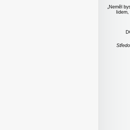
„Neměl bys 
lidem,
D
Středo