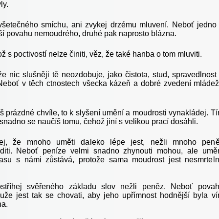
ly.
všetečného smíchu, ani zvykej drzému mluvení. Neboť jedno
ší povahu nemoudrého, druhé pak naprosto blázna.
 s poctivostí nelze činiti, věz, že také hanba o tom mluviti.
e nic slušněji tě neozdobuje, jako čistota, stud, spravedlnost
 Neboť v těch ctnostech všecka kázeň a dobré zvedení mláde
š prázdné chvíle, to k slyšení umění a moudrosti vynakládej. T
adno se naučíš tomu, čehož jiní s velikou prací dosáhli.
ej, že mnoho uměti daleko lépe jest, nežli mnoho pen
diti. Neboť peníze velmi snadno zhynouti mohou, ale umě
asu s námi zůstává, protože sama moudrost jest nesmrtel
 ostříhej svěřeného základu slov nežli peněz. Neboť pova
že jest tak se chovati, aby jeho upřímnost hodnější byla ví
ha.