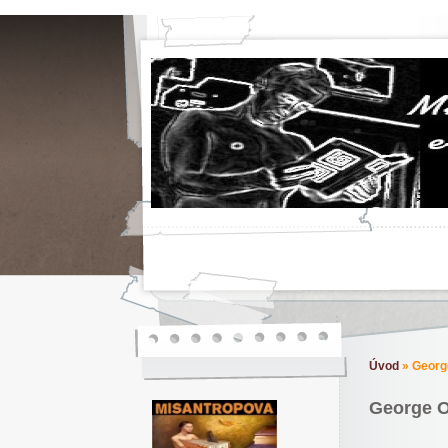
Úvod
»
George
George Or