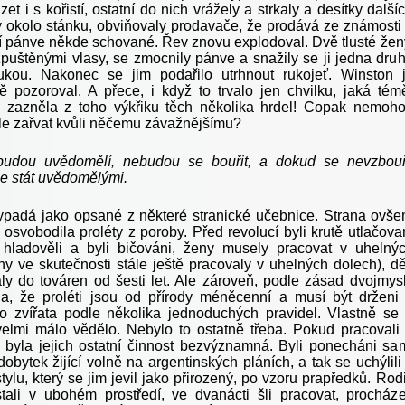
zet i s kořistí, ostatní do nich vrážely a strkaly a desítky další
y okolo stánku, obviňovaly prodavače, že prodává ze známosti
í pánve někde schované. Řev znovu explodoval. Dvě tlusté žen
zpuštěnými vlasy, se zmocnily pánve a snažily se ji jedna dru
ukou. Nakonec se jim podařilo utrhnout rukojeť. Winston 
 pozoroval. A přece, i když to trvalo jen chvilku, jaká tém
a zazněla z toho výkřiku těch několika hrdel! Copak nemoh
le zařvat kvůli něčemu závažnějšímu?
udou uvědomělí, nebudou se bouřit, a dokud se nevzbouř
 stát uvědomělými.
ypadá jako opsané z některé stranické učebnice. Strana ovš
 osvobodila proléty z poroby. Před revolucí byli krutě utlačova
y, hladověli a byli bičováni, ženy musely pracovat v uhelný
ny ve skutečnosti stále ještě pracovaly v uhelných dolech), dě
ly do továren od šesti let. Ale zároveň, podle zásad dvojmysl
la, že proléti jsou od přírody méněcenní a musí být drženi
o zvířata podle několika jednoduchých pravidel. Vlastně se
velmi málo vědělo. Nebylo to ostatně třeba. Pokud pracovali
, byla jejich ostatní činnost bezvýznamná. Byli ponecháni sa
obytek žijící volně na argentinských pláních, a tak se uchýlili
tylu, který se jim jevil jako přirozený, po vzoru prapředků. Rodi
tali v ubohém prostředí, ve dvanácti šli pracovat, procháze