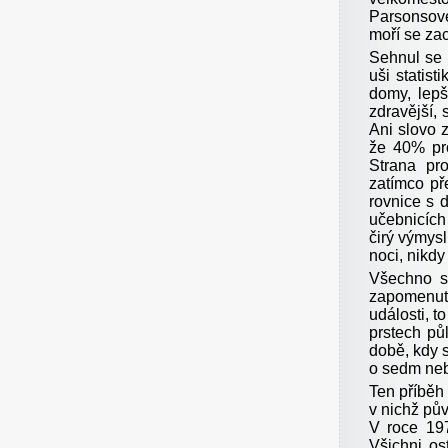
Parsonsové
moří se za
Sehnul se 
uši statist
domy, lepš
zdravější, 
Ani slovo z
že 40% pro
Strana pr
zatímco př
rovnice s 
učebnicích 
čirý výmys
noci, nikdy 
Všechno s
zapomenuto
události, t
prstech pů
době, kdy s
o sedm neb
Ten příběh 
v nichž pů
V roce 197
Všichni os