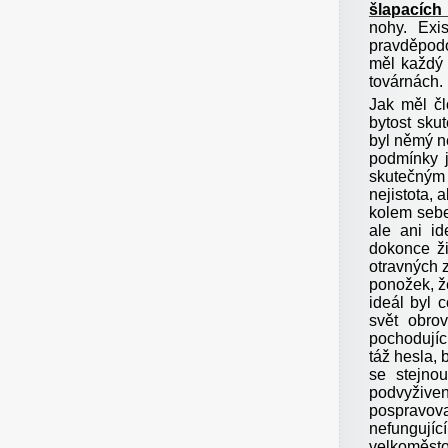
šlapacích
nohy. Exi
pravděpodo
měl každý 
továrnách.
Jak měl čl
bytost sku
byl němý ne
podmínky j
skutečným 
nejistota, 
kolem sebe
ale ani id
dokonce ži
otravných 
ponožek, že
ideál byl c
svět obrov
pochodující
táž hesla, b
se stejno
podvyživ
pospravov
nefungujíc
velkoměsto