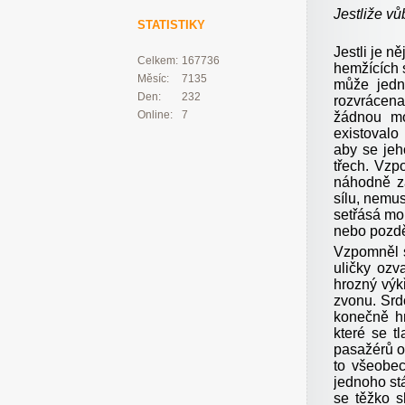
Jestliže vů
STATISTIKY
Jestli je n
Celkem:
167736
hemžících 
Měsíc:
7135
může jedn
Den:
232
rozvrácena 
Online:
7
žádnou mo
existovalo
aby se jeh
třech. Vzp
náhodně za
sílu, nemus
setřásá mou
nebo pozdě
Vzpomněl s
uličky ozv
hrozný výkř
zvonu. Srd
konečně hn
které se t
pasažérů o
to všeobec
jednoho st
se těžko 