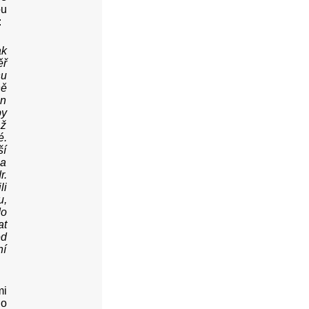
ou
:
ak
ěř
hu
ně
en
by
až
é.
ší
 a
r.
li
u,
do
at
ed
ní
mi
 o