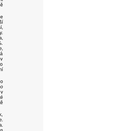
ně
ze
ší
í,
y.
a,
%.
e,
ná
 v
lo
ní
lo
po
 v
té
tě
k,
e.
a.
in