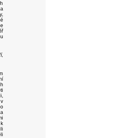
ch
 a
y,
hé
je
ěř
ou
í,
em
ní
ch
ti
i,
 v
 o
 a
mi
 k
li
li