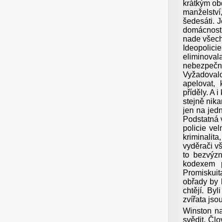
krátkým ob
manželství
šedesáti. J
domácnost 
nade všech
Ideopolicie
eliminoval
nebezpečný
Vyžadovalo
apelovat, 
příděly. A 
stejně nik
jen na jedn
Podstatná 
policie ve
kriminalita
vyděrači vš
to bezvýzn
kodexem p
Promiskuit
obřady by 
chtějí. By
zvířata jso
Winston na
svědit. Čl