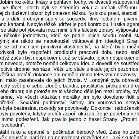
dobím rozkvětu, krásy a pohlavní touhy, ve dvaceti vstupovali 
, ve třiceti letech byli ve středním věku a umírali většinou
ejich duševní obzor byl omezen těžkou fyzickou prací, starostí
a o děti, drobnými spory se sousedy, filmy, fotbalem, pivem
no kartami. Nebylo těžké udržet je pod kontrolou. Hrstka agen
 se stále pohybovala mezi nimi, šířila falešné zprávy, vytipovala
a několik jednotlivců, kteří se podle jejich soudu mohli st
mi; ale nikdo se nepokoušel vštěpovat jim ideologii Stran
 se od nich jen primitivní vlastenectví, na které bylo mož
kdykoli bylo zapotřebí prodloužit pracovní dobu nebo sníž
i když začali být nespokojení, což se stávalo, jejich nespokojeno
am nevedla, protože neměli celkovou ideu a dovedli se soustřed
otlivé drobné nesnáze. Větší zlo stále unikalo jejich pozornost
většina prolétů dokonce ani neměla doma televizní obrazovky.
lmi málo zasahovala do jejich života. V Londýně byla obrovs
, celý svět pro sebe, zloději, banditi, prostitutky, překupníci dro
eho druhu; ale protože se to všechno dělo jen mezi proléty, by
amné. Ve všech otázkách morálky jim bylo dovoleno řídit 
ředků. Sexuální puritánství Strany jim vnucováno nebyl
a byla beztrestná, rozvody se povolovaly. Dokonce i nábožens
byly povoleny, kdyby proléti aspoň ukázali, že je potřebují ne
li mimo podezření. Jak pravilo jedno z hesel Strany: „Proléti
u svobodní“.
táhl ruku a opatrně si poškrábal bércový vřed. Zase ho zač
ověk neustále narážel na nemožnost dozvědět se, jaký skuteč