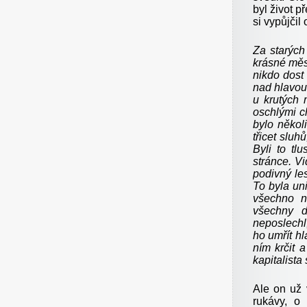
byl život p
si vypůjčil
Za starých
krásné měs
nikdo dost
nad hlavou
u krutých m
oschlými c
bylo někol
třicet sluh
Byli to tl
stránce. Vi
podivný les
To byla uni
všechno na
všechny d
neposlechl
ho umřít h
ním krčit 
kapitalista
Ale on už 
rukávy, o