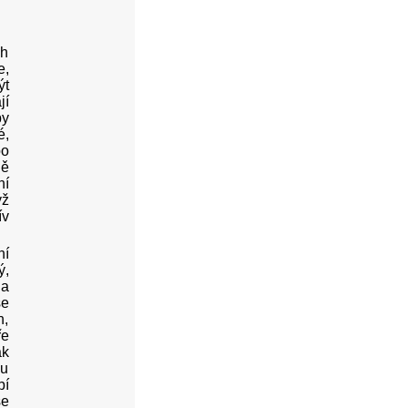
ch
e,
ýt
jí
by
é,
po
dě
ní
yž
ív
ní
ý,
na
se
n,
ře
ak
 u
bí
se