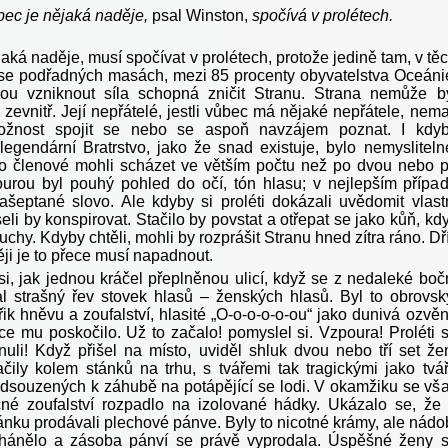
bec je nějaká naděje,
psal Winston,
spočívá v prolétech.
ějaká naděje, musí spočívat v prolétech, protože jedině tam, v tě
se podřadných masách, mezi 85 procenty obyvatelstva Oceáni
ou vzniknout síla schopná zničit Stranu. Strana nemůže b
zevnitř. Její nepřátelé, jestli vůbec má nějaké nepřátele, nema
žnost spojit se nebo se aspoň navzájem poznat. I kdy
 legendární Bratrstvo, jako že snad existuje, bylo nemysliteln
o členové mohli scházet ve větším počtu než po dvou nebo 
ourou byl pouhý pohled do očí, tón hlasu; v nejlepším přípa
šeptané slovo. Ale kdyby si proléti dokázali uvědomit vlast
eli by konspirovat. Stačilo by povstat a otřepat se jako kůň, kd
chy. Kdyby chtěli, mohli by rozprášit Stranu hned zítra ráno. Dř
ji je to přece musí napadnout.
i, jak jednou kráčel přeplněnou ulicí, když se z nedaleké boč
al strašný řev stovek hlasů – ženských hlasů. Byl to obrovsk
ik hněvu a zoufalství, hlasité „O-o-o-o-o-ou“ jako dunivá ozvě
ce mu poskočilo. Už to začalo! pomyslel si. Vzpoura! Proléti 
uli! Když přišel na místo, uviděl shluk dvou nebo tří set že
lačily kolem stánků na trhu, s tvářemi tak tragickými jako tvá
dsouzených k záhubě na potápějící se lodi. V okamžiku se vš
né zoufalství rozpadlo na izolované hádky. Ukázalo se, že
ánku prodávali plechové pánve. Byly to nicotné krámy, ale nádo
shánělo a zásoba pánví se právě vyprodala. Úspěšné ženy 