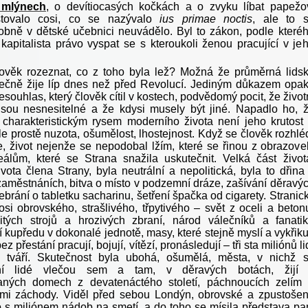
 mlýnech
, o devítiocasých kočkách a o zvyku líbat papežo
stovalo cosi, co se nazývalo
ius primae noctis
, ale to 
bně v dětské učebnici neuvádělo. Byl to zákon, podle které
kapitalista právo vyspat se s kteroukoli ženou pracující v je
ověk rozeznat, co z toho byla lež? Možná že průměrná lids
tečně žije líp dnes než před Revolucí. Jediným důkazem opa
souhlas, který člověk cítil v kostech, podvědomý pocit, že život
sou nesnesitelné a že kdysi musely být jiné. Napadlo ho, 
charakteristickým rysem moderního života není jeho krutost
ale prostě nuzota, ošumělost, lhostejnost. Když se člověk rozhlé
, život nejenže se nepodobal lžím, které se řinou z obrazove
eálům, které se Strana snažila uskutečnit. Velká část život
vota člena Strany, byla neutrální a nepolitická, byla to dřina
zaměstnáních, bitva o místo v podzemní dráze, zašívání děravý
brání o tabletku sacharinu, šetření špačka od cigarety. Stranic
osi obrovského, strašlivého, třpytivého – svět z oceli a beton
itých strojů a hrozivých zbraní, národ válečníků a fanati
 kupředu v dokonalé jednotě, masy, které stejně myslí a vykřiku
ez přestání pracují, bojují, vítězí, pronásledují – tři sta miliónů li
u tváří. Skutečnost byla ubohá, ošumělá, města, v nichž 
ení lidé vlečou sem a tam, v děravých botách, žijí
aných domech z devatenáctého století, páchnoucích zelím
ími záchody. Viděl před sebou Londýn, obrovské a zpustoše
 s miliónem nádob na smetí, a do toho se mísila představa pa