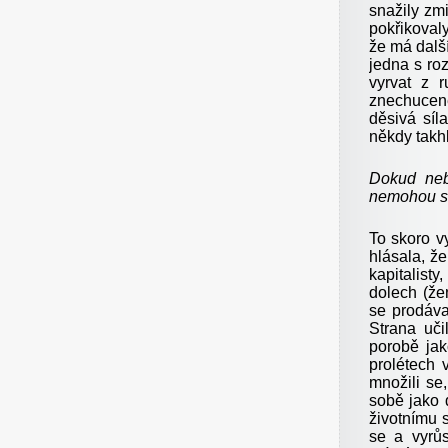
snažily zmi
pokřikoval
že má dalš
jedna s ro
vyrvat z r
znechuceně
děsivá síl
někdy takh
Dokud neb
nemohou se
To skoro v
hlásala, že
kapitalist
dolech (že
se prodáva
Strana uči
porobě jak
prolétech 
množili se
sobě jako d
životnímu s
se a vyrůs