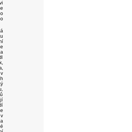
vi
se
ho
ho
ká
ku
ní
že
 a
dl
k,
a,
 v
ch
ký
u,
ků
jí
dí
se
 v
 a
né
ní