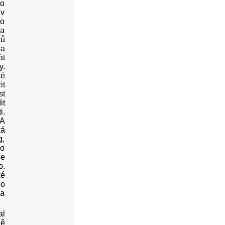
do
 v
 o
 a
tů
 a
át
y.
né
it
st
it
i.
 A
ká
g,
lo
se
o.
ké
bo
 a
al
ně