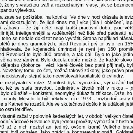
, ženy s vrásčitou tváří a rozcuchanými vlasy, jak se bezmoc
cpanou výlevkou.
a zase se poškrábal na kotníku. Ve dne v noci drásala televi
ikami dokazujícími, že lidé dnes mají více jídla i oblečení, lep
í zábavu – že žijí déle, mají kratší pracovní dobu, jsou větš
silnější, inteligentnější a vzdělanější než lidé před padesáti let
 toho se nedalo dokázat nebo vyvrátit. Strana například hlásal
létů je dnes gramotných; před Revolucí prý to bylo jen 15
ohlašovala, že kojenecká úmrtnost je nyní jen 160 promil
ed Revolucí to bylo 300 promile, a tak dál. Bylo to jako jedi
dvěma neznámými. Bylo docela dobře možné, že každé slovo
dějepisu (dokonce i věci, které člověk bez ptaní přijímal), by
l. Navzdory tomu, co četl, možná takové zákony, jako právo prv
neexistovaly, stejně jako neexistovali kapitalisté či cylindry.
e rozplývalo v mlze. Minulost byla vymazána, vymazání by
, lež se stala pravdou. Jedinkrát v životě měl v rukou –
o bylo důležité – konkrétní, neomylný důkaz falzifikace. Držel ho
l minuty. Muselo to být někdy v roce 1973 – rozhodně asi v 
e s Katherine rozešli. Ale ve skutečnosti došlo k té události ješ
o osm let dříve.
vlastně začal v polovině šedesátých let, v období velkých čiste
vodní vůdcové Revoluce byli jednou provždy vymazáni z histori
0 už z nich nezbyl ani jediný, ovšem kromě Velkého bratr
tatní byli odhaleni jako zrádci a kontrarevolucionáři. Goldste