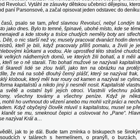
řed Revolucí. Vytáhl ze zásuvky dětskou učebnici dějepisu, kter
 od paní Parsonsové, a začal opisovat jeden odstavec do deníku
 časů,
psalo se tam,
před slavnou Revolucí, nebyl Londýn t
to jako dnes. Bylo to temné, špinavé, ubohé místo, kde se tém
 nenajedl a kde stovky a tisíce chudých neměly boty ani střec
. Děti, o nic starší než vy, musely pracovat dvanáct hodin den
istrů, kteří je bili, když pracovaly příliš pomalu, a živili je j
hlebovými kůrkami a vodou. Ale uprostřed této strašné chudo
ik velkých nádherných domů, ve kterých žili bohatí, a ti měli 
ů, kteří se o ně starali. Tito bohatí mužové se nazývali kapitalist
ustí škaredí lidé se zlou tváří, jako ten na obrázku na protěj
díte, že má na sobě dlouhý černý plášť, který se nazýval frak,
klý klobouk, který měl tvar roury od kamen a nazýval se cylind
forma kapitalistů a nikdo jiný ji nesměl nosit. Kapitalisté vlastni
 světě a ostatní byli jejich otroci. Vlastnili všechnu půd
omy, všechny továrny a všechny peníze. Když je něk
, mohli ho uvrhnout do vězení anebo mu mohli vzít práci a nech
ladem. Když obyčejný člověk mluvil s kapitalistou, musel se př
a klanět se mu, smeknout čepici a oslovovat ho „Pane“. Hlav
 se nazýval Král a…
věděl, jak to je dál. Bude tam zmínka o biskupech se široký
 soudcích v talárech s hermelínem, o pranýři, o burzách,