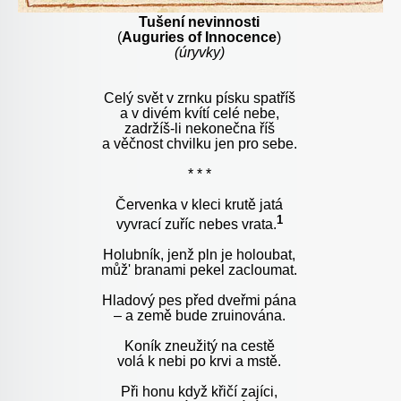
Tušení nevinnosti
(
Auguries of Innocence
)
(úryvky)
Celý svět v zrnku písku spatříš
a v divém kvítí celé nebe,
zadržíš-li nekonečna říš
a věčnost chvilku jen pro sebe.
* * *
Červenka v kleci krutě jatá
1
vyvrací zuříc nebes vrata.
Holubník, jenž pln je holoubat,
můž' branami pekel zacloumat.
Hladový pes před dveřmi pána
– a země bude zruinována.
Koník zneužitý na cestě
volá k nebi po krvi a mstě.
Při honu když křičí zajíci,