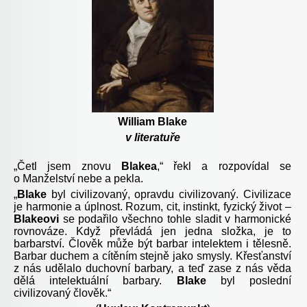
William Blake
v literatuře
„Četl jsem znovu
Blakea
,“ řekl a rozpovídal se
o Manželství nebe a pekla.
„
Blake
byl civilizovaný, opravdu civilizovaný. Civilizace
je harmonie a úplnost. Rozum, cit, instinkt, fyzický život –
Blakeovi
se podařilo všechno tohle sladit v harmonické
rovnováze. Když převládá jen jedna složka, je to
barbarství. Člověk může být barbar intelektem i tělesně.
Barbar duchem a cítěním stejně jako smysly. Křesťanství
z nás udělalo duchovní barbary, a teď zase z nás věda
dělá intelektuální barbary.
Blake
byl poslední
civilizovaný člověk.“