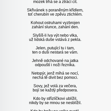
mozek trhá se a ztrácí cit.
Skřivánek s poraněným křídlem,
toť cherubín ve zpěvu ztichlém.
Kohout ostruhami vyzbrojen
zahání slunce, zahání den.
Slyšíš-li lva výt nebo vlka,
už lidská duše vstává z pekla.
Jelen, putující tu i tam,
ten o duši nestará se vám.
Jehně odchované na jatka
odpouští i noži řezníka.
Netopýr, jenž míhá se nocí,
nechá tě divit bez pomoci.
Sovy, jež volá za večera,
bojí se každý předposera.
Kdo by střízlíčkovi ublížil,
nikdy by se mnou se nesblížil.