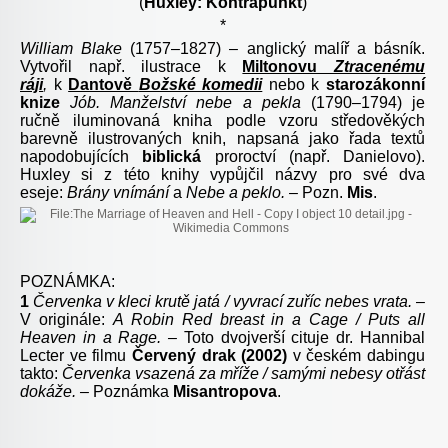
(
Huxley: Kontrapunkt
)
*
William Blake
(1757–1827) – anglický malíř a básník.
Vytvořil např. ilustrace k
Miltonovu
Ztracenému
ráji
,
k
Dantově
Božské komedii
nebo k
starozákonní
knize
Jób
. Manželství nebe a pekla
(1790–1794) je
ručně iluminovaná kniha podle vzoru středověkých
barevně ilustrovaných knih, napsaná jako řada textů
napodobujících
biblická
proroctví (např.
Danielovo
).
Huxley si z této knihy vypůjčil názvy pro své dva
eseje:
Brány vnímání
a
Nebe a peklo.
– Pozn.
Mis
.
POZNÁMKA:
1
Červenka v kleci krutě jatá / vyvrací zuříc nebes vrata.
–
V originále:
A Robin Red breast in a Cage / Puts all
Heaven in a Rage. –
Toto dvojverší cituje dr. Hannibal
Lecter ve filmu
Červený drak (2002)
v českém dabingu
takto:
Červenka vsazená za mříže / samými nebesy otřást
dokáže. –
Poznámka
Misantropova
.