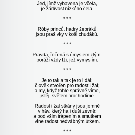
Jed, jímž vybavena je včela,
je žárlivost nízkého čela.
* * *
Róby princů, hadry žebráků
jsou prašivky v koši chudáků.
* * *
Pravda, řečená s úmyslem zlým,
poráží vždy lži, jež vymyslím.
* * *
Je to tak a tak je to i dál:
člověk stvořen pro radost i žal;
a my, když tohle správně víme,
jistěji světem prochodíme.
Radost i žal stkány jsou jemně
v háv, který halí duši zevně;
a pod vším trápením a smutkem
vine radost hedvábným útkem.
* * *