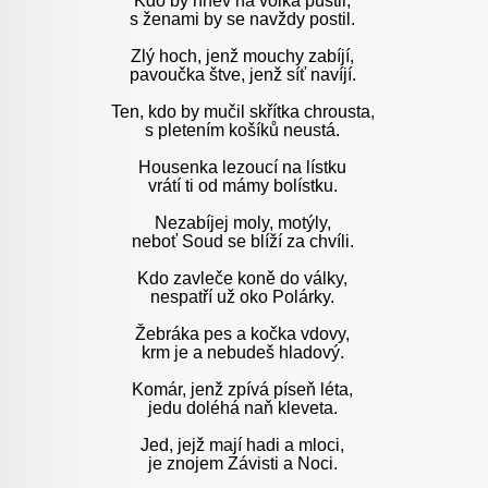
Kdo by hněv na volka pustil,
s ženami by se navždy postil.
Zlý hoch, jenž mouchy zabíjí,
pavoučka štve, jenž síť navíjí.
Ten, kdo by mučil skřítka chrousta,
s pletením košíků neustá.
Housenka lezoucí na lístku
vrátí ti od mámy bolístku.
Nezabíjej moly, motýly,
neboť Soud se blíží za chvíli.
Kdo zavleče koně do války,
nespatří už oko Polárky.
Žebráka pes a kočka vdovy,
krm je a nebudeš hladový.
Komár, jenž zpívá píseň léta,
jedu doléhá naň kleveta.
Jed, jejž mají hadi a mloci,
je znojem Závisti a Noci.