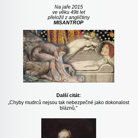
Na jaře 2015
ve věku 49ti let
přeložil z angličtiny
MISANTROP
Další citát:
„Chyby mudrců nejsou tak nebezpečné jako dokonalost
bláznů.“