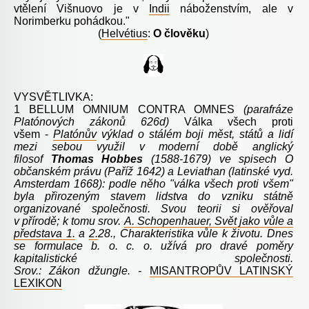
vtělení Višnuovo je v
Indii
náboženstvím, ale v
Norimberku pohádkou."
(
Helvétius
:
O člověku
)
VYSVĚTLIVKA:
1
BELLUM OMNIUM CONTRA OMNES
(parafráze
Platónových zákonů 626d)
Válka všech proti
všem
-
Platónův
výklad o stálém boji měst, států a lidí
mezi sebou využil v moderní době anglický
filosof
Thomas
Hobbes
(1588-1679) ve spisech O
občanském právu (Paříž 1642) a Leviathan (latinské vyd.
Amsterdam 1668): podle něho "válka všech proti všem"
byla přirozeným stavem lidstva do vzniku státně
organizované společnosti. Svou teorii si ověřoval
v přírodě; k tomu srov.
A. Schopenhauer, Svět jako vůle a
představa 1.
a
2.
28., Charakteristika vůle k životu. Dnes
se formulace b. o. c. o. užívá pro dravé poměry
kapitalistické společnosti.
Srov.: Zákon džungle.
-
MISANTROPŮV LATINSKÝ
LEXIKON