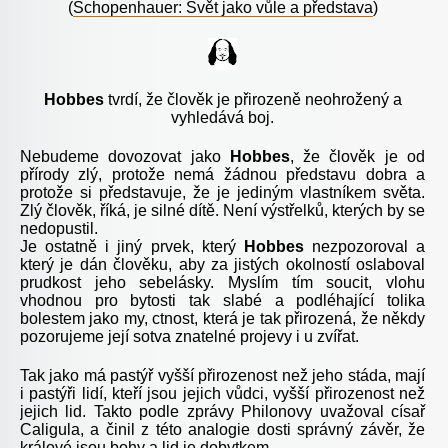
(
Schopenhauer: Svět jako vůle a představa
)
Hobbes
tvrdí, že člověk je přirozeně neohrožený a
vyhledává boj.
Nebudeme dovozovat jako
Hobbes
, že člověk je od
přírody zlý, protože nemá žádnou představu dobra a
protože si představuje, že je jediným vlastníkem světa.
Zlý člověk, říká, je silné dítě. Není výstřelků, kterých by se
nedopustil.
Je ostatně i jiný prvek, který
Hobbes
nezpozoroval a
který je dán člověku, aby za jistých okolností oslaboval
prudkost jeho sebelásky. Myslím tím soucit, vlohu
vhodnou pro bytosti tak slabé a podléhající tolika
bolestem jako my, ctnost, která je tak přirozená, že někdy
pozorujeme její sotva znatelné projevy i u zvířat.
Tak jako má pastýř vyšší přirozenost než jeho stáda, mají
i pastýři lidí, kteří jsou jejich vůdci, vyšší přirozenost než
jejich lid. Takto podle zprávy Philonovy uvažoval císař
Caligula, a činil z této analogie dosti správný závěr, že
králové jsou bohy a lid je dobytkem.