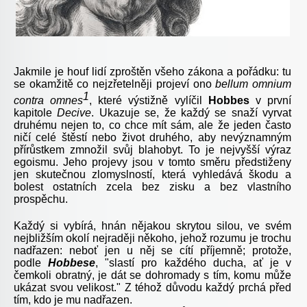
Jakmile je houf lidí zproštěn všeho zákona a pořádku: tu
se okamžitě co nejzřetelněji projeví ono
bellum omnium
1
contra omnes
, které výstižně vylíčil
Hobbes
v první
kapitole
De
cive
. Ukazuje se, že každý se snaží vyrvat
druhému nejen to, co chce mít sám, ale že jeden často
ničí celé štěstí nebo život druhého, aby nevýznamným
přírůstkem zmnožil svůj blahobyt. To je nejvyšší výraz
egoismu. Jeho projevy jsou v tomto směru předstiženy
jen skutečnou zlomyslností, která vyhledává škodu a
bolest ostatních zcela bez zisku a bez vlastního
prospěchu.
Každý si vybírá, hnán nějakou skrytou silou, ve svém
nejbližším okolí nejraději někoho, jehož rozumu je trochu
nadřazen: neboť jen u něj se cítí příjemně; protože,
podle
Hobbese
, "slastí pro každého ducha, ať je v
čemkoli obratný, je dát se dohromady s tím, komu může
ukázat svou velikost." Z téhož důvodu každý prchá před
tím, kdo je mu nadřazen.