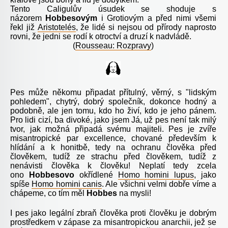
Tento Caligulův úsudek se shoduje s
názorem
Hobbesovým
i Grotiovým a před nimi všemi
řekl již
Aristotelés
, že lidé si nejsou od přírody naprosto
rovni, že jedni se rodí k otroctví a druzí k nadvládě.
(
Rousseau: Rozpravy
)
Pes může někomu připadat přítulný, věrný, s "lidským
pohledem", chytrý, dobrý společník, dokonce hodný a
podobně, ale jen tomu, kdo ho živí, kdo je jeho pánem.
Pro lidi cizí, ba divoké, jako jsem Já, už pes není tak milý
tvor, jak možná připadá svému majiteli. Pes je zvíře
misantropické par excellence, chované především k
hlídání a k honitbě, tedy na ochranu člověka před
člověkem, tudíž ze strachu před člověkem, tudíž z
nenávisti člověka k člověku! Neplatí tedy zcela
ono
Hobbesovo
okřídlené
Homo homini lupus
, jako
spíše
Homo homini canis
. Ale všichni velmi dobře víme a
chápeme, co tím měl
Hobbes
na mysli!
I pes jako legální zbraň člověka proti člověku je dobrým
prostředkem v zápase za misantropickou anarchii, jež se