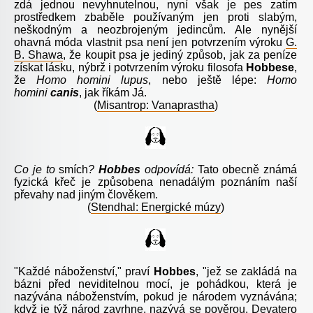
zdá jednou nevyhnutelnou, nyní však je pes zatím
prostředkem zbaběle používaným jen proti slabým,
neškodným a neozbrojeným jedincům. Ale nynější
ohavná móda vlastnit psa není jen potvrzením výroku
G.
B. Shawa
, že koupit psa je jediný způsob, jak za peníze
získat lásku, nýbrž i potvrzením výroku filosofa
Hobbese
,
že
Homo homini lupus
, nebo ještě lépe:
Homo
homini
canis
, jak říkám Já.
(
Misantrop: Vanaprastha
)
Co je to
smích
?
Hobbes
odpovídá:
Tato obecně známá
fyzická křeč je způsobena nenadálým poznáním naší
převahy nad jiným člověkem.
(
Stendhal: Energické múzy
)
"Každé náboženství," praví
Hobbes
, "jež se zakládá na
bázni před neviditelnou mocí, je pohádkou, která je
nazývána náboženstvím, pokud je národem vyznávána;
když je týž národ zavrhne, nazývá se pověrou. Devatero