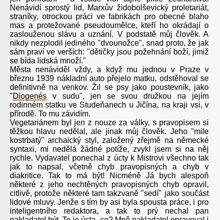
Nenávidí sprostý lid, Marxův židobolševický proletariát,
straníky, otrockou práci ve fabrikách pro obecné blaho
mas a protežované pseudoumělce, kteří ho okrádají o
zaslouženou slávu a uznání. V podstatě můj člověk. A
nikdy nezplodil jediného "dvounožce", snad proto, že jak
sám praví ve verších: "dětičky jsou požehnání boží, jimiž
se bída lidská množí."
Města nenáviděl vždy, a když mu jednou v Praze v
březnu 1939 nákladní auto přejelo matku, odstěhoval se
definitivně na venkov. Žil se psy jako poustevník, jako
"
Diogenés
v sudu", jen se svou družkou na jejím
rodinném statku ve Studeňanech u Jičína, na kraji vsi, v
přírodě. To mu závidím.
Vegetariánem byl jen z nouze za války, s pravopisem si
těžkou hlavu nedělal, ale jinak můj člověk. Jeho "mile
kostrbatý" archaický styl, založený zřejmě na německé
syntaxi, mi nedělá žádné potíže, zvykl jsem si na něj
rychle. Vydavatel ponechal z úcty k Mistrovi všechno tak
jak to napsal, včetně chyb pravopisných a chyb v
diakritice. Tak to má být! Nicméně Já bych alespoň
některé z jeho nechtěných pravopisných chyb opravil,
citlivě, protože některé tam takzvaně "sedí" jako součást
lidové mluvy. Jenže s tím by asi byla spousta práce, i pro
inteligentního redaktora, a tak to prý nechal pan
nakladatel být. To je úcta, co? Mně nakladatel opravoval i