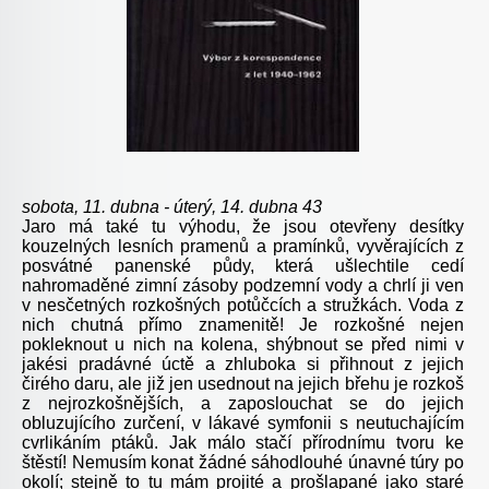
sobota, 11. dubna - úterý, 14. dubna 43
Jaro má také tu výhodu, že jsou otevřeny desítky
kouzelných lesních pramenů a pramínků, vyvěrajících z
posvátné panenské půdy, která ušlechtile cedí
nahromaděné zimní zásoby podzemní vody a chrlí ji ven
v nesčetných rozkošných potůčcích a stružkách. Voda z
nich chutná přímo znamenitě! Je rozkošné nejen
pokleknout u nich na kolena, shýbnout se před nimi v
jakési pradávné úctě a zhluboka si přihnout z jejich
čirého daru, ale již jen usednout na jejich břehu je rozkoš
z nejrozkošnějších, a zaposlouchat se do jejich
obluzujícího zurčení, v lákavé symfonii s neutuchajícím
cvrlikáním ptáků. Jak málo stačí přírodnímu tvoru ke
štěstí! Nemusím konat žádné sáhodlouhé únavné túry po
okolí; stejně to tu mám projité a prošlapané jako staré