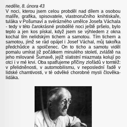
neděle, 8. února 43
V noci, kterou jsem celou probděl nad dílem a osobou
malíře, grafika, spisovatele, vlastnoručního knihtiskaře,
tuláka v Pošumaví a svérázného umělce Josefa Váchala
- tedy v této čarokrásné probdělé noci ještě pršelo, bylo
teplo a jen kos pískal, když jsem se výhledem z okna
kochal tím nelidským tichem a samotou. Tím tichem a
samotou, jímž se rád opájel i Josef Váchal, můj takořka
předchůdce a spolčenec. On to ticho a samotu viděl
pomalu umírat již počátkem minulého století, zvláště na
jeho milované Šumavě, jejíž slatistní miazmata kolují po
otci i v mé krvi. Oba spatřujeme příčiny zlořádů v tomtéž:
v přelidněnosti, v automobilismu, v neposlední řadě v
lidské chamtivosti, v té odvěké chorobné mysli člověka-
lidáka.