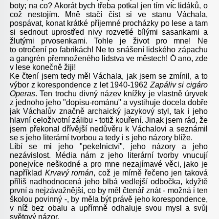
boty; na co? Akorát bych třeba potkal jen tím víc lidáků, o
což nestojím. Mně stačí číst si ve stanu Váchala,
pospávat, konat krátké příjemné procházky po lese a tam
si sednout uprostřed nivy rozvetlé bílými sasankami a
žlutými prvosenkami. Tohle je život pro mne! Ne
to otročení po fabrikách! Ne to snášení lidského zápachu
a gangrén přemnoženého lidstva ve městech! Ó ano, zde
v lese konečně žiji!
Ke čtení jsem tedy měl Váchala, jak jsem se zmínil, a to
výbor z korespondence z let 1940-1962
Zapáliv si cigáro
Operas
. Ten trochu divný název knížky je vlastně úryvek
z jednoho jeho "dopisu-románu" a vystihuje docela dobře
jak Váchalův značně archaický jazykový styl, tak i jeho
hlavní celoživotní zálibu - totiž kouření. Jinak jsem rád, že
jsem překonal dřívější nedůvěru k Váchalovi a seznámil
se s jeho literární tvorbou a tedy i s jeho názory blíže.
Líbí se mi jeho "pekelnictví", jeho názory a jeho
nezávislost. Média nám z jeho literární tvorby vnucují
ponejvíce neškodné a pro mne nezajímavé věci, jako je
například
Krvavý román
, což je mírně řečeno jen taková
příliš nadhodnocená jeho blbá vedlejší odbočka, kdyžtě
první a nejzávažnější, co by měl čtenář znát - možná i ten
školou povinný -, by měla být právě jeho korespondence,
v níž bez obalu a upřímně odhaluje svou mysl a svůj
světový názor.