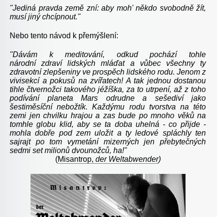
"Jediná pravda země zní: aby moh' někdo svobodně žít,
musí jiný chcípnout."
Nebo tento návod k přemýšlení:
"Dávám k meditování, odkud pochází tohle
národní zdraví lidských mláďat a vůbec všechny ty
zdravotní zlepšeniny ve prospěch lidského rodu. Jenom z
vivisekcí a pokusů na zvířatech! A tak jednou dostanou
tihle čtvernožci takového jéžíška, za to utrpení, až z toho
podívání planeta Mars odrudne a sešediví jako
šestiměsíční nebožtík. Každýmu rodu tvorstva na této
zemi jen chvilku hrajou a zas bude po mnoho věků na
tomhle globu klid, aby se ta doba uhelná - co přijde -
mohla dobře pod zem uložit a ty ledové spláchly ten
sajrajt po tom vymetání mizerných jen přebytečných
sedmi set milionů dvounožců, ha!"
(
Misantrop,
der Weltabwender
)