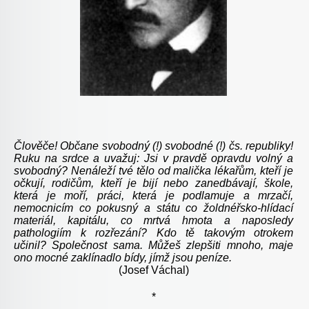
Člověče! Občane svobodný (!) svobodné (!) čs. republiky!
Ruku na srdce a uvažuj: Jsi v pravdě opravdu volný a
svobodný? Nenáleží tvé tělo od malička lékařům, kteří je
očkují, rodičům, kteří je bijí nebo zanedbávají, škole,
která je moří, práci, která je podlamuje a mrzačí,
nemocnicím co pokusný a státu co žoldnéřsko-hlídací
materiál, kapitálu, co mrtvá hmota a naposledy
pathologiím k rozřezání? Kdo tě takovým otrokem
učinil? Společnost sama. Můžeš zlepšiti mnoho, maje
ono mocné zaklínadlo bídy, jímž jsou peníze.
(Josef Váchal)
*