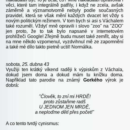
věci, které tam integrálně patřily, i když ne zcela, avšak
záměrně a významotvorně nebyly podle současných
pravidel, která se však mění každých dvacet let vždy s
novým politickým režimem. V tom bych si asi s Váchalem
také rozuměl. Vždyť mně opravili i slovo "zoo" na "ZOO"
jen proto, že to tak bylo napsané v internetovém
prohlížeči Google! Zřejmě budu muset také zemřít, aby si
na mne někdo vzpomenul, vyzdvihnul mě ze zapomnění
a také mé dílo takto pietně uctil! Normálka.
sobota, 25. dubna 43
Využiji ten krátký víkend raději k výpiskům z Váchala,
dokud jsem doma a dokud mám tu knížku doma.
Například tato parodie na známý
Gorkého
výrok je
dobrá:
"Člověk, to zní mi HRDĚ!
proto zůstaňme radš
U JEDNOM JEN MRDĚ,
a neploďme dětí přes počet!"
A co tento tvrdý cynismus: