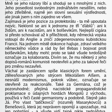
Mně se jeho názory líbí a shoduji se s mnohými z nich.
Jeho posedlost svobodným zednářstvím nesdílím, nebo
jeho ztřeštěné, najmě jen slovní sexuální výstřednosti,
ale jinak jsem s ním zajedno ve všem.
Zajímavá je jeho pozice za protektorátu - ta mě upoutala
nejvíc. Neklonil se ani k jednomu ze tří "ďáblů": ani k
židům, ani k nacistům, ani k bolševikům. Nejlepší cigára
si přesto schovával až k příležitosti, kdy německá vojska
vstoupí do Anglie a zničí zdegenerovanou kubistickou
Francii. Na jednom místě dokonce hajluje, zdraví velkého
německého vůdce a rád by šel třebas i bojovat proti
bolševikům, kdyby mohl; proto se také všude tvrdošíjně
označuje za kolaboranta. Divím se, že mu některý z jeho
dopisů-románů komunisti neotevřeli a jeho za takové řeči
pro změnu nezavřeli.
Váchal je zastáncem spíše klasických forem umění,
ztělesňovaných jeho strýcem Mikolášem Alšem, a
nesnáší modernismus, pokrok vůbec, označuje se
otevřeně za reakcionáře. Také za Germána, což je
pozoruhodné; přejímá nacistické propagandistické
proklamace o údajných hordách Mongolů z východu,
používá v řeči časté germanismy a podobně. Stejně jako
Já. Pro vlast "tatíčkovců" (rozuměj Masarykovců) a
Benešovců, která jej neprávem opomíjí a upozaďuje, má
jen pohrdání - a všude vidí tajné pikle zednářstva.