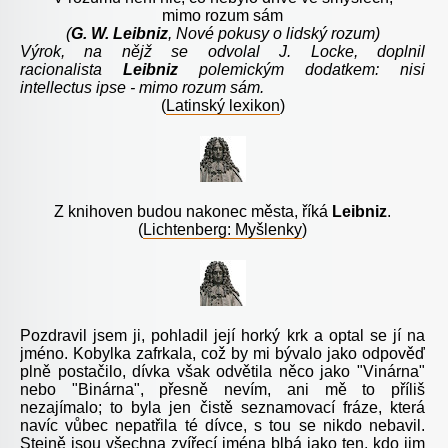
mimo rozum sám
(
G. W. Leibniz
, Nové pokusy o lidský rozum)
Výrok, na nějž se odvolal J. Locke, doplnil
racionalista
Leibniz
polemickým dodatkem: nisi
intellectus ipse - mimo rozu
m
sám.
(
Latinský lexikon
)
Z knihoven budou nakonec města, říká
Leibniz
.
(
Lichtenberg: Myšlenky
)
Pozdravil jsem ji, pohladil její horký krk a optal se jí na
jméno. Kobylka zafrkala, což by mi bývalo jako odpověď
plně postačilo, dívka však odvětila něco jako "Vinárna"
nebo "Binárna", přesně nevím, ani mě to příliš
nezajímalo; to byla jen čistě seznamovací fráze, která
navíc vůbec nepatřila té dívce, s tou se nikdo nebavil.
Stejně jsou všechna zvířecí jména blbá jako ten, kdo jim