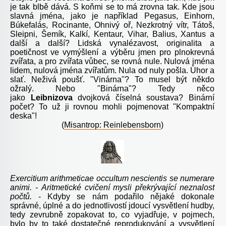
je tak blbě dává. S koňmi se to má zrovna tak. Kde jsou
slavná jména, jako je například Pegasus, Einhorn,
Búkefalás, Rocinante, Ohnivý oř, Nezkrotný vítr, Tátoš,
Sleipni, Šemík, Kalkí, Kentaur, Vihar, Balius, Xantus a
další a další? Lidská vynalézavost, originalita a
poetičnost ve vymýšlení a výběru jmen pro plnokrevná
zvířata, a pro zvířata vůbec, se rovná nule. Nulová jména
lidem, nulová jména zvířatům. Nula od nuly pošla. Úhor a
slať. Neživá poušť. "Vinárna"? To musel být někdo
ožralý. Nebo "Binárna"? Tedy něco
jako
Leibnizova
dvojková číselná soustava? Binární
počet? To už ji rovnou mohli pojmenovat "Kompaktní
deska"!
(
Misantrop: Reinlebensborn
)
Exercitium
arithmeticae
occultum
nescientis
se
numerare
animi. -
Aritmetické cvičení mysli překrývající neznalost
počtů.
- Kdyby se nám podařilo nějaké dokonale
správné, úplné a do jednotlivostí jdoucí vysvětlení hudby,
tedy zevrubně zopakovat to, co vyjadřuje, v pojmech,
bylo by to také dostatečné reprodukování a vysvětlení