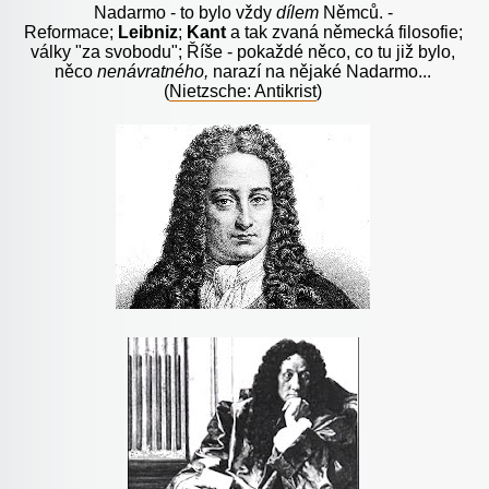
Nadarmo - to bylo vždy
dílem
Němců. -
Reformace;
Leibniz
;
Kant
a tak zvaná německá filosofie;
války "za svobodu"; Říše - pokaždé něco, co tu již bylo,
něco
nenávratného,
narazí na nějaké Nadarmo...
(
Nietzsche: Antikrist
)