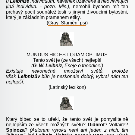
u
Leibnize
individuum, navenek uzavřené a neovlivňující
jiná individua. - pozn. Mis.)
, nemohli bychom mít ten
prchavý pocit sounáležitosti s jinými živoucími bytostmi,
který je základním pramenem etiky.
(
Gray: Slamění psi
)
MUNDUS HIC EST QUAM OPTIMUS
Tento svět je (ze všech) nejlepší
(
G. W. Leibniz
, Eseje o theodicei)
Existuje nekonečné množství světů, protože
však
Leibnizův
bůh je neskonale dobrý, vybral nám ten
nejlepší.
(
Latinský lexikon
)
K
terý blbec se to uřekl, že tento svět je pomyslitelně
nejlepším ze všech možných světů?
Diderot
?
Voltaire
?
Spinoza
?
(
Autorem výroku není ani jeden z nich; tím