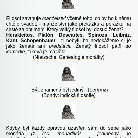
F
ilosof zavrhuje
manželství
včetně toho, co by ho k němu
chtělo svádět, - manželství jako překážku a porážku na
cestě za optimem. Který velký filosof byl dosud ženat?
Hérakleitos
,
Platón
,
Descartes
,
Spinoza
,
Leibni
z
,
Kant
,
Schopenhauer
- ti nebyli; ba nedokážeme si je
jako ženaté ani
představit.
Ženatý filosof patří
do
komedie
, taková je má věta.
(
Nietzsche: Genealogie morálky
)
"
Být, znamená být jediný." (
Leibniz
)
(
Bondy: Indická filosofie
)
Kdyby byl každý opravdu uzavřen sám do sebe jako
monáda
(z řec. monadikós - jedinečný, je