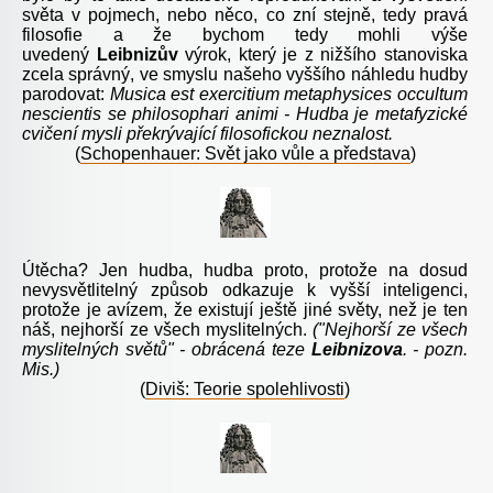
světa v pojmech, nebo něco, co zní stejně, tedy pravá
filosofie a že bychom tedy mohli výše
uvedený
Leibnizův
výrok, který je z nižšího stanoviska
zcela správný, ve smyslu našeho vyššího náhledu hudby
parodovat:
Musica est exercitium metaphysices occultum
nescientis se philosophari animi -
Hudba je metafyzické
cvičení mysli překrývající filosofickou neznalost.
(
Schopenhauer: Svět jako vůle a představa
)
Útěcha? Jen hudba, hudba proto, protože na dosud
nevysvětlitelný způsob odkazuje k vyšší inteligenci,
protože je avízem, že existují ještě jiné světy, než je ten
náš, nejhorší ze všech myslitelných.
("Nejhorší ze všech
myslitelných světů" - obrácená teze
Leibnizova
. - pozn.
Mis.)
(
Diviš: Teorie spolehlivosti
)