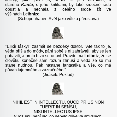
starého
Kanta
, s jeho kritikami, by také srdečně ráda
opustila a nechala z celého srdce žít ve
výšinách
Leibnize
.
(
Schopenhauer: Svět jako vůle a představa
)
"Elixír lásky!" zasmál se bezděky doktor. "Ale tak to je,
věda přišla do módy, páni sobě s ní zahrávají, aby se jen
pobavili, a proto brzo se unaví. Pravdu má
Leibniz
, že se
člověku konečně sám rozum zhnusí a věda že se mu
stane nudnou. Pak nastane fantastika a vše, co má
půvab tajemného a zázračného."
(
Jirásek: Poklad
)
NIHIL EST IN INTELLECTU, QUOD PRIUS NON
FUERIT IN SENSU,
NISI INTELLECTUS IPSE
V rozumu není nic, co nebylo dříve ve smyslech,