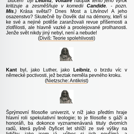
"blbcem" byl
Leibniz
;
Voltaire
naopak tento jeho výrok
kritizuje a zesměšňuje v komedii
Candide
. - pozn.
Mis
.
)
Krása
světa!? Dnes Most a Litvínov! A jeho
osazenstvo? Skutečně by člověk dal na démony, kteří si
ke své a nejiné potěše zaranžovali revue příšernosti a
zlotřilosti, ale hlavně vazké a proolejované prolhanosti.
Jenže svět nikdy jiný nebyl, není a nebude!
(
Diviš: Teorie spolehlivosti
)
Kant
byl, jako Luther, jako
Leibniz
, o brzdu víc v
německé poctivosti, jež beztak neměla pevného kroku.
(
Nietzsche: Antikrist
)
Š
prýmovní filosofie univerzit, v níž jako předtím hraje
hlavní roli spekulativní teologie; to je filosofie s gáží a
honoráři, ba dokonce vyznamenávaná tituly dvorních
radů, která pyšně čtyřicet let shlíží ze své výšky na
lidičky, jako jsem já, vůbec si jich nevšímá, a