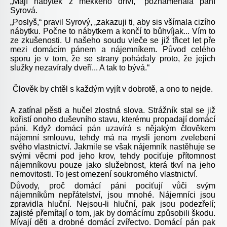
„Mají nábytek z měkkého dříví,“ poznamenala paní
Syrová.
„Poslyš,“ pravil Syrový, „zakazuji ti, aby sis všímala cizího
nábytku. Počne to nábytkem a končí to bůhvíjak... Vím to
ze zkušenosti. U našeho soudu vleče se již třicet let pře
mezi domácím pánem a nájemníkem. Původ celého
sporu je v tom, že se strany pohádaly proto, že jejich
služky nezavíraly dveří... A tak to bývá.“
Člověk by chtěl s každým vyjít v dobrotě, a ono to nejde.
A zatínal pěsti a hučel zlostná slova. Strážník stal se již
kořistí onoho duševního stavu, kterému propadají domácí
páni. Když domácí pán uzavírá s nějakým člověkem
nájemní smlouvu, tehdy má na mysli jenom zvelebení
svého vlastnictví. Jakmile se však nájemník nastěhuje se
svými věcmi pod jeho krov, tehdy pociťuje přítomnost
nájemníkovu pouze jako služebnost, která tkví na jeho
nemovitosti. To jest omezení soukromého vlastnictví.
Důvody, proč domácí páni pociťují vůči svým
nájemníkům nepřátelství, jsou mnohé. Nájemníci jsou
zpravidla hluční. Nejsou-li hluční, pak jsou podezřelí;
zajisté přemítají o tom, jak by domácímu způsobili škodu.
Mívají děti a drobné domácí zvířectvo. Domácí pán pak