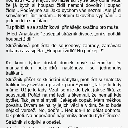
noblesu? Á, ty krejčovino mizerná! Vy se tedy domníváte,
že já bych si houpací židli nemohl dovolit? Houpací
židle... Podívejme se! Jako bychom vás neznali. Ale já si
schválnost líbit nedám... Netrpím takového vypínání... a
jednou ti to spočítám...“
Tu přiblížila se strážníková, přinášejíc svačinu pro muže.
„Hleď, Anastazie,“ zašeptal strážník divoce, „oni si pořídili
houpací židli.“
Strážníková pohlédla do sousedovy zahrady, zamávala
rukama a zasipěla: „Houpací židli? No počkej...!“
Ke konci týdne dostal domek nové nájemníky. Do
mansardních pokojíčků nastěhoval se jednonohý
trafikant.
Strážník přišel ke skládání nábytku, prohlédl si znalecky
trafikantovy svršky a pravil k paní Syrové: „Tak je tu tedy
máme. Už je to tady. Vzal jsem je do bytu, jak se říká, ze
soustrasti. Pořád na mě lezli a škemrali, že nemají kde
bydlet. Tak jsem si myslil: Jaképak copak. Mám měkkou
povahu. Dívám se na ty jejich věci a vidím, že to bude
nějaká verbež. No, dobře... Nebude-li to dělat dobrotu,
tak poletí. Na nepořádné nájemníky dovedu býti štěnice.“
Strážník si odplivl a odešel.