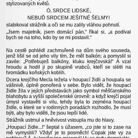
stylizovaných květů.
Ó, SRDCE LIDSKÉ,
NEBUĎ SRDCEM JEŠITNÉ ŠELMY!
slabikoval strážník a oči se mu zalily vláhou pohnutí.
„Jsem majetník, jsem domácí pán,“ říkal si, „a podíval
bych se na toho, kdo by se mi postavil.“
Na cestě pohlédl zachmuřeně na dům svého souseda,
jenž lišil se od jeho vily tím, že měl balkón; a pomyslil si
zavile: „Potřebuješ balkóny, kluku krejčovská!“ A vzal
hroudu a hodil ji po skupině vrabců, kteří se slétli na
hromádku koňských koblih.
Dcera krejčího Mecla ležela v houpací židli a houpala se
vášnivě, úplně ponořená v sebe. Bylo vidět, že houpací
židle žila v jejích představách jako symbol měšťanského
blahobytu a vyšší společenské úrovně: a když krejčí pojal
úmysl vystavěti si vilu, tehdy byla to zejména houpací
židle, o které se v rodinných poradách rozhodlo, že musí
býti, aby bylo viděti, že jsou lepší lidé.
Strážník ustrnul a hněvivost vstoupla mu do hlavy.
„Houpací židle...!“ šeptal s úžasem, „co jste si to zase na
mě vymyslili? Vždyť je to posměch! Copak jste vy za