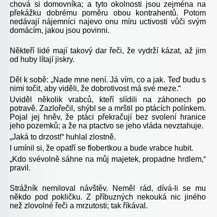
chová si domovníka; a tyto okolnosti jsou zejména na
překážku dobrému poměru obou kontrahentů. Potom
nedávají nájemníci najevo onu míru uctivosti vůči svým
domácím, jakou jsou povinni.
Někteří lidé mají takový dar řeči, že vydrží kázat, až jim
od huby lítají jiskry.
Děl k sobě: „Nade mne není. Já vím, co a jak. Teď budu s
nimi točit, aby viděli, že dobrotivost má své meze.“
Uviděl několik vrabců, kteří slídili na záhonech po
potravě. Zazlořečil, shýbl se a mrštil po ptácích polínkem.
Pojal jej hněv, že ptáci překračují bez svolení hranice
jeho pozemků; a že na ptactvo se jeho vláda nevztahuje.
„Jaká to drzost!“ huhlal zlostně.
I umínil si, že opatří se flobertkou a bude vrabce hubit.
„Kdo svévolně sáhne na můj majetek, propadne hrdlem,“
pravil.
Strážník nemiloval návštěv. Neměl rád, dívá-li se mu
někdo pod pokličku. Z příbuzných nekouká nic jiného
než zlovolné řeči a mrzutosti; tak říkával.