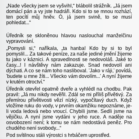
„Nade všecky jsem se vyšvihl,“ blábolil strážník. „Já jsem
domácí pán a vy jste hadráři. Kdo si to se mnou rozhází,
ten pocítí můj hněv. Ó, já jsem svině, to se musí
pohledat...“
Úředník se skloněnou hlavou naslouchal manželčinu
vypravování.
„Pomysli si,“ naříkala, „ta hanba! Kdo by si to byl
pomyslil... Za takové peníze, za naše jediné jmění žijeme
tu jako v káznici. A spravedlnosti se nedovoláš. Jaké to
časy...! I návštěvy nám zakazuje. Snad nedovolí ani
dýchati. A co se nám toho nasliboval. 'Jako v ráji,' povídá,
'budete u mne žíti... Všecko vám dovolím...' A nyní žijeme
v krutém otroctví.“
Úředník otevřel opatrně dveře a vyhlédl na chodbu. Pak
pravil: „Já mu nikdy nevěřil. Zdál se mi příliš přívětivý. Za
přemírou přívětivosti vězí nízký, vypočítavý duch. Když
vložíme ruku do vody, v prvním okamžiku nepoznáme, je-
li voda ledová nebo vroucí. Chybili jsme. Sedli jsme na
vějičku. A nyní jsme vydáni v jeho ruce. A naděje na
osvobození není; k tomu se nám nedostává peněz. Pro
chudého není svobody...“
Pod svítilnou stáli výrostci s hrbáčem uprostřed.