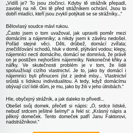
„Vidíš je? To jsou zločinci. Kdyby tě strážník přepadl,
zavolej na ně. Oni tě před strážníkem ochrání. Jsou to
dobří mladíci, kteří jsou zvyklí potýkati se se strážníky...“
Bělovlasý soudce mávl rukou.
„Často jsem o tom uvažoval, jak upraviti poměr mezi
domácími a nájemníky; a nikdy jsem k závěru nedošel.
Pořád stejné věci. Děti, drůbež, domácí zvířata;
znečišťování schodů, hluk v domě, plýtvání vodou; klepy,
nájemníci nectí domácího, domácí se domnívá, že právě
on je postižen nejhoršími nájemníky. Nekonečné křiky a
nářky. Ve skutečnosti problém je v tom, že lidé
spoluužívají cizího vlastnictví. Je to, jako by domácí i
nájemníci byli přinuceni jíst z jedné mísy... Vlastnictví
srůstá s lidskou individualitou. A tedy, když domácímu
obývají cizí lidé dům, je mu, jako by žili v jeho útrobách.“
Hle, obyčejný strážník, a jak daleko to přivedl...
Obešel svůj domek, přečetl si nápis: „Ó, srdce lidské,
nebuď srdcem ješitné šelmy!“ a řekl si: „Krásný nápis a
pěkný domeček. Tento domeček patří Janu Faktorovi,
nadstrážníkovi.“