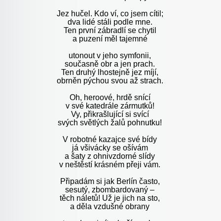
Jez hučel. Kdo ví, co jsem cítil;
dva lidé stáli podle mne.
Ten první zábradlí se chytil
a puzení měl tajemné
utonout v jeho symfonii,
současně obr a jen prach.
Ten druhý lhostejně jez míjí,
obrněn pýchou svou až strach.
Oh, heroové, hrdě snící
v své katedrále zármutků!
Vy, přikrašlující si svící
svých světlých žalů pohnutku!
V robotné kazajce své bídy
já všivácky se ošívám
a šaty z ohnivzdorné slídy
v neštěstí krásném přeji vám.
Připadám si jak Berlín často,
sesutý, zbombardovaný –
těch náletů! Už je jich na sto,
a děla vzdušné obrany