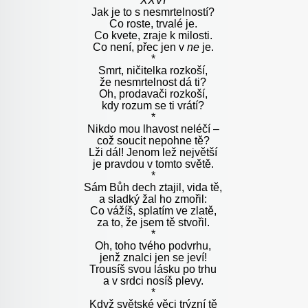
XXVI
Jak je to s nesmrtelností?
Co roste, trvalé je.
Co kvete, zraje k milosti.
Co není, přec jen v
ne
je.
*
Smrt, ničitelka rozkoší,
že nesmrtelnost dá ti?
Oh, prodavači rozkoší,
kdy rozum se ti vrátí?
*
Nikdo mou lhavost neléčí –
což soucit nepohne tě?
Lži dál! Jenom lež největší
je pravdou v tomto světě.
*
Sám Bůh dech ztajil, vida tě,
a sladký žal ho zmořil:
Co vážíš, splatím ve zlatě,
za to, že jsem tě stvořil.
*
Oh, toho tvého podvrhu,
jenž znalci jen se jeví!
Trousíš svou lásku po trhu
a v srdci nosíš plevy.
*
Když světské věci trýzní tě