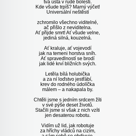
tvá ústa v rudé bolesti.
Kde všude trpíš? Marný výčet!
Universální neštěstí
zchromilo všechno viditelné,
ač přišlo z neviditelna.
Ať přijde smrt! Ať všude velne,
jediná silná, kouzelná.
Ať kraluje, ať vojevodí
jak na temeni horstva sníh.
Ať spravedlností se brodí
jak lidé krví bližních svých.
Letěla bílá holubička
a za ní loďstvo jestřábí,
krev do rodného údolíčka
málem – a nakapala by.
Chtěli jsme s jedním srdcem žíti
v své pýše deset životů.
Stačili jsme si však z nich vzíti
jen desaterou robotu.
Vidím už lid, jak robotuje
za hříchy vládců na cizím,
a sám sobě se obdivuje,