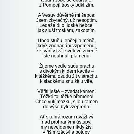
z Pompejí trosky odklízím.
A Vesuv důvěrně mi šepce:
Jsem zbytečný, už nesoptím.
Ledaže dílo lidské hebce,
jak sluší troskám, zakoptím.
Hned stůňu lehčeji a méně,
když znenadání vzpomenu,
že tváří v tvář světové změně
jste neuhnuli plamenu.
Žijeme vedle sudu prachu
s divokým klidem kacíře –
k těžkému osudu žít v strachu,
k sladkému snu žít u víře.
Věřiti ještě – zvedat kámen.
Těžké to, těžké břemeno!
Chce vůlí mozku, silou ramen
do výše býti vzepřeno.
Ať skuhrá rozum uvážlivý
nad prohranými ústupy,
my nevejdeme nikdy živi
v říš mrzáctví a potupy.