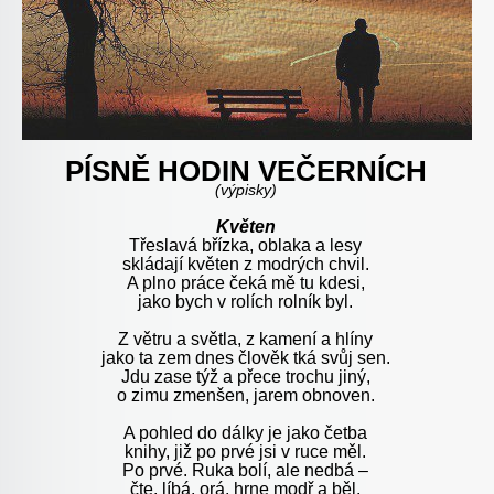
PÍSNĚ HODIN VEČERNÍCH
(výpisky)
Květen
Třeslavá břízka, oblaka a lesy
skládají květen z modrých chvil.
A plno práce čeká mě tu kdesi,
jako bych v rolích rolník byl.
Z větru a světla, z kamení a hlíny
jako ta zem dnes člověk tká svůj sen.
Jdu zase týž a přece trochu jiný,
o zimu zmenšen, jarem obnoven.
A pohled do dálky je jako četba
knihy, již po prvé jsi v ruce měl.
Po prvé. Ruka bolí, ale nedbá –
čte, líbá, orá, hrne modř a běl.