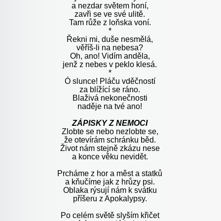
a nezdar světem honí,
zavři se ve své ulitě.
Tam růže z loňska voní.
*
Řekni mi, duše nesmělá,
věříš-li na nebesa?
Oh, ano! Vidím anděla,
jenž z nebes v peklo klesá.
*
Ó slunce! Pláču vděčností
za blížící se ráno.
Blaživá nekonečnosti
naděje na tvé ano!
ZÁPISKY Z NEMOCI
Zlobte se nebo nezlobte se,
že otevírám schránku běd.
Život nám stejně zkázu nese
a konce věku nevidět.
Prcháme z hor a měst a statků
a kňučíme jak z hrůzy psi.
Oblaka rýsují nám k svátku
příšeru z Apokalypsy.
Po celém světě slyším křičet