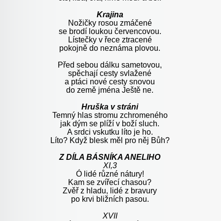
Krajina
Nožičky rosou zmáčené
se brodí loukou červencovou.
Lístečky v řece ztracené
pokojně do neznáma plovou.
Před sebou dálku sametovou,
spěchají cesty svlažené
a ptáci nové cesty snovou
do země jména Ještě ne.
Hruška v stráni
Temný hlas stromu zchromeného
jak dým se plíží v boží sluch.
A srdci vskutku líto je ho.
Líto? Když blesk měl pro něj Bůh?
Z DÍLA BÁSNÍKA ANELIHO
XI,3
Ó lidé různé nátury!
Kam se zvířecí chasou?
Zvěř z hladu, lidé z bravury
po krvi bližních pasou.
XVII