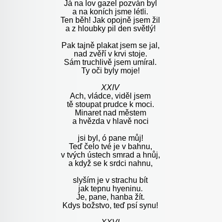
Já na lov gazel pozván byl
a na koních jsme létli.
Ten běh! Jak opojně jsem žil
a z hloubky pil den světlý!
Pak tajně plakat jsem se jal,
nad zvěří v krvi stoje.
Sám truchlivě jsem umíral.
Ty oči byly moje!
XXIV
Ach, vládce, viděl jsem
tě stoupat prudce k moci.
Minaret nad městem
a hvězda v hlavě noci
jsi byl, ó pane můj!
Teď čelo tvé je v bahnu,
v tvých ústech smrad a hnůj,
a když se k srdci nahnu,
slyším je v strachu bít
jak tepnu hyeninu.
Je, pane, hanba žít.
Kdys božstvo, teď psí synu!