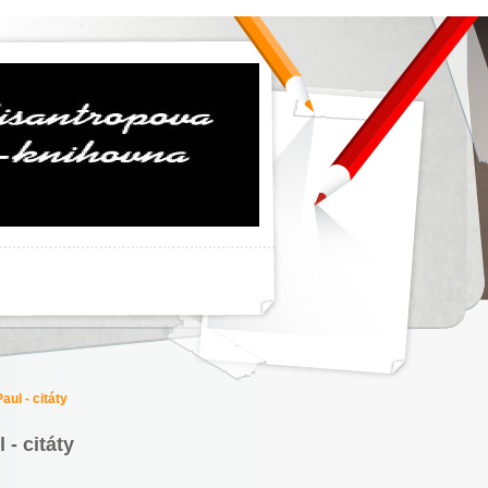
aul - citáty
 - citáty