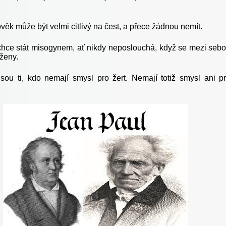
věk může být velmi citlivý na čest, a přece žádnou nemít.
hce stát misogynem, ať nikdy neposlouchá, když se mezi seb
ženy.
jsou ti, kdo nemají smysl pro žert. Nemají totiž smysl ani p