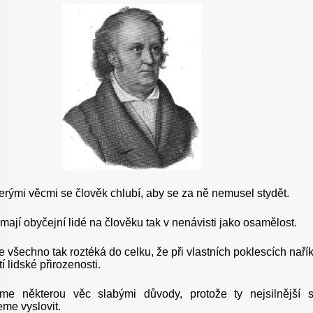
erými věcmi se člověk chlubí, aby se za ně nemusel stydět.
mají obyčejní lidé na člověku tak v nenávisti jako osamělost.
všechno tak roztéká do celku, že při vlastních poklescích naří
í lidské přirozenosti.
íme některou věc slabými důvody, protože ty nejsilnější 
me vyslovit.