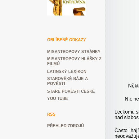
OBLÍBENÉ ODKAZY
MISANTROPOVY STRÁNKY
MISANTROPOVY HLÁŠKY Z
FILMŮ
LATINSKÝ LEXIKON
STAROVĚKÉ BÁJE A
POVĚSTI
Někt
STARÉ POVĚSTI ČESKÉ
YOU TUBE
Nic ne
Leckomu se 
RSS
nad slabost
PŘEHLED ZDROJŮ
Často háj
neodvažuje