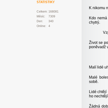
STATISTIKY
K nikomu n
Celkem:
168081
Měsíc:
7309
Kdo nemá 
Den:
340
chytrý.
Online:
4
Vz
Život se po
poněvadž ví
Malí lidé u
Malé boles
sobě.
Lidé chtějí
ho nechtějí
Žádná doba