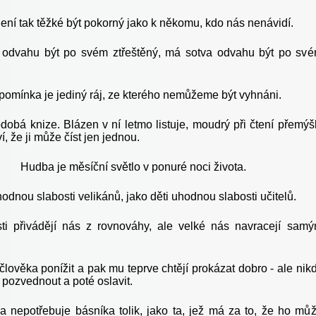
ení tak těžké být pokorný jako k někomu, kdo nás nenávidí.
odvahu být po svém ztřeštěný, má sotva odvahu být po sv
pomínka je jediný ráj, ze kterého nemůžeme být vyhnáni.
dobá knize. Blázen v ní letmo listuje, moudrý při čtení přemýšl
, že ji může číst jen jednou.
Hudba je měsíční světlo v ponuré noci života.
hodnou slabosti velikánů, jako děti uhodnou slabosti učitelů.
ti přivádějí nás z rovnováhy, ale velké nás navracejí sam
 člověka ponížit a pak mu teprve chtějí prokázat dobro - ale nik
 pozvednout a poté oslavit.
 nepotřebuje básníka tolik, jako ta, jež má za to, že ho mů