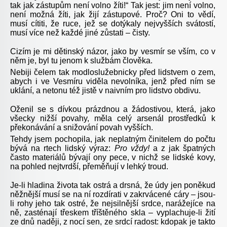
tak jak zástupům není volno žíti!“ Tak jest: jim není volno,
není možná žíti, jak žijí zástupové. Proč? Oni to vědí,
musí cítiti, že ruce, jež se dotýkaly nejvyšších svátostí,
musí více než každé jiné zůstati – čisty.
Cizím je mi dětinský názor, jako by vesmír se vším, co v
něm je, byl tu jenom k službám člověka.
Nebiji čelem tak modloslužebnicky před lidstvem o zem,
abych i ve Vesmíru viděla nevolníka, jenž před ním se
uklání, a netonu též jistě v naivním pro lidstvo obdivu.
Oženil se s dívkou prázdnou a žádostivou, která, jako
všecky nižší povahy, měla celý arsenál prostředků k
překonávání a snižování povah vyšších.
Tehdy jsem pochopila, jak neplatným činitelem do počtu
bývá na rtech lidský výraz:
Pro vždy!
a z jak špatných
často materiálů bývají ony pece, v nichž se lidské kovy,
na pohled nejtvrdší, přeměňují v lehký troud.
Je-li hladina života tak ostrá a drsná, že údy jen poněkud
něžnější musí se na ní rozdírati v zakrvácené cáry – jsou-
li rohy jeho tak ostré, že nejsilnější srdce, narážejíce na
ně, zasténají třeskem tříštěného skla – vyplachuje-li žití
ze dnů naději, z nocí sen, ze srdcí radost: kdopak je takto