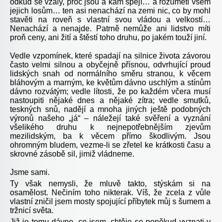
odkud se vzaly, proč jsou a kam spějí… a rozuměti všem
jejich losům… ten asi nenachází na zemi nic, co by mohl
stavěti na roveň s vlastní svou vládou a velkostí…
Nenachází a nenajde. Patrně nemůže ani lidstvo míti
proň ceny, ani žití a štěstí toho druhu, po jakém touží jiní.
Vedle vzpomínek, které spadají na silnice života závorou
často velmi silnou a obyčejně přísnou, odvrhující proud
lidských snah od normálního směru stranou, k věcem
bláhovým a marným, ke květům dávno uschlým a stínům
dávno rozvátým; vedle lítosti, že po každém včera musí
nastoupiti nějaké dnes a nějaké zítra; vedle smutků,
teskných snů, nadějí a mnoha jiných ještě podobných
výronů našeho „já“ – náležejí také svěření a vyznání
všelikého druhu k nejnepotřebnějším zjevům
mezilidským, ba k věcem přímo škodlivým. Jsou
ohromným bludem, vezme-li se zřetel ke krátkosti času a
skrovné zásobě sil, jimiž vládneme.
Jsme sami.
Ty však nemysli, že mluvě takto, stýskám si na
osamělost. Nečiním toho nikterak. Víš, že zcela z vůle
vlastní zničil jsem mosty spojující příbytek můj s šumem a
tržnicí světa.
Již je tomu dávno, co jsem, chtěje se poněkud vyznati v