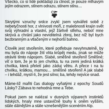
Všecko, co si lidé pokládají za ctnost, je pouze mlhavým
jejím odrazem, stínem odrazu, stínem stínu…
Skrytými vzruchy srdce zvykl jsem vytvářeti sobě z
nebetyčnosti hor, z vlnivosti moří, z malebnosti krajin svět
svůj výhradní a vlastní, jejž žárlivě střehu, neboť mne
skrývá a chrání jako neviditelná zbroj, bez níž byl bych
bezbranným a vtlačeným v nejhorší bahno.
Člověk jest stvořením, které potřebuje nevyhnutelně, by
mu byla do nápoje žití vlita krůpěj medu, jinak se může
otráviti tímto nápojem. Slabé, směšné stvoření! Směšné;
víť o tom, že je to jen chvilka, tu na zemi jediná krátká
chvilka, která přeletí jako záduj větru. A přece i na tu
chvilku, krátkou, marnou… směšné stvoření! A jak slabé
– i tehdáž, myslí-li, že jest silno; ba, tehdy nejvíce snad.
Máme-liž mařiti čas dialogy vyňatými z epochy Soudů
Lásky? Zábava
to nehodná mne a Tebe.
Pokud jsem se nalézal v dusných výparech instinktů
lidských, hnaly mne ustavičně touhy k oněm vyšším,
stále dálnějším a stále vznešenějším scenériím Alp.