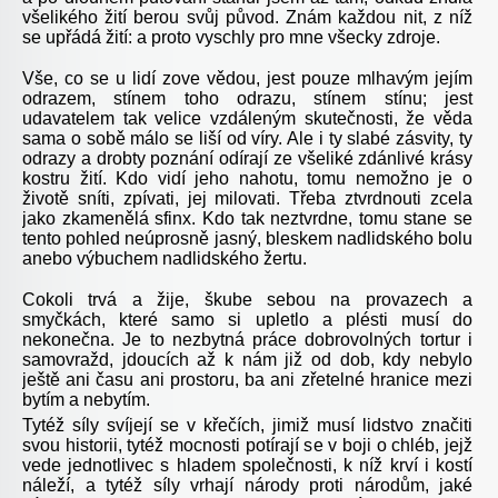
všelikého žití berou svůj původ. Znám každou nit, z níž
se upřádá žití: a proto vyschly pro mne všecky zdroje.
Vše, co se u lidí zove vědou, jest pouze mlhavým jejím
odrazem, stínem toho odrazu, stínem stínu; jest
udavatelem tak velice vzdáleným skutečnosti, že věda
sama o sobě málo se liší od víry. Ale i ty slabé zásvity, ty
odrazy a drobty poznání odírají ze všeliké zdánlivé krásy
kostru žití. Kdo vidí jeho nahotu, tomu nemožno je o
životě sníti, zpívati, jej milovati. Třeba ztvrdnouti zcela
jako zkamenělá sfinx. Kdo tak neztvrdne, tomu stane se
tento pohled neúprosně jasný, bleskem nadlidského bolu
anebo výbuchem nadlidského žertu.
Cokoli trvá a žije, škube sebou na provazech a
smyčkách, které samo si upletlo a plésti musí do
nekonečna. Je to nezbytná práce dobrovolných tortur i
samovražd, jdoucích až k nám již od dob, kdy nebylo
ještě ani času ani prostoru, ba ani zřetelné hranice mezi
bytím a nebytím.
Tytéž síly svíjejí se v křečích, jimiž musí lidstvo značiti
svou historii, tytéž mocnosti potírají se v boji o chléb, jejž
vede jednotlivec s hladem společnosti, k níž krví i kostí
náleží, a tytéž síly vrhají národy proti národům, jaké