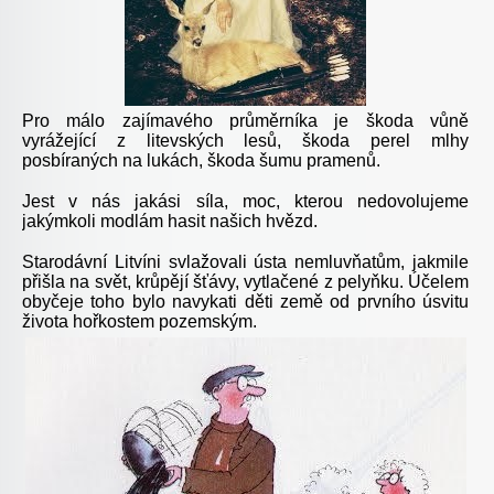
Pro málo zajímavého průměrníka je škoda vůně
vyrážející z litevských lesů, škoda perel mlhy
posbíraných na lukách, škoda šumu pramenů.
Jest v nás jakási síla, moc, kterou nedovolujeme
jakýmkoli modlám hasit našich hvězd.
Starodávní Litvíni svlažovali ústa nemluvňatům, jakmile
přišla na svět, krůpějí šťávy, vytlačené z pelyňku. Účelem
obyčeje toho bylo navykati děti země od prvního úsvitu
života hořkostem pozemským.