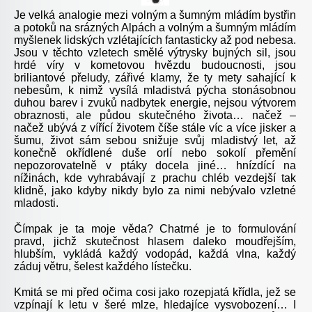
Je velká analogie mezi volným a šumným mládím bystřin
a potoků na srázných Alpách a volným a šumným mládím
myšlenek lidských vzlétajících fantasticky až pod nebesa.
Jsou v těchto vzletech smělé výtrysky bujných sil, jsou
hrdé víry v kometovou hvězdu budoucnosti, jsou
briliantové přeludy, zářivé klamy, že ty mety sahající k
nebesům, k nimž vysílá mladistvá pýcha stonásobnou
duhou barev i zvuků nadbytek energie, nejsou výtvorem
obraznosti, ale půdou skutečného života… načež –
načež ubývá z vířící životem číše stále víc a více jisker a
šumu, život sám sebou snižuje svůj mladistvý let, až
konečně okřídlené duše orlí nebo sokolí přemění
nepozorovatelně v ptáky docela jiné… hnízdící na
nížinách, kde vyhrabávají z prachu chléb vezdejší tak
klidně, jako kdyby nikdy bylo za nimi nebývalo vzletné
mladosti.
Čímpak je ta moje věda? Chatrné je to formulování
pravd, jichž skutečnost hlasem daleko moudřejším,
hlubším, vykládá každý vodopád, každá vlna, každý
záduj větru, šelest každého lístečku.
Kmitá se mi před očima cosi jako rozepjatá křídla, jež se
vzpínají k letu v šeré mlze, hledajíce vysvobození… I