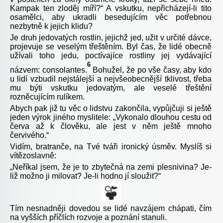
Kampak ten zloděj míří?“ A vskutku, nepřicházejí-li tito
osamělci, aby ukradli besedujícím věc potřebnou
nezbytně k jejich klidu?
Je druh jedovatých rostlin, jejichž jed, užit v určité dávce,
projevuje se veselým třeštěním. Byl čas, že lidé obecně
užívali toho jedu, poctívajíce rostliny jej vydávající
6
názvem: consolantes.
Bohužel, že po vše časy, aby kdo
u lidí vzbudil nejstálejší a nejvšeobecnější tklivost, třeba
mu býti vskutku jedovatým, ale veselé třeštění
rozněcujícím rulíkem.
Abych pak již tu věc o lidstvu zakončila, vypůjčuji si ještě
jeden výrok jiného myslitele: „Vykonalo dlouhou cestu od
červa až k člověku, ale jest v něm ještě mnoho
červivého.“
Vidím, bratranče, na Tvé tváři ironický úsměv. Myslíš si
vítězoslavně:
„
Neříkal jsem, že je to zbytečná na zemi plesnivina? Je-
liž možno ji milovat? Je-li hodno jí sloužit?“
Tím nesnadněji dovedou se lidé navzájem chápati, čím
na vyšších příčlích rozvoje a poznání stanuli.