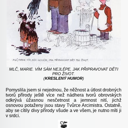
MLČ, MARIE. VÍM SÁM NEJLÉPE, JAK PŘIPRAVOVAT
DĚTI
PRO
ŽIVOT
.
(
KRESLENÝ HUMOR
)
Pomyslila jsem si nejednou, že něžnost a útlost drobných
tvorů přírody ještě více než nádhera tvorů obrovských
odkrývá úžasnou nesčetnost a jemnost nití, jichž
osnovou potaženy jsou stavy Tvůrce Arcimistra. Ostatně,
aby se cítily divy přírody všude a ve všem, je nutno míti ji
v srdci.