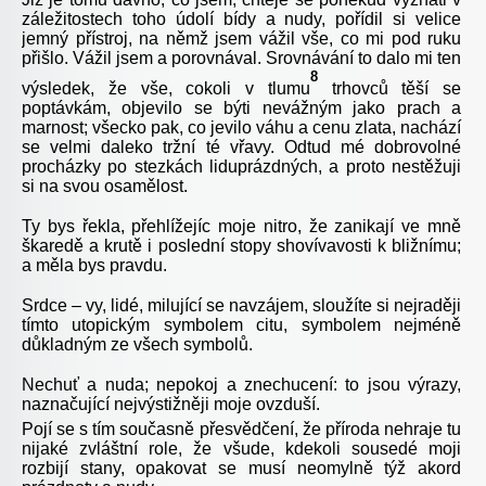
záležitostech toho údolí bídy a nudy, pořídil si velice
jemný přístroj, na němž jsem vážil vše, co mi pod ruku
přišlo. Vážil jsem a porovnával. Srovnávání to dalo mi ten
8
výsledek, že vše, cokoli v tlumu
trhovců těší se
poptávkám, objevilo se býti nevážným jako prach a
marnost; všecko pak, co jevilo váhu a cenu zlata, nachází
se velmi daleko tržní té vřavy. Odtud mé dobrovolné
procházky po stezkách liduprázdných, a proto nestěžuji
si na svou osamělost.
Ty bys řekla, přehlížejíc moje nitro, že zanikají ve mně
škaredě a krutě i poslední stopy shovívavosti k bližnímu;
a měla bys pravdu.
Srdce – vy, lidé, milující se navzájem, sloužíte si nejraději
tímto utopickým symbolem citu, symbolem nejméně
důkladným ze všech symbolů.
Nechuť a nuda; nepokoj a znechucení: to jsou výrazy,
naznačující nejvýstižněji moje ovzduší.
Pojí se s tím současně přesvědčení, že příroda nehraje tu
nijaké zvláštní role, že všude, kdekoli sousedé moji
rozbijí stany, opakovat se musí neomylně týž akord