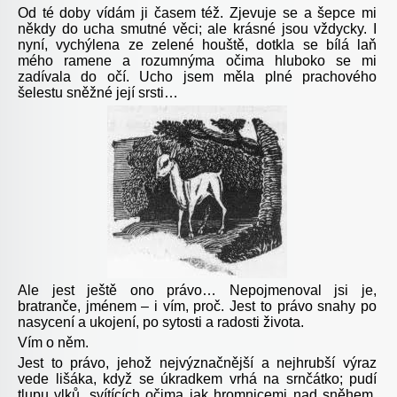
Od té doby vídám ji časem též. Zjevuje se a šepce mi
někdy do ucha smutné věci; ale krásné jsou vždycky. I
nyní, vychýlena ze zelené houště, dotkla se bílá laň
mého ramene a rozumnýma očima hluboko se mi
zadívala do očí. Ucho jsem měla plné prachového
šelestu sněžné její srsti…
Ale jest ještě ono právo… Nepojmenoval jsi je,
bratranče, jménem – i vím, proč. Jest to právo snahy po
nasycení a ukojení, po sytosti a radosti života.
Vím o něm.
Jest to právo, jehož nejvýznačnější a nejhrubší výraz
vede lišáka, když se úkradkem vrhá na srnčátko; pudí
tlupu vlků, svítících očima jak hromnicemi nad sněhem,