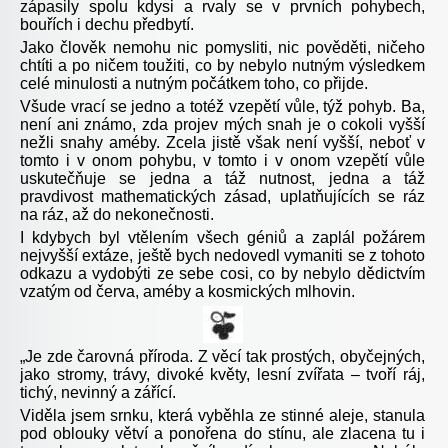
zápasily spolu kdysi a rvaly se v prvních pohybech,
bouřích i dechu předbytí.
Jako člověk nemohu nic pomysliti, nic pověděti, ničeho
chtíti a po ničem toužiti, co by nebylo nutným výsledkem
celé minulosti a nutným počátkem toho, co přijde.
Všude vrací se jedno a totéž vzepětí vůle, týž pohyb. Ba,
není ani známo, zda projev mých snah je o cokoli vyšší
nežli snahy améby. Zcela jistě však není vyšší, neboť v
tomto i v onom pohybu, v tomto i v onom vzepětí vůle
uskutečňuje se jedna a táž nutnost, jedna a táž
pravdivost mathematických zásad, uplatňujících se ráz
na ráz, až do nekonečnosti.
I kdybych byl vtělením všech géniů a zaplál požárem
nejvyšší extáze, ještě bych nedovedl vymaniti se z tohoto
odkazu a vydobýti ze sebe cosi, co by nebylo dědictvím
vzatým od červa, améby a kosmických mlhovin.
„Je zde čarovná příroda. Z věcí tak prostých, obyčejných,
jako stromy, trávy, divoké květy, lesní zvířata – tvoří ráj,
tichý, nevinný a zářící.
Viděla jsem srnku, která vyběhla ze stinné aleje, stanula
pod oblouky větví a ponořena do stínu, ale zlacena tu i