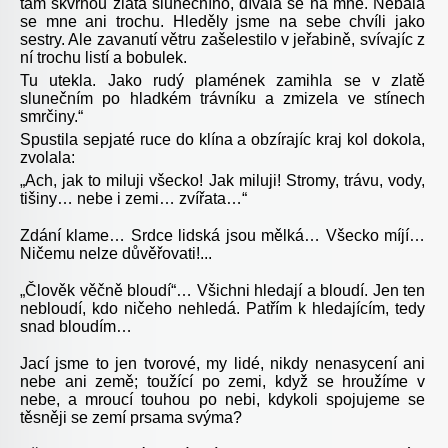
tam skvrnou zlata slunečního, dívala se na mne. Nebála
se mne ani trochu. Hleděly jsme na sebe chvíli jako
sestry. Ale zavanutí větru zašelestilo v jeřabině, svívajíc z
ní trochu listí a bobulek.
Tu utekla. Jako rudý plamének zamihla se v zlatě
slunečním po hladkém trávníku a zmizela ve stínech
smrčiny.“
Spustila sepjaté ruce do klína a obzírajíc kraj kol dokola,
zvolala:
„Ach, jak to miluji všecko! Jak miluji! Stromy, trávu, vody,
tišiny… nebe i zemi… zvířata…“
Zdání klame… Srdce lidská jsou mělká… Všecko míjí…
Ničemu nelze důvěřovati!...
„
Člověk věčně bloudí“… Všichni hledají a bloudí. Jen ten
nebloudí, kdo ničeho nehledá. Patřím k hledajícím, tedy
snad bloudím…
Jací jsme to jen tvorové, my lidé, nikdy nenasycení ani
nebe ani země; toužící po zemi, když se hroužíme v
nebe, a mroucí touhou po nebi, kdykoli spojujeme se
těsněji se zemí prsama svýma?