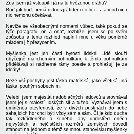
Zda jsem již vstoupil i já na tu hvězdnou dráhu?
Buď jak buď, nemám dnes již lidem co říci – a ani od nich
nic nemohu očekávat.
Nevíže se všeobecnými normami vůbec, také pokud se
týče paragrafu „on a ona“, rozhlížel jsem se po svém
způsobu a tento rozhled naplnil mne u věku poměrně
mladém již přesycením.
Myšlenka jest jen částí bytosti lidské! Lidé slouží
obyčejně malicherným pohnutkám; k těmto pohnutkám
přidělávají si nádherné rámy poesie a prohlašují je za
ideály!
Beze vší pochyby jest láska mateřská, jako všeliká jiná
láska, pouhým sobectvím.
Velebil jsem majestát nadoblačných ledovců a srovnával
jsem jej s malostí lidských sil a tužeb. Vyznával jsem s
umíněnou otevřeností, že v divých pustinách do nebe
sahajících hor chci býti vždy sám a sám. Či je kdo ducha
tak rozkřídleného a silného, aby uprostřed oněch
nejvyšších a nejčistších rozměrů zemských dovedl
stanouti na jednom a témž se mnou stanovisku myšlenky