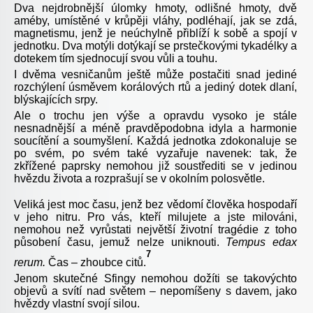
Dva nejdrobnější úlomky hmoty, odlišné hmoty, dvě
améby, umístěné v krůpěji vláhy, podléhají, jak se zdá,
magnetismu, jenž je neúchylně přiblíží k sobě a spojí v
jednotku. Dva motýli dotýkají se prstečkovými tykadélky a
dotekem tím sjednocují svou vůli a touhu.
I dvěma vesničanům ještě může postačiti snad jediné
rozchýlení úsměvem korálových rtů a jediný dotek dlaní,
blýskajících srpy.
Ale o trochu jen výše a opravdu vysoko je stále
nesnadnější a méně pravděpodobna idyla a harmonie
soucítění a soumyšlení. Každá jednotka zdokonaluje se
po svém, po svém také vyzařuje navenek: tak, že
zkřížené paprsky nemohou již soustřediti se v jedinou
hvězdu života a rozprašují se v okolním polosvětle.
Veliká jest moc času, jenž bez vědomí člověka hospodaří
v jeho nitru. Pro vás, kteří milujete a jste milováni,
nemohou než vyrůstati největší životní tragédie z toho
působení času, jemuž nelze uniknouti.
Tempus edax
7
rerum.
Čas
–
zhoubce citů.
Jenom skutečné Sfingy nemohou dožíti se takovýchto
objevů a svítí nad světem – nepomíšeny s davem, jako
hvězdy vlastní svojí silou.