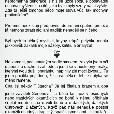
neproměnná dekorace, s níž se úzce spojuje posavadní
osnova myšlenek a citů, jako by to byly vzory na ní vyšité.
Zda tu ještě zmohou něco moje slova vůči tak mocným
protivníkům?
Pro mne neexistují předpovědi dobré ani špatné, protože
já nemohu ztratit nic, ani naději: nenaději se ničeho.
Byl bych to pěkný myslitel, kdyby krůpěj pelyňku mohla
jakkolivěk zakaliti moje názory, kritiku a analýzu!
Na kameni, pod smutným sedíc smrkem, zakryla jsem oči
dlaněmi a duchem zahleděla jsem se v husté ony mraky,
kterými tvou duši, bratránku, naplnily zlé moci života… Tu
jsem pocítila pojednou, že cosi měkce, lehce dotýká se
mého ramene.
Čítal jsi někdy Plútarcha? Já jej čítala s bratrem a oba
4
jsme záviděli Sertoriovi
tu bílou laň, jež v osudných
nebo tragických okamžicích od bohů k němu přibíhala
šeptat mu do ucha o vůli bohů a o dalekých, dalekých
Ostrovech Blažených. Když pak nás nenadále postihl
okamžik osudný a tragický, spatřili jsme sami – bílou laň.