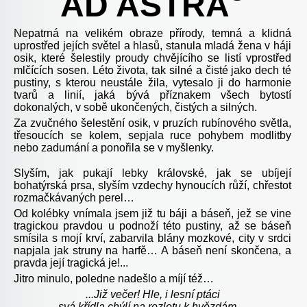
AD ASTRA
Nepatrná na velikém obraze přírody, temná a klidná
uprostřed jejích světel a hlasů, stanula mladá žena v háji
osik, které šelestily proudy chvějícího se listí vprostřed
mlčících sosen. Léto života, tak silné a čisté jako dech té
pustiny, s kterou neustále žila, vytesalo ji do harmonie
tvarů a linií, jaká bývá příznakem všech bytostí
dokonalých, v sobě ukončených, čistých a silných.
Za zvučného šelestění osik, v pruzích rubínového světla,
třesoucích se kolem, sepjala ruce pohybem modlitby
nebo zadumání a ponořila se v myšlenky.
Slyším, jak pukají lebky královské, jak se ubíjejí
bohatýrská prsa, slyším vzdechy hynoucích růží, chřestot
rozmačkávaných perel…
Od kolébky vnímala jsem již tu báji a báseň, jež se vine
tragickou pravdou u podnoží této pustiny, až se báseň
smísila s mojí krví, zabarvila blány mozkové, city v srdci
napjala jak struny na harfě… A báseň není skončena, a
pravda její tragická je!...
Jitro minulo, poledne nadešlo a míjí též…
...Již večer! Hle, i lesní ptáci
svá křídla chýlí na rozletu k hvězdám…