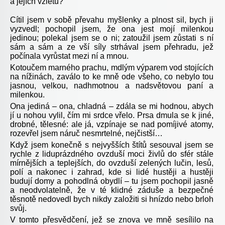
a jejích vzletů?
Cítil jsem v sobě převahu myšlenky a plnost sil, bych ji
vyzvedl; pochopil jsem, že ona jest mojí milenkou
jedinou; polekal jsem se o ni; zatoužil jsem zůstati s ní
sám a sám a ze vší síly strhával jsem přehradu, jež
počínala vyrůstat mezi ní a mnou.
Kotoučem marného prachu, mdlým výparem vod stojících
na nížinách, zaválo to ke mně ode všeho, co nebylo tou
jasnou, velkou, nadhmotnou a nadsvětovou paní a
milenkou.
Ona jediná – ona, chladná – zdála se mi hodnou, abych
jí u nohou vylil, čím mi srdce vřelo. Prsa dmula se k jiné,
drobné, tělesné: ale já, vzpínaje se nad pomíjivé atomy,
rozevřel jsem náruč nesmrtelné, nejčistší…
Když jsem konečně s nejvyšších štítů sesouval jsem se
rychle z liduprázdného ovzduší moci živlů do sfér stále
mírnějších a teplejších, do ovzduší zelených lučin, lesů,
polí a nakonec i zahrad, kde si lidé hustěji a hustěji
budují domy a pohodlná obydlí – tu jsem pochopil jasně
a neodvolatelně, že v té klidné záduše a bezpečné
těsnotě nedovedl bych nikdy založiti si hnízdo nebo brloh
svůj.
V tomto přesvědčení, jež se znova ve mně sesílilo na