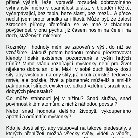
přísné výšině, ležel vpravdě rozsudek dobrovolného
vyhnanství mého v osamělost tuláka, v bloudění těžké,
vyčerpávající, bez tepla, beze slasti, bez mezí… A přece
necítil jsem proto smutku ani lítosti. Může být, že žalost
zkrocené přírody přeměnila se ve mně v chladnou
povýšenost, v onu pýchu, již časem nosím na čele i na
rtech, stažených mlčením.
Rozměry i hodnoty mění se zároveň s výší, do níž se
vznášíme. Jakouž potom hodnotu mohou představovat
klenoty lidské existence pozorované s výšin hrdých
trůnů? Mimo vládu rozbírající myšlenky není pro život
nijakého dobra ani cíle. Má-li v sobě duch lidský dosti
síly, aby vystoupil na ony štíty, již nikoli zemské, ledové a
mrtvé, ale božské, živé a plamenné: může-liž a smí-liž
pak domácí střípek existence, odkud vzlétnul, sraziti jej z
dobytých piedestalů?
Co může stáhnouti jej v nížinu? Snad služba, snad
povinnost k těm atomům, z nichž náhodou povstal?
Nebo snad hodnota delšího živobytí, vykoupeného
apathií a odúmrtím myšlenky?
Kdo je dosti silný, aby vstupoval na takové piedestaly, s
kterých přehlížeti možná všecky světy, viděti a věděti,