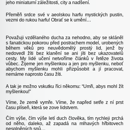
jeho miniaturní záležitosti, city a nadšení.
Přeměň srdce své v aeolskou harfu mystických pustin,
vezmi do rukou harfu! Obrať se k umění…
Považuji vzdělaného ducha za nehodno, aby se skláněl
s fanatickou pokorou před postrachem model, urobených
během věků pro neuvědomělý prostý lid, jenž by
nedovedl žíti bez klanění se ani jíti bez ukazovatelů
cesty.
My lidé učení netvoříme článků v řetěze života
vůbec. Žijeme jen myšlenkou a jen pro myšlenku, neboť
abychom myšlenku mohli přizpůsobit a jí pracovat,
nemáme naprosto času žíti.
A tak je možno vskutku říci někomu: “Umři, abys mohl žít
myšlenkou!”
Víme, že země vymře. Víme, že napřed setře z ní prst
času plíseň, která se zove lidstvem.
Čím výše, čím výše letí duch člověka, tím rychleji prchá
od něho, daleko, až zapadá na mlhavých hřbitovech
nesplněných snů…