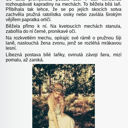
rozhoupávati kapradiny na mechách. To běžela bílá laň.
Přibíhala tak lehce, že se po jejích skocích sotva
zachvěla pružná ratolístka osiky nebo zavlála širokým
vějířem papratka orličí.
Běžela přímo k ní. Na kvetoucích mechách stanula,
zabořila do ní černé, pronikavé oči.
Na rozkvetlém mechu, opírajíc své rámě o pružnou šíji
laně, naslouchá žena zvonu, jenž se rozléhá mrákavou
lesní.
Líbezná postava bílé laňky, ovinutá závoji šera, mizí
pomalu, až zaniká.