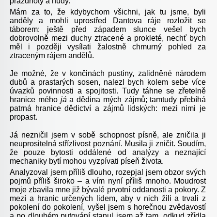
prázdnoty a nudy.
Mám za to, že kdybychom všichni, jak tu jsme, byli
anděly a mohli uprostřed
Dantova
ráje rozložit se
táborem: ještě před západem slunce vešel bych
dobrovolně mezi duchy ztracené a prokleté, nechť bych
měl i později vysílati žalostně chmurný pohled za
ztraceným rájem andělů.
Je možné, že v končinách pustiny, zalidněné národem
dubů a prastarých sosen, nalezl bych kolem sebe více
úvazků povinnosti a spojitosti. Tudy táhne se zřetelně
hranice mého
já
a dědina mých zájmů; tamtudy přebíhá
patrná hranice dědictví a zájmů lidských: mezi nimi je
propast.
Já nezničil jsem v sobě schopnost písně, ale zničila ji
neuprositelná střízlivost poznání. Musila ji zničit. Soudím,
že pouze bytosti oddálené od analýzy a neznající
mechaniky bytí mohou vyzpívati píseň života.
Analyzoval jsem příliš dlouho, rozepjal jsem obzor svých
pojmů příliš široko – a vím nyní příliš mnoho. Moudrost
moje zbavila mne již bývalé prvotní oddanosti a pokory. Z
mezí a hranic určených lidem, aby v nich žili a trvali z
pokolení do pokolení, vyšel jsem s horečnou zvědavostí
a po dlouhém putování stanul jsem až tam, odkud zřídla