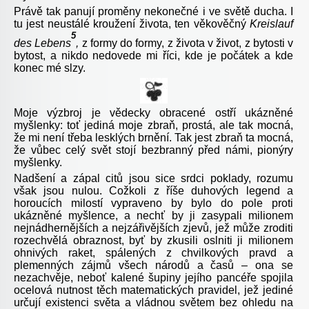
Právě tak panují proměny nekonečné i ve světě ducha. I
tu jest neustálé kroužení života, ten věkověčný
Kreislauf
5
des Lebens
,
z formy do formy, z života v život, z bytosti v
bytost, a nikdo nedovede mi říci, kde je počátek a kde
konec mé slzy.
Moje výzbroj je vědecky obracené ostří ukázněné
myšlenky: toť jediná moje zbraň, prostá, ale tak mocná,
že mi není třeba lesklých brnění. Tak jest zbraň ta mocná,
že vůbec celý svět stojí bezbranný před námi, pionýry
myšlenky.
Nadšení a zápal citů jsou sice srdci poklady, rozumu
však jsou nulou. Cožkoli z říše duhových legend a
horoucích milostí vypraveno by bylo do pole proti
ukázněné myšlence, a nechť by ji zasypali milionem
nejnádhernějších a nejzářivějších zjevů, jež může zroditi
rozechvělá obraznost, byť by zkusili oslniti ji milionem
ohnivých raket, spálených z chvilkových pravd a
plemenných zájmů všech národů a časů – ona se
nezachvěje, neboť kalené šupiny jejího pancéře spojila
ocelová nutnost těch matematických pravidel, jež jediné
určují existenci světa a vládnou světem bez ohledu na