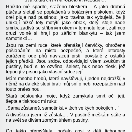
Hnízdo mé spadlo, sraženo bleskem… A jako drobná
ptáčata sletují se poplašená s bojácným pískotem, když
orel pluje nad pustinou; jako travina tak vybujelá, že jí
unikají nízké lety motýlí; jako oblak, který, stoje nade
smrky, zadívá se stříbrným okem v temnotu lesní, zatímco
druzi volně si hrají po zářícím blankytu – tak jsem
samotinká…
Jsou na zemi ruce, které přenášejí červíčky, ohrožené
pošlapáním, na místo bezpečné, a které letorosty
zurážené ode pňů navracejí prsti, povstalé z ostatků
jejich předků. Jsou srdce, odpovídající všem zvukům té
pustiny, buď si to ozvěna, šelest, huk nebo třesk, jež
tepou jí v prsou jako vlastní srdce její.
Mám mnoho hrobů, které navštěvuji, i jeden nejdražší, v
němž na daleké stepi bratr můj sní o nebi rozepjatém nad
touto pralesinou.
Stará pěstounka moje, když zamykala smrt oči její,
šeptala tisknouc mi ruku:
„
Sama zůstaneš, samotinká v těch velkých pokojích…“
A divoškou jsem již zůstala… V pustině meškám stále a
na svět se dívám zorným úhlem pustiny.
Co takto přemýšlela, počalo cosi v dáli tichounce