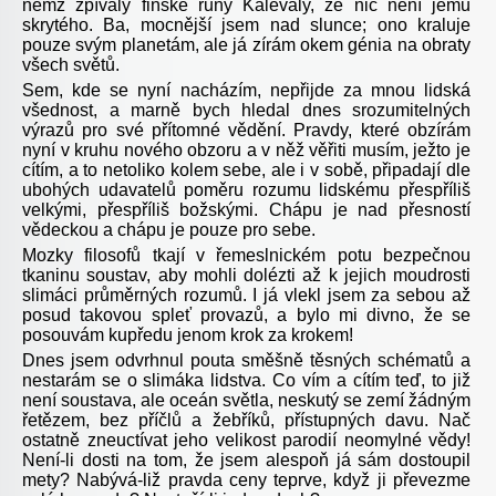
němž zpívaly finské runy Kalevaly, že nic není jemu
skrytého. Ba, mocnější jsem nad slunce; ono kraluje
pouze svým planetám, ale já zírám okem génia na obraty
všech světů.
Sem, kde se nyní nacházím, nepřijde za mnou lidská
všednost, a marně bych hledal dnes srozumitelných
výrazů pro své přítomné vědění. Pravdy, které obzírám
nyní v kruhu nového obzoru a v něž věřiti musím, ježto je
cítím, a to netoliko kolem sebe, ale i v sobě, připadají dle
ubohých udavatelů poměru rozumu lidskému přespříliš
velkými, přespříliš božskými. Chápu je nad přesností
vědeckou a chápu je pouze pro sebe.
Mozky filosofů tkají v řemeslnickém potu bezpečnou
tkaninu soustav, aby mohli dolézti až k jejich moudrosti
slimáci průměrných rozumů. I já vlekl jsem za sebou až
posud takovou spleť provazů, a bylo mi divno, že se
posouvám kupředu jenom krok za krokem!
Dnes jsem odvrhnul pouta směšně těsných schématů a
nestarám se o slimáka lidstva. Co vím a cítím teď, to již
není soustava, ale oceán světla, neskutý se zemí žádným
řetězem, bez příčlů a žebříků, přístupných davu. Nač
ostatně zneuctívat jeho velikost parodií neomylné vědy!
Není-li dosti na tom, že jsem alespoň já sám dostoupil
mety? Nabývá-liž pravda ceny teprve, když ji převezme