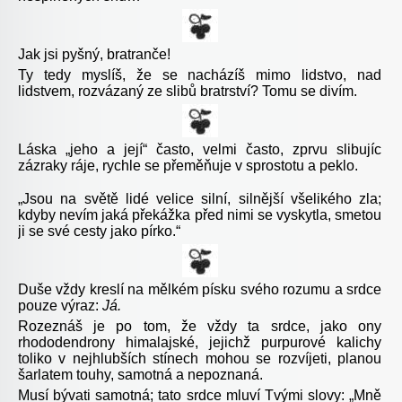
Jak jsi pyšný, bratranče!
Ty tedy myslíš, že se nacházíš mimo lidstvo, nad
lidstvem, rozvázaný ze slibů bratrství? Tomu se divím.
Láska „jeho a její“ často, velmi často, zprvu slibujíc
zázraky ráje, rychle se přeměňuje v sprostotu a peklo.
„
Jsou na světě lidé velice silní, silnější všelikého zla;
kdyby nevím jaká překážka před nimi se vyskytla, smetou
ji se své cesty jako pírko.“
Duše vždy kreslí na mělkém písku svého rozumu a srdce
pouze výraz:
Já.
Rozeznáš je po tom, že vždy ta srdce, jako ony
rhododendrony himalajské, jejichž purpurové kalichy
toliko v nejhlubších stínech mohou se rozvíjeti, planou
šarlatem touhy, samotná a nepoznaná.
Musí bývati samotná; tato srdce mluví Tvými slovy: „Mně