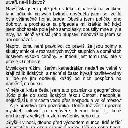
utváří, ne-li lidstvo?
Navštívila jsem pole jeho vděku a nalezši na velikém
lánu několik mizivých bylinek dověděla jsem se, že to
byla výjimečně hojná úroda. Obešla jsem políčko jeho
dobroty, a procházka ta připadala mi krátká; leč když
jsem obcházela pole jeho samolásky, opustily mne síly, a
nivy, na nichž vzrůstá jeho hlupství, neodvážila jsem se
ani obcházet…
Naproti tomu není pravdivo, co pravíš, že jsou pojmy a
skutky ethické v rozmanitých svých stupních a obměnách
lidstvem vysoko ceněny. V theorii jest tomu tak, ale v
praxi? Ó nebesa!
Mystickým růžím i šerým kathedrálám nedaří se valně v
kraji zálib lidských, a nechť si často bývají navštěvovány
a lidé se jim obdivují, každý od nich pospíchá na
náměstí, na bursu.
V nějaké knize četla jsem tuto poznámku geografickou:
„Kdo pluje do srdcí lidských řekou Ctnosti, nedopluje;
nejjistější k nim cesta vede přes hospodu a velké město.“
– A je pravdivá tato poznámka. Dobře též věc tu poznal
myslitel, mluvící o nedůvěře, kterou budí ti, kdož
přicházejí z velkých rozloh myšlenky nebo citu.
„
Slyší-li v noci, dlouho před východem slunce, lidé ležící
v postelích za okny osamělé kroky, táží se sebe hned: