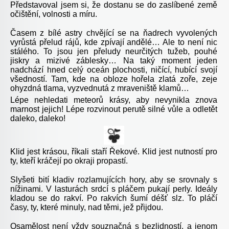
Představoval jsem si, že dostanu se do zaslíbené země
očištění, volnosti a míru.
Časem z bílé astry chvějící se na ňadrech vyvolených
vyrůstá přelud rájů, kde zpívají andělé… Ale to není nic
stálého. To jsou jen přeludy neurčitých tužeb, pouhé
jiskry a mizivé záblesky… Na taký moment jeden
nadchází hned celý oceán plochosti, ničící, hubící svojí
všedností. Tam, kde na obloze hořela zlatá zoře, zeje
ohyzdná tlama, vyzvednutá z mraveniště klamů…
Lépe nehledati meteorů krásy, aby nevynikla znova
marnost jejich! Lépe rozvinout perutě silné vůle a odletět
daleko, daleko!
Klid jest krásou, říkali staří Řekové. Klid jest nutností pro
ty, kteří kráčejí po okraji propastí.
Slyšeti bití kladiv rozlamujících hory, aby se srovnaly s
nížinami. V lasturách srdcí s pláčem pukají perly. Ideály
kladou se do rakví. Po rakvích šumí déšť slz. To pláčí
časy, ty, které minuly, nad těmi, jež přijdou.
Osamělost není vždy souznačná s bezlidností, a jenom