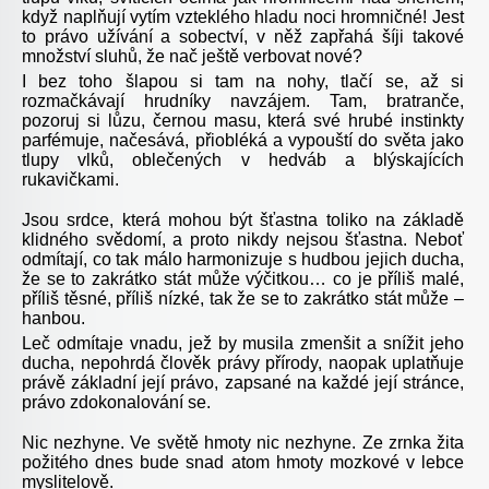
když naplňují vytím vzteklého hladu noci hromničné! Jest
to právo užívání a sobectví, v něž zapřahá šíji takové
množství sluhů, že nač ještě verbovat nové?
I bez toho šlapou si tam na nohy, tlačí se, až si
rozmačkávají hrudníky navzájem. Tam, bratranče,
pozoruj si lůzu, černou masu, která své hrubé instinkty
parfémuje, načesává, přiobléká a vypouští do světa jako
tlupy vlků, oblečených v hedváb a blýskajících
rukavičkami.
Jsou srdce, která mohou být šťastna toliko na základě
klidného svědomí, a proto nikdy nejsou šťastna. Neboť
odmítají, co tak málo harmonizuje s hudbou jejich ducha,
že se to zakrátko stát může výčitkou… co je příliš malé,
příliš těsné, příliš nízké, tak že se to zakrátko stát může –
hanbou.
Leč odmítaje vnadu, jež by musila zmenšit a snížit jeho
ducha, nepohrdá člověk právy přírody, naopak uplatňuje
právě základní její právo, zapsané na každé její stránce,
právo zdokonalování se.
Nic nezhyne. Ve světě hmoty nic nezhyne. Ze zrnka žita
požitého dnes bude snad atom hmoty mozkové v lebce
myslitelově.