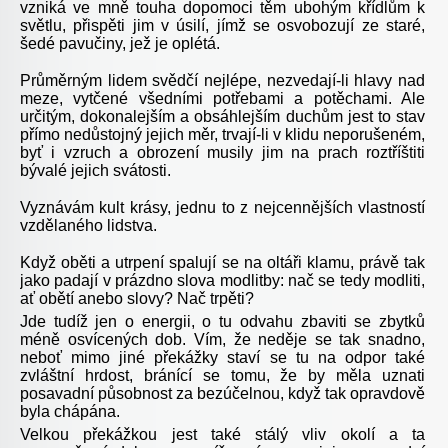
vzniká ve mně touha dopomoci těm ubohým křídlům k
světlu, přispěti jim v úsilí, jímž se osvobozují ze staré,
šedé pavučiny, jež je oplétá.
Průměrným lidem svědčí nejlépe, nezvedají-li hlavy nad
meze, vytčené všedními potřebami a potěchami. Ale
určitým, dokonalejším a obsáhlejším duchům jest to stav
přímo nedůstojný jejich měr, trvají-li v klidu neporušeném,
byť i vzruch a obrození musily jim na prach roztříštiti
bývalé jejich svátosti.
Vyznávám kult krásy, jednu to z nejcennějších vlastností
vzdělaného lidstva.
Když oběti a utrpení spalují se na oltáři klamu, právě tak
jako padají v prázdno slova modlitby: nač se tedy modliti,
ať obětí anebo slovy? Nač trpěti?
Jde tudíž jen o energii, o tu odvahu zbaviti se zbytků
méně osvícených dob. Vím, že neděje se tak snadno,
neboť mimo jiné překážky staví se tu na odpor také
zvláštní hrdost, bránící se tomu, že by měla uznati
posavadní působnost za bezúčelnou, když tak opravdově
byla chápána.
Velkou překážkou jest také stálý vliv okolí a ta