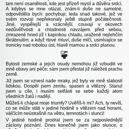
tam není osamělosti, kde jest přízeň myslí a důvěra srdcí.
A kdybys se mne otázal, znám-li duše ne samotné,
odpověděla bych: pochybuji; leda snad takové, jež ve
svém rozvoji nepřekonaly ještě stupně počátečnosti.
Jiné, vyspělejší a vzácnější, couvají v okovech
nedůvěřivosti a chladnosti navzájem před sebou,
zmrazené hned již i kapinkou chladu, uražené nejlehčím
škrábnutím; a když rtové mluví, duše mlčí, usmívajíce se
ironicky nad robotou úst, hlavě marnou a srdci planou.
Bytosti zemské a jejich osudy nemohou již vzbuditi ve
mně obavy ani péče; sám jsem přestal již náležeti prachu
země.
Již jsem se vznesl nade mraky, jež byly ve mně slabostí
lidskou. Dospěl jsem zenitu, spasen a vítězný. Stanul
jsem u cíle, i musím setřásti se sebe každý atom
všedních žalů i nadějí.
Můžeš-li chápat moje triumfy? Uvěříš-li mi? Ach, ty nevíš,
co se může státi v jediné hodině s vítězem nad horami,
válčícím neústrašně na větru, temnotách i slunci!
V jediné hodině prodral jsem se za nejposlednější
záclony poznání. Dnes konečně jsem jako slunce, o