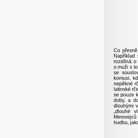
Co přesn
Například 
rozdílná: o
o muži s to
se souslo
komusi, kd
nepěkné rč
latinské rč
se pouze k
doby, a do
dlouhými v
„dlouhé v
Merovejců 
hudbu, jako