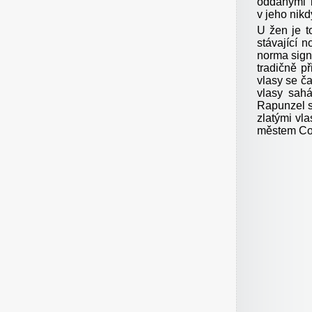
oddanými
v jeho nikd
U žen je t
stávající n
norma signa
tradičně p
vlasy se č
vlasy sah
Rapunzel s
zlatými vl
městem Cov