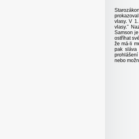
Starozákon
prokazoval
vlasy. V 1
vlasy
."
Naz
Samson je j
ostříhat sv
že má-li m
pak sláva 
prohlášení
nebo možná