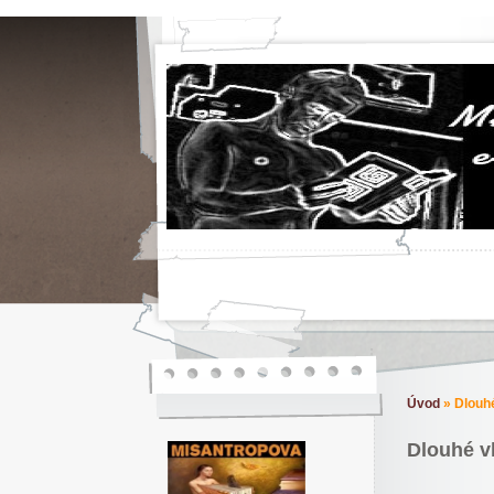
Úvod
»
Dlouhé
Dlouhé v