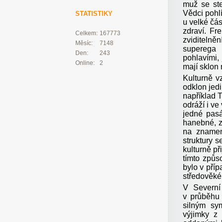
muž se ste
Vědci pohl
STATISTIKY
u velké čá
zdraví. Fr
Celkem:
167773
zviditeln
Měsíc:
7148
superega 
Den:
243
pohlavími,
Online:
2
mají sklon 
Kulturně v
odklon jedi
například 
odráží i ve
jedné pas
hanebné, z
na znamen
struktury 
kulturně př
tímto způs
bylo v pří
středověk
V Severní
v průběhu 
silným sy
výjimky z