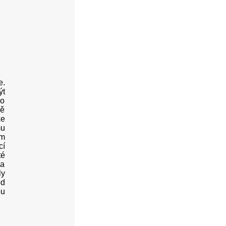
e.
ýt
co
ně
ke
mu
em
cí
té
la
ly
od
ou