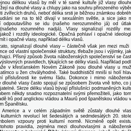
jnou délkou vlasů by měl v té samé kultuře již vlasy dlouh
ížejí na dlouhé vlasy a chlupy jako na souhru přirozeného výbě
sti zvířecích druhů, neboť délka srsti je běžnou známkou dobré
eudiáni se na to též dívají v sexuálním světle, a sice jako 
ění odpoutavšího se idu (našeho nerozumného já) od útla
(našeho rozumného nadjá). Vlasy signalizují rozdíly me
 jakož i rozdíly ideologické. Opačná pohlaví i opačné ideolog
mít i opačné vlasy, například délku vlasů.
zato, signalizují dlouhé vlasy – částečně však jen mezi muži
nce od vlastní společenské struktury, třebaže jsou i výjimky, ja
Thajci. Přísný způsob života náboženských společenství se čas
 výslovných pravidlech, týkajících se délky vlasů. Například pod
áže v křesťanském Novém Zákoně jsou dlouhé vlasy u mu
atímco u žen chvályhodné. Také buddhističtí mniši si holí hla
í příslušnosti ke svému řádu. Dokonce i mimo nábožens
se dlouhé vlasy často spojují se způsobem života vně toho, co 
ijatelné. Skrze délku vlasů bývají příslušníci podmaněných kult
obem někdy snadno rozpoznatelní svými přemožiteli, jako to
padě Irů pod anglickou vládou a Maurů pod španělskou vládou 
ém Španělsku.
 Americe a v celém západním světě zůstaly dlouhé vla
kulturních revolucí let šedesátých a sedmdesátých 20. stole
mbolem vzpoury proti kulturní normě. Nicméně opět existu
 tohoto pravidla, zejména mezi dlouhovlasými a nábožens