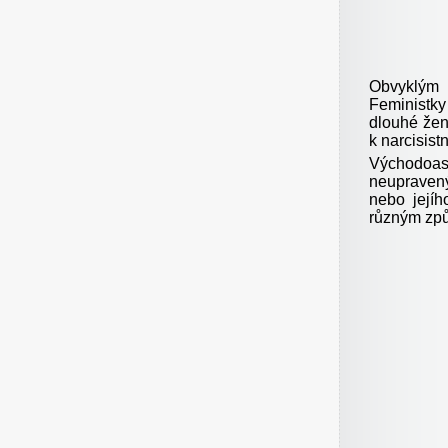
Obvyklým 
Feministky
dlouhé žen
k narcisist
Východoas
neupraven
nebo jejíh
různým způ