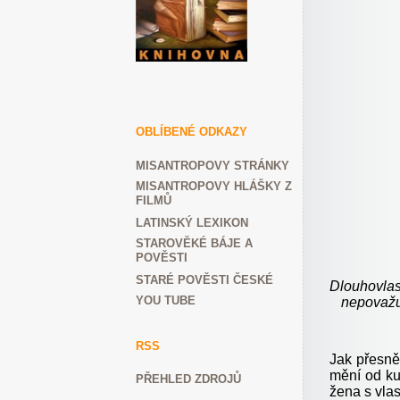
OBLÍBENÉ ODKAZY
MISANTROPOVY STRÁNKY
MISANTROPOVY HLÁŠKY Z
FILMŮ
LATINSKÝ LEXIKON
STAROVĚKÉ BÁJE A
POVĚSTI
STARÉ POVĚSTI ČESKÉ
Dlouhovlas
YOU TUBE
nepovažu
RSS
Jak přesně
mění od kul
PŘEHLED ZDROJŮ
žena s vlas