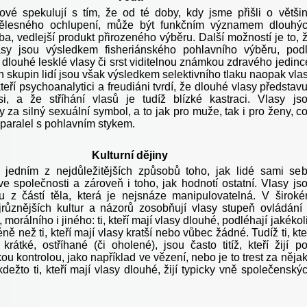
ové spekulují s tím, že od té doby, kdy jsme přišli o větši
 tělesného ochlupení, může být funkčním významem dlouhý
a, vedlejší produkt přirozeného výběru. Další možností je to, 
asy jsou výsledkem fisheriánského pohlavního výběru, pod
dlouhé lesklé vlasy či srst viditelnou známkou zdravého jedinc
 skupin lidí jsou však výsledkem selektivního tlaku naopak vla
teří psychoanalytici a freudiáni tvrdí, že dlouhé vlasy představu
i, a že stříhání vlasů je tudíž blízké kastraci. Vlasy js
za silný sexuální symbol, a to jak pro muže, tak i pro ženy, c
aralel s pohlavním stykem.
Kulturní dějiny
 jedním z nejdůležitějších způsobů toho, jak lidé sami se
ve společnosti a zároveň i toho, jak hodnotí ostatní. Vlasy js
ou z částí těla, která je nejsnáze manipulovatelná. V širok
jrůznějších kultur a názorů zosobňují vlasy stupeň ovládání
 morálního i jiného: ti, kteří mají vlasy dlouhé, podléhají jakékol
ně než ti, kteří mají vlasy kratší nebo vůbec žádné. Tudíž ti, kte
krátké, ostříhané (či oholené), jsou často titíž, kteří žijí p
u kontrolou, jako například ve vězení, nebo je to trest za něja
kdežto ti, kteří mají vlasy dlouhé, žijí typicky vně společenský