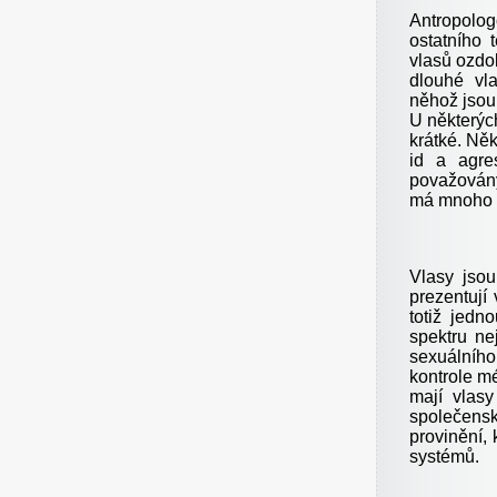
Antropolog
ostatního
vlasů ozdob
dlouhé vl
něhož jsou 
U některých
krátké. Něk
id a agres
považovány 
má mnoho p
Vlasy jsou
prezentují 
totiž jedn
spektru ne
sexuálního,
kontrole mé
mají vlasy 
společensko
provinění, 
systémů.