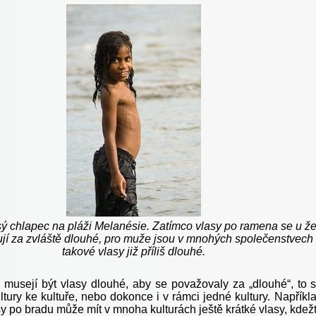
ý chlapec na pláži Melanésie. Zatímco vlasy po ramena se u ž
jí za zvláště dlouhé, pro muže jsou v mnohých společenstvech
takové vlasy již příliš dlouhé.
 musejí být vlasy dlouhé, aby se považovaly za „dlouhé“, to 
tury ke kultuře, nebo dokonce i v rámci jedné kultury. Napříkl
y po bradu může mít v mnoha kulturách ještě krátké vlasy, kdež