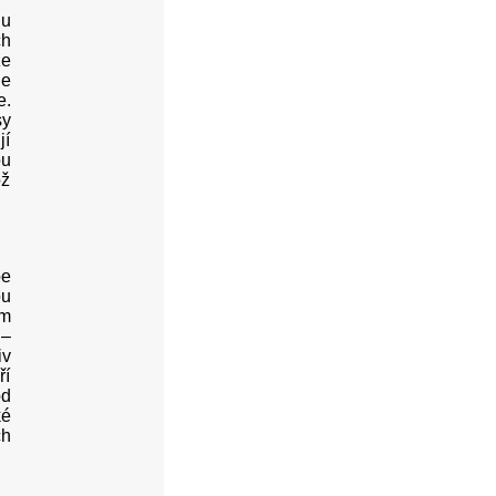
nu
ch
že
le
e.
sy
jí
ou
ož
be
ou
ém
 –
iv
ří
od
ké
ch