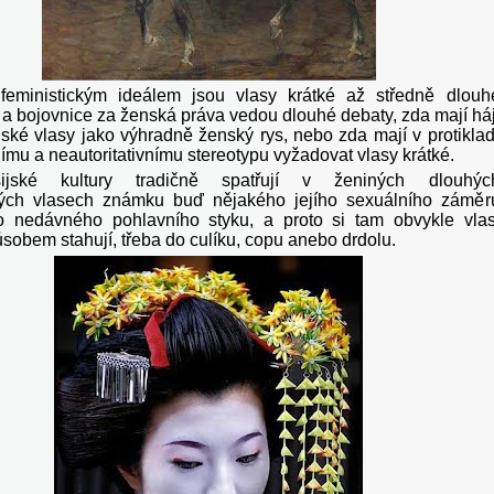
feministickým ideálem jsou vlasy krátké až středně dlouh
 a bojovnice za ženská práva vedou dlouhé debaty, zda mají háj
ské vlasy jako výhradně ženský rys, nebo zda mají v protikla
nímu a neautoritativnímu stereotypu vyžadovat vlasy krátké.
ijské kultury tradičně spatřují v ženiných dlouhýc
ých vlasech známku buď nějakého jejího sexuálního záměr
o nedávného pohlavního styku, a proto si tam obvykle vla
sobem stahují, třeba do culíku, copu anebo drdolu.