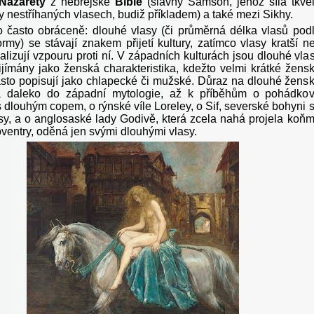
Nazarety
z hebrejské
Bible
(slavný Samson, jehož síla tkvě
y nestříhaných vlasech, budiž příkladem) a také mezi Sikhy.
o často obráceně: dlouhé vlasy (či průměrná délka vlasů pod
ormy) se stávají znakem přijetí kultury, zatímco vlasy kratší n
lizují vzpouru proti ní. V západních kulturách jsou dlouhé vla
řijímány jako ženská charakteristika, kdežto velmi krátké žens
asto popisují jako chlapecké či mužské. Důraz na dlouhé žens
á daleko do západní mytologie, až k příběhům o pohádko
 dlouhým copem, o rýnské víle Loreley, o Sif, severské bohyni 
asy, a o anglosaské lady Godivě, která zcela nahá projela koň
entry, oděná jen svými dlouhými vlasy.