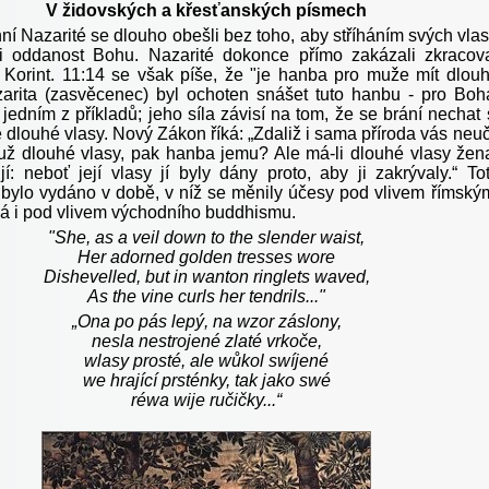
V židovských a křesťanských písmech
ní Nazarité se dlouho obešli bez toho, aby stříháním svých vla
i oddanost Bohu. Nazarité dokonce přímo zakázali zkracov
. Korint. 11:14 se však píše, že "je hanba pro muže mít dlou
arita
(zasvěcenec) byl ochoten snášet tuto hanbu - pro Boh
edním z příkladů; jeho síla závisí na tom, že se brání nechat 
é dlouhé vlasy. Nový Zákon říká: „Zdaliž i sama příroda vás neuč
už dlouhé vlasy, pak hanba jemu? Ale má-li dlouhé vlasy žen
jí: neboť její vlasy jí byly dány proto, aby ji zakrývaly.“ To
 bylo vydáno v době, v níž se měnily účesy pod vlivem římský
 i pod vlivem východního buddhismu.
"She, as a veil down to the slender waist,
Her adorned golden tresses wore
Dishevelled, but in wanton ringlets waved,
As the vine curls her tendrils..."
„Ona po pás lepý, na wzor záslony,
nesla nestrojené zlaté vrkoče,
wlasy prosté, ale wůkol swíjené
we hrající prsténky, tak jako swé
réwa wije ručičky...“