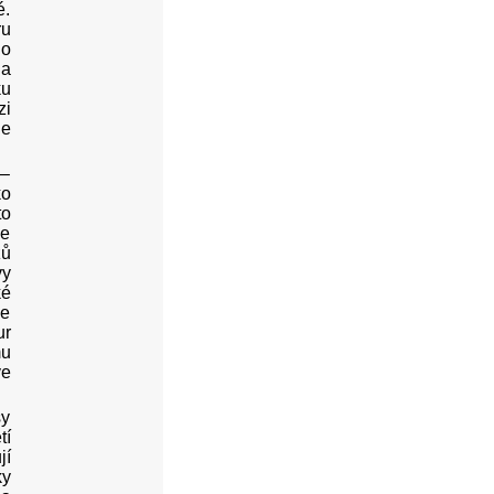
é.
ru
ho
na
ku
zi
ie
 –
ko
to
le
žů
vy
ké
je
ur
mu
ve
sy
tí
jí
ky