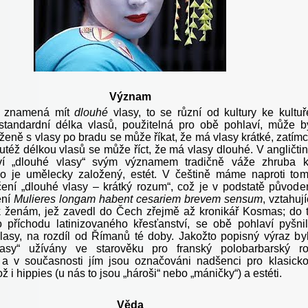
Význam
ě znamená mít
dlouhé
vlasy, to se různí od kultury ke kultuř
standardní délka vlasů, použitelná pro obě pohlaví, může b
 ženě s vlasy po bradu se může říkat, že má vlasy krátké, zatím
utéž délkou vlasů se může říct, že má vlasy dlouhé. V angličti
ví „dlouhé vlasy“ svým významem tradičně váže zhruba 
o je umělecky založený, estét. V češtině máme naproti to
ení „dlouhé vlasy – krátký rozum“, což je v podstatě původ
ení
Mulieres longam habent cesariem brevem sensum
, vztahují
 ženám, jež zavedl do Čech zřejmě až kronikář Kosmas; do 
 příchodu latinizovaného křesťanství, se obě pohlaví pyšni
lasy, na rozdíl od Římanů té doby. Jakožto popisný výraz by
lasy“ užívány ve starověku pro franský polobarbarský r
a v současnosti jím jsou označováni nadšenci pro klasick
ž i hippies (u nás to jsou „hároši“ nebo „máničky“) a estéti.
Věda