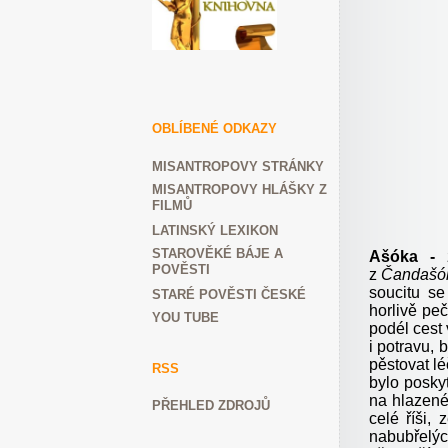
OBLÍBENÉ ODKAZY
MISANTROPOVY STRÁNKY
MISANTROPOVY HLÁŠKY Z
FILMŮ
LATINSKÝ LEXIKON
STAROVĚKÉ BÁJE A
Ašóka -
z
POVĚSTI
z
Čandašó
soucitu se
STARÉ POVĚSTI ČESKÉ
horlivě pe
YOU TUBE
podél cest
i potravu,
pěstovat lé
RSS
bylo posky
na hlazené
PŘEHLED ZDROJŮ
celé říši,
nabubřelýc