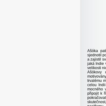
Ašóka pat
sjednotil 
a zajistil 
jaká Indie 
velikosti n
Ašókovy u
motivovány
trvalému m
celou Indi
mocného vl
připojit k 
pokračovat
skutečnos