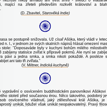
- nezrušil nikdy armádu ani trest smrti - svědčí o vladařs
ti, mající na zřeteli především rozkvět království a bla
.
(
D. Zbavitel,
Starověká Indie
)
asa se postupně snižovala. Už císař Ašóka, který vládl v lete
ed n. l., v jednom ze svých skalních nápisů hlásal omezení ma
 stole: "Doposaváde byly v kuchyni bohům milého milostivé
 zabíjeny statisíce zvířat k přípravě pokrmů. Ale nyní se zabíje
dva pávi a jedna srnka, a srnka nikoli pokaždé. A posléze 
jet ani tato tři zvířata."
(
V. Miltner,
Indická kuchyně
)
 vyprávění o osvíceném buddhistickém panovníkovi Ašókovi
řetího století před současnou érou. Něco takového, podobný je
sob osvíceného vládnutí, jaký ztělesňoval král Ašóka, je
prostý unikát, lidužel však unikát neopakovatelný. Pravý filos