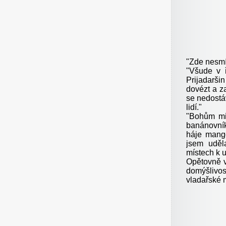
"Zde nesmí 
"Všude v ř
Prijadarši
dovézt a z
se nedostáv
lidí."
"Bohům mil
banánovník
háje mang
jsem uděl
místech k už
Opětovně v
domýšlivos
vladařské m