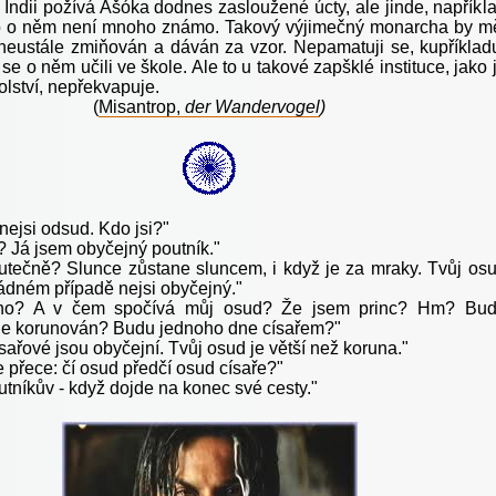
 Indii požívá Ašóka dodnes zasloužené úcty, ale jinde, napříkl
o o něm není mnoho známo. Takový výjimečný monarcha by m
 neustále zmiňován a dáván za vzor. Nepamatuji se, kupříklad
e o něm učili ve škole. Ale to u takové zapšklé instituce, jako 
lství, nepřekvapuje.
(
Misantrop,
der Wandervogel
)
nejsi odsud. Kdo jsi?"
? Já jsem obyčejný poutník."
utečně? Slunce zůstane sluncem, i když je za mraky. Tvůj os
žádném případě nejsi obyčejný."
no? A v čem spočívá můj osud? Že jsem princ? Hm? Bu
e korunován? Budu jednoho dne císařem?"
ísařové jsou obyčejní. Tvůj osud je větší než koruna."
 přece: čí osud předčí osud císaře?"
tníkův - když dojde na konec své cesty."