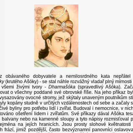
 obávaného dobyvatele a nemilosrdného kata nepřátel
ky
(krutého Ašóky) - se stal náhle rozvážný vladař plný mírnosti
 všemi živými tvory -
Dharmašóka
(spravedlivý Ašóka). Zač
čovat o všechny poddané své obrovské říše. Na jeho příkaz by
 vysazovány ovocné stromy, jež skýtaly unaveným poutníkům st
 byly kopány studně v určitých vzdálenostech od sebe a začaly 
čivé byliny pro potřebu lidí i zvířat. Budoval i nemocnice, v nic
továno ošetření lidem i zvířatům. Své příkazy dával Ašóka tes
 balvany nebo na kamenné sloupy a tyto nápisy rozmisťoval 
 zejména na jejích hranicích. Jsou prosty slohové květnatosti
h frází, jimiž pozdější, často bezvýznamní panovníci oslavova