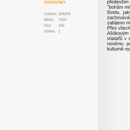
především 
STATISTIKY
"bohům mil
životu, j
Celkem:
168259
zachovává
Měsíc:
7329
zabíjeno m
Den:
336
Přes všech
Online:
2
Ašókovým 
vladařů v 
novému po
kulturně v