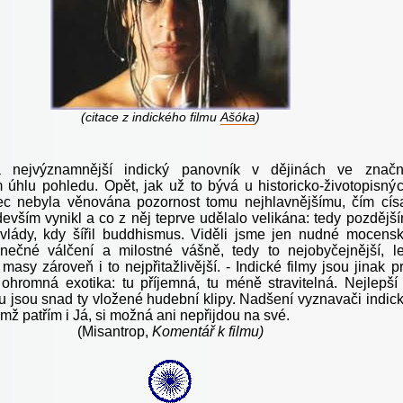
(citace z indického filmu
Ašóka
)
a nejvýznamnější indický panovník v dějinách ve znač
 úhlu pohledu. Opět, jak už to bývá u historicko-životopisný
ec nebyla věnována pozornost tomu nejhlavnějšímu, čím cís
evším vynikl a co z něj teprve udělalo velikána: tedy pozdějš
vlády, kdy šířil buddhismus. Viděli jsme jen nudné mocens
nečné válčení a milostné vášně, tedy to nejobyčejnější, l
 masy zároveň i to nejpřitažlivější. - Indické filmy jsou jinak p
hromná exotika: tu příjemná, tu méně stravitelná. Nejlepší
mu jsou snad ty vložené hudební klipy. Nadšení vyznavači indic
nimž patřím i Já, si možná ani nepřijdou na své.
(Misantrop,
Komentář k filmu)