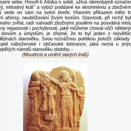
sami sebe. Hovoří-li Ašóka o sobě, užívá stereotypně označe
ý, milostivý král" a vybízí poddané ke skromnému a zbožné
aký vede on sám na svém dvoře. Hlavním příkazem mělo b
ní
ahinsy
, neubližování živým tvorům. Slavnosti, při nichž by
noho zvířat, radí nahradit zbožnými poutěmi na posvátná míst
ny nejasnosti i pochybnosti, jaké můžeme chovat vůči někter
slovům a úmyslům, je zřejmé, že to byl jeden z největší
dějinách starověku. Svou rozvážnou politikou položil základy
jetí náboženské i občanské tolerance, jaká nemá u jiný
yspělých národů starověku obdoby. -
(
Moudrost a umění starých Indů
)