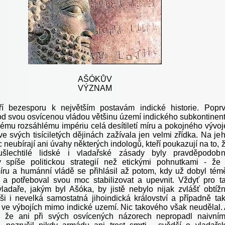
AŠÓKŮV
VÝZNAM
ří bezesporu k největším postavám indické historie. Popr
pod svou osvícenou vládou většinu území indického subkontinen
svému rozsáhlému impériu celá desítiletí míru a pokojného vývoj
ve svých tisíciletých dějinách zažívala jen velmi zřídka. Na je
ic neubírají ani úvahy některých indologů, kteří poukazují na to, 
šlechtilé lidské i vladařské zásady byly pravděpodob
 spíše politickou strategií než etickými pohnutkami - že
íru a humánní vládě se přihlásil až potom, kdy už dobyl tém
i a potřeboval svou moc stabilizovat a upevnit. Vždyť pro t
adaře, jakým byl Ašóka, by jistě nebylo nijak zvlášť obtíž
říši i nevelká samostatná jihoindická království a případně ta
 ve výbojích mimo indické uzemí. Nic takového však neudělal.
t, že ani při svých osvícených názorech nepropadl naivní