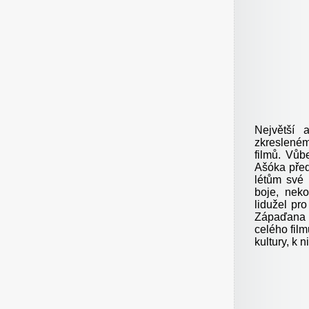
Největší 
zkresleném
filmů. Vůb
Ašóka před
létům své 
boje, neko
lidužel pro
Zápaďana o
celého fil
kultury, k 