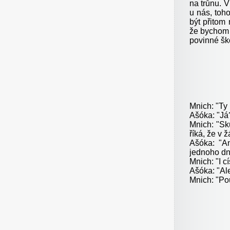
na trůnu. V
u nás, toh
být přitom
že bychom s
povinné ško
Mnich: "Ty 
Ašóka: "Já
Mnich: "Sk
říká, že v 
Ašóka: "A
jednoho dn
Mnich: "I c
Ašóka: "Ale
Mnich: "Pou