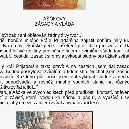
AŠÓKOVY
ZÁSADY A VLÁDA
být zabit ani obětován žádný živý tvor..."
íši bohům milého krále Prijadaršina zajistil bohům milý kr
n dva druhy lékařské péče - ošetření pro lidi a pro zvířata. D
asadit léčivé rostliny prospěšné lidem i zvířatům všude tam, k
ají. U cest dal zasadit stromy a vykopat studny pro užitek zvířat
ý král Prijadaršin takto praví: A na cestách jsem dal zasad
y. Budou poskytovat zvířatům a lidem stín. Nechal jsem zasad
ovníků. Každého půl króše jsem dal vykopat studně a nech
at odpočívadla a rovněž mnoho vodních stanic na různý
itku zvířat a lidí..."
aruje Ašóka ve svých ediktech před prudkostí, krutostí, hněve
tí a závistí, které "vedou ke hříchu a pádu", a využívá i s
oci, aby omezil zabíjení zvířat a vypalování lesů.