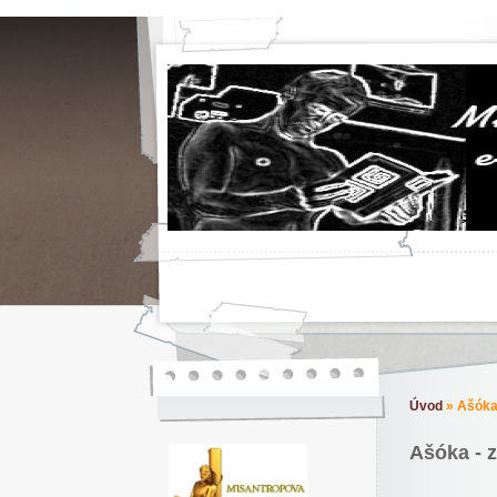
Úvod
»
Ašóka 
Ašóka - z