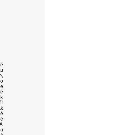
vé
tu
e,
ho
že
ně
 k
ěř
ak
né
ké
 A
mu