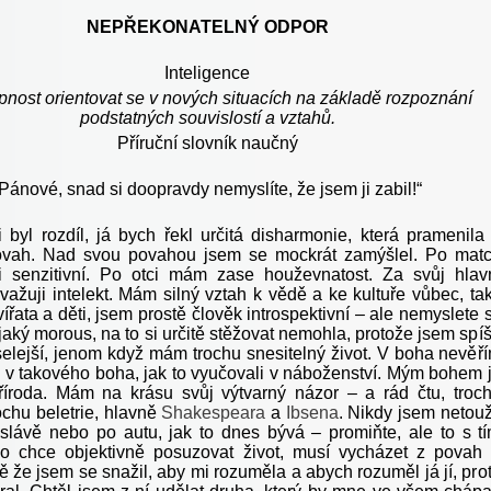
NEPŘEKONATELNÝ ODPOR
Inteligence
pnost orientovat se v nových situacích na základě rozpoznání
podstatných souvislostí a vztahů.
Příruční slovník naučný
Pánové, snad si doopravdy nemyslíte, že jsem ji zabil!“
byl rozdíl, já bych řekl určitá disharmonie, která pramenila
povah. Nad svou povahou jsem se mockrát zamýšlel. Po mat
 senzitivní. Po otci mám zase houževnatost. Za svůj hlav
važuji intelekt. Mám silný vztah k vědě a ke kultuře vůbec, ta
řata a děti, jsem prostě člověk introspektivní – ale nemyslete s
aký morous, na to si určitě stěžovat nemohla, protože jsem spí
elejší, jenom když mám trochu snesitelný život. V boha nevěř
 v takového boha, jak to vyučovali v náboženství. Mým bohem 
íroda. Mám na krásu svůj výtvarný názor – a rád čtu, troc
trochu beletrie, hlavně
Shakespeara
a
Ibsena
. Nikdy jsem netouž
slávě nebo po autu, jak to dnes bývá – promiňte, ale to s t
do chce objektivně posuzovat život, musí vycházet z povah
 že jsem se snažil, aby mi rozuměla a abych rozuměl já jí, pro