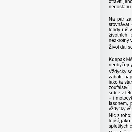
otrávit je
nedostanu t
Na pár za
srovnávat
tehdy ruši
životních
nezkrotný v
Život dal s
Kdepak
Mé
neobyčejn
Vždycky se 
zabalit na
jako ta st
zoufalství
srdce v těl
– i motocy
Iasonem, p
vždycky vš
Nic z toho;
lepší, jako
spletitých 