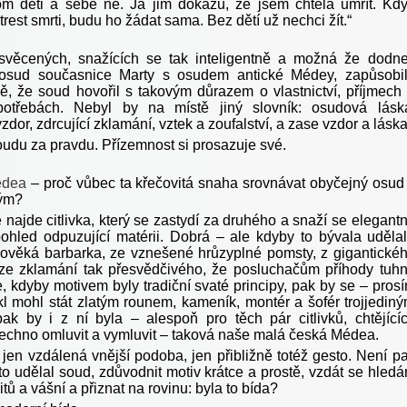
nom děti a sebe ne. Já jim dokážu, že jsem chtěla umřít. Kd
rest smrti, budu ho žádat sama. Bez dětí už nechci žít.“
svěcených, snažících se tak inteligentně a možná že dodn
 osud současnice Marty s osudem antické Médey, zapůsobi
vě, že soud hovořil s takovým důrazem o vlastnictví, příjmech
 potřebách. Nebyl by na místě jiný slovník: osudová lásk
zdor, zdrcující zklamání, vztek a zoufalství, a zase vzdor a lásk
oudu za pravdu. Přízemnost si prosazuje své.
dea
– proč vůbec ta křečovitá snaha srovnávat obyčejný osud
ým?
najde citlivka, který se zastydí za druhého a snaží se elegant
pohled odpuzující matérii. Dobrá – ale kdyby to bývala uděla
arověká barbarka, ze vznešené hrůzyplné pomsty, z gigantické
, ze zklamání tak přesvědčivého, že posluchačům příhody tuh
e, kdyby motivem byly tradiční svaté principy, pak by se – pros
kl mohl stát zlatým rounem, kameník, montér a šofér trojjedin
ak by i z ní byla – alespoň pro těch pár citlivků, chtějící
echno omluvit a vymluvit – taková naše malá česká Médea.
 jen vzdálená vnější podoba, jen přibližně totéž gesto. Není p
 to udělal soud, zdůvodnit motiv krátce a prostě, vzdát se hledá
citů a vášní a přiznat na rovinu: byla to bída?