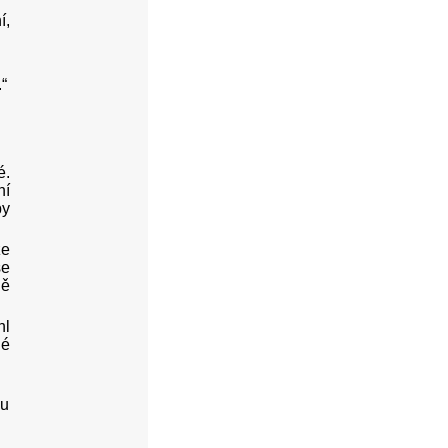
í,
“
é.
ní
by
že
se
ně
hl
né
ku