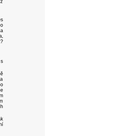
yž
es
lo
 a
a,
a?
 s
ně
la
ho
ne
ím
ým
ch
ak
ní