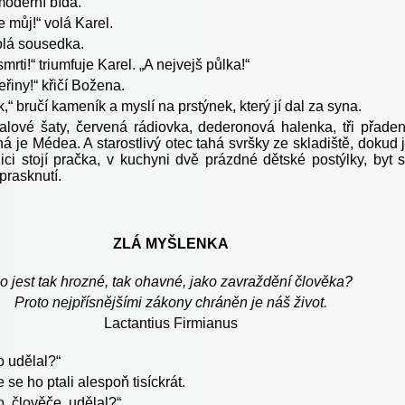
oderní bída.
e můj!“ volá Karel.
olá sousedka.
smrti!“ triumfuje Karel. „A nejvejš půlka!“
řiny!“ křičí Božena.
“ bručí kameník a myslí na prstýnek, který jí dal za syna.
alové šaty, červená rádiovka, dederonová halenka, tři přade
íná je Médea. A starostlivý otec tahá svršky ze skladiště, dokud 
nici stojí pračka, v kuchyni dvě prázdné dětské postýlky, byt 
prasknutí.
ZLÁ MYŠLENKA
o jest tak hrozné, tak ohavné, jako zavraždění člověka?
Proto nejpřísnějšími zákony chráněn je náš život.
Lactantius Firmianus
o udělal?“
 se ho ptali alespoň tisíckrát.
o, člověče, udělal?“