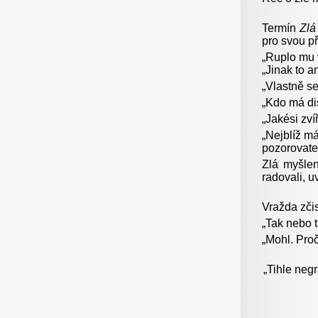
Termín
Zlá
pro svou př
„
Ruplo mu v
„Jinak to a
„
Vlastně se
„
Kdo má dis
„
Jakési zví
„
Nejblíž má
pozorovatel
Zlá myšlen
radovali, u
Vražda zči
„
Tak nebo t
„
Mohl. Proč 
„
Tihle negr