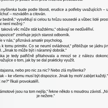
 myšlenka
bude podle libosti, erudice a potřeby uvažujících – 
íchuť – rozváděn a citován.
 bedně,“ vysvětlují si celou tu hrůzu sousedé a vůbec lidé prost
ni není možný.“
 taková věc může stát každému,“ obávají se nedůvěřiví.
pozice!“ zmírňuje jejich starost odborník.
ře v nás,“ přiznává amatér psycholog.
 k tomu primitiv. Co se neumí ovládnout,“ přibližuje se jádru ji
. „Jinak to může být i náramný dobrák.“
ka je tedy patřičně přitahovala a mnozí se z nálezu dokon
važujíce o tom, jak by se dal prakticky využít.
stajasna, nebo pro nic za nic? Nebo zlá myšlenka?
ak – ke všemu musí být dispozice. Jinak by
mohl
zabíjet každý.“
ne?“ říkali provokatéři.
ámotové jsou na tom nejlíp,“ řekne někdo s moudrou závistí. „Ni
je nežere.“