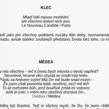
KLEC
Mladí lidé nejsou morbidní,
ale všechno kolem nich ano.
Le Nouveau Candide / Paris
ejně jako pro všechny podobné nuzáky této doby, neznamena
hladu, avšak daleko zoufalejší představu života bez toho, co 
MÉDEA
y nás všechny – leč k čemu bych mluvila o trestu napřed?
Nesmírné, hrozné věci chystá se zrodit můj hněv.
Půjdu za hněvem svým! Můj čin mě bude snad mrzet –
Že jsem však pomohla tobě, nevěrný, mrzí mě též!
To ať rozhodne bůh, jenž bouřlivě zmítá mi srdcem;
tolik je jisto: v mém nitru strašlivý dozrává čin...
Ovidius
/ Médea
těla být šťastná. Teď si všichni myslí, že lžu, že jsem chtě