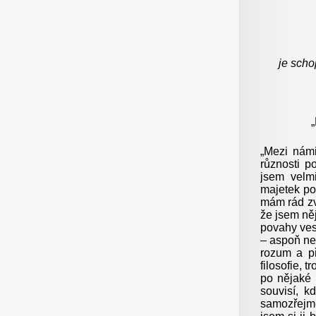
je scho
„
„
Mezi námi 
různosti 
jsem velmi
majetek po
mám rád zví
že jsem něj
povahy ves
– aspoň ne
rozum a př
filosofie, 
po nějaké 
souvisí, k
samozřejmě