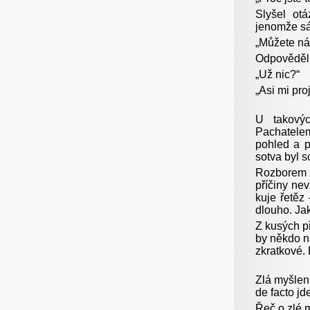
Slyšel otá
jenomže sám
„
Můžete nám
Odpověděl j
„
Už nic?“
„
Asi mi pro
U takový
Pachatele
pohled a p
sotva byl s
Rozborem m
příčiny ne
kuje řetěz
dlouho. Ja
Z kusých p
by někdo na
zkratkové. 
Zlá myšlen
de facto j
Řeč o zlé 