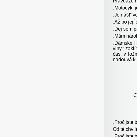
Pravdaže m
„
Motocykl j
„
Je náš!“ v
„
Až po její 
„
Dej sem pe
„
Mám nárok,
„
Dámské fi
vlny,“ zakl
čas, v lož
nadouvá k 
C
„
Proč jste t
Od té chvíle
„
Proč jste t