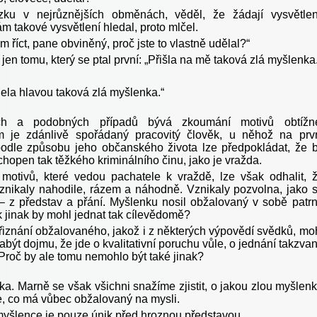
zku v nejrůznějších obměnách, věděl, že žádají vysvětlen
 takové vysvětlení hledal, proto mlčel.
 říct, pane obviněný, proč jste to vlastně udělal?“
en tomu, který se ptal první: „Přišla na mě taková zlá myšlenka.
jela hlavou taková zlá myšlenka.“
ch a podobných případů bývá zkoumání motivů obtížn
m je zdánlivě spořádaný pracovitý člověk, u něhož na prv
odle způsobu jeho občanského života lze předpokládat, že 
chopen tak těžkého kriminálního činu, jako je vražda.
otivů, které vedou pachatele k vraždě, lze však odhalit, 
vznikaly nahodile, rázem a náhodně. Vznikaly pozvolna, jako 
 – z představ a přání. Myšlenku nosil obžalovaný v sobě patr
k jinak by mohl jednat tak cílevědomě?
řiznání obžalovaného, jakož i z některých výpovědí svědků, mo
být dojmu, že jde o kvalitativní poruchu vůle, o jednání takzva
Proč by ale tomu nemohlo být také jinak?
ka. Marně se však všichni snažíme zjistit, o jakou zlou myšlen
de, co má vůbec obžalovaný na mysli.
myšlence je pouze únik před hroznou představou.