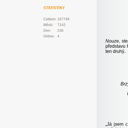
STATISTIKY
Celkem:
167749
Měsíc:
7142
Den:
236
Online:
4
Nouze,
st
představu 
ten druhý.
Brz
„
Já jsem ch