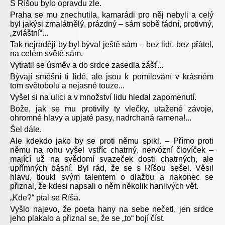
S Ríšou bylo opravdu zle.
Praha se mu znechutila, kamarádi pro něj nebyli a celý
byl jakýsi zmalátnělý, prázdný – sám sobě fádní, protivný,
„zvláštní“...
Tak nejraději by byl býval ještě sám – bez lidí, bez přátel,
na celém světě sám.
Vytratil se úsměv a do srdce zasedla zášť...
Bývají směšní ti lidé, ale jsou k pomilování v krásném
tom světobolu a nejasné touze...
Vyšel si na ulici a v množství lidu hledal zapomenutí.
Bože, jak se mu protivily ty vlečky, utažené závoje,
ohromné hlavy a upjaté pasy, nadrchaná
ramena!...
Šel dále.
Ale kdekdo jako by se proti němu spikl. – Přímo proti
němu na rohu vyšel vstříc chatrný, nervózní človíček –
mající už na svědomí svazeček dosti chatrných, ale
upřímných básní. Byl rád, že se s Ríšou sešel. Věsil
hlavu, tloukl svým talentem o dlažbu a nakonec se
přiznal, že kdesi napsali o něm několik hanlivých vět.
„Kde?“ ptal se Ríša.
Vyšlo najevo, že poeta hany na sebe nečetl, jen srdce
jeho plakalo a přiznal se, že se „to“ bojí číst.