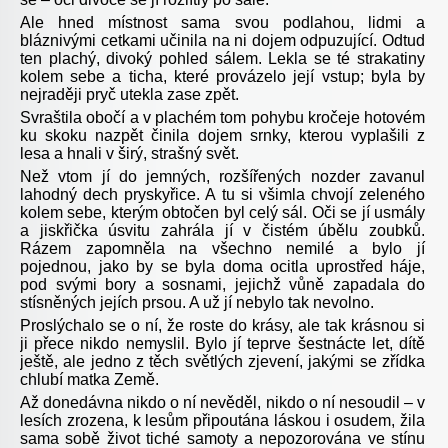
Ale hned místnost sama svou podlahou, lidmi a
bláznivými cetkami učinila na ni dojem odpuzující. Odtud
ten plachý, divoký pohled sálem. Lekla se té strakatiny
kolem sebe a ticha, které provázelo její vstup; byla by
nejraději pryč utekla zase zpět.
Svraštila obočí a v plachém tom pohybu kročeje hotovém
ku skoku nazpět činila dojem srnky, kterou vyplašili z
lesa a hnali v širý, strašný svět.
Než vtom jí do jemných, rozšířených nozder zavanul
lahodný dech pryskyřice. A tu si všimla chvojí zeleného
kolem sebe, kterým obtočen byl celý sál. Oči se jí usmály
a jiskřička úsvitu zahrála jí v čistém úbělu zoubků.
Rázem zapomněla na všechno nemilé a bylo jí
pojednou, jako by se byla doma ocitla uprostřed háje,
pod svými bory a sosnami, jejichž vůně zapadala do
stísněných jejích prsou. A už jí nebylo tak nevolno.
Proslýchalo se o ní, že roste do krásy, ale tak krásnou si
ji přece nikdo nemyslil. Bylo jí teprve šestnácte let, dítě
ještě, ale jedno z těch světlých zjevení, jakými se zřídka
chlubí matka Země.
Až donedávna nikdo o ní nevěděl, nikdo o ní nesoudil – v
lesích zrozena, k lesům připoutána láskou i osudem, žila
sama sobě život tiché samoty a nepozorována ve stínu