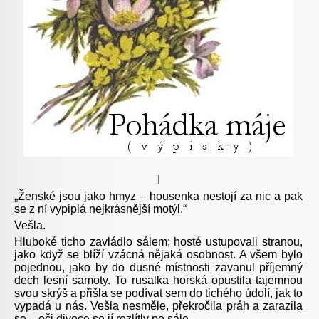
I
„Ženské jsou jako hmyz – housenka nestojí za nic a pak
se z ní vypiplá nejkrásnější motýl.“
Vešla.
Hluboké ticho zavládlo sálem; hosté ustupovali stranou,
jako když se blíží vzácná nějaká osobnost. A všem bylo
pojednou, jako by do dusné místnosti zavanul příjemný
dech lesní samoty. To rusalka horská opustila tajemnou
svou skrýš a přišla se podívat sem do tichého údolí, jak to
vypadá u nás. Vešla nesměle, překročila práh a zarazila
se – oči divoce se jí rozlítly po sále.