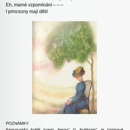
Eh, marné vzpomínání – – –
I princezny mají děti!
POZNÁMKY:
francouzský králík
zvaný „beran“ či „buldozer“, je zajímavé