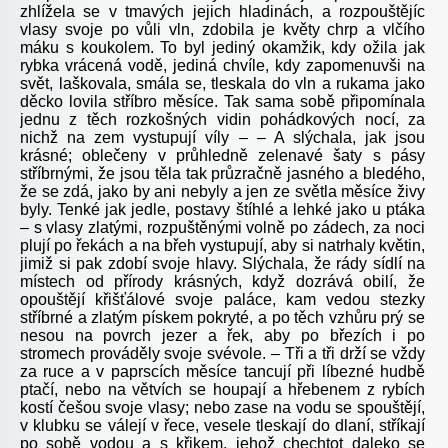
zhlížela se v tmavých jejich hladinách, a rozpouštějíc
vlasy svoje po vůli vln, zdobila je květy chrp a vlčího
máku s koukolem. To byl jediný okamžik, kdy ožila jak
rybka vrácená vodě, jediná chvíle, kdy zapomenuvši na
svět, laškovala, smála se, tleskala do vln a rukama jako
děcko lovila stříbro měsíce. Tak sama sobě připomínala
jednu z těch rozkošných vidin pohádkových nocí, za
nichž na zem vystupují víly – – A slýchala, jak jsou
krásné; oblečeny v průhledně zelenavé šaty s pásy
stříbrnými, že jsou těla tak průzračně jasného a bledého,
že se zdá, jako by ani nebyly a jen ze světla měsíce živy
byly. Tenké jak jedle, postavy štíhlé a lehké jako u ptáka
– s vlasy zlatými, rozpuštěnými volně po zádech, za noci
plují po řekách a na břeh vystupují, aby si natrhaly květin,
jimiž si pak zdobí svoje hlavy. Slýchala, že rády sídlí na
místech od přírody krásných, když dozrává obilí, že
opouštějí křišťálové svoje paláce, kam vedou stezky
stříbrné a zlatým pískem pokryté, a po těch vzhůru prý se
nesou na povrch jezer a řek, aby po březích i po
stromech prováděly svoje svévole. – Tři a tři drží se vždy
za ruce a v paprscích měsíce tancují při líbezné hudbě
ptačí, nebo na větvích se houpají a hřebenem z rybích
kostí češou svoje vlasy; nebo zase na vodu se spouštějí,
v klubku se válejí v řece, vesele tleskají do dlaní, stříkají
po sobě vodou a s křikem, jehož chechtot daleko se