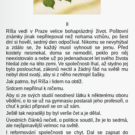
II
Ríša vedl v Praze velice bohaprázdný život. Poštovní
známky jinak nepřilepoval než nohama vzhůru, po šest
dní si hověl, sedmý den odpočíval. Nikomu se nevyhýbal
a zdálo se, že každý musil vyhnouti se jemu. Před
kostely nesmekal, doma se nemodlil, peklo pro něj
neexistovalo a nebe už po jedenadvacet let svého života
hledal zde na této zemi. Ve společnosti lhal, až stydno jej
bylo poslouchat, zákonů nectil a žádný řád na světě mu
nebyl dost svatý, aby si z něho neztropil šašky.
Jak patrno, byl Ríša i lidem na obtíž.
Srdcem nepřilnul k ničemu.
Aby si ze svých studií neodnesl látku k některému oboru
vědění, o to se už na gymnasiu postarali jeho profesoři, o
chuť k práci připravil se on už sám.
Ještě tak nejraději by byl verše čet a je dělal.
Úvodních článků nečetl, o politice soudil, že je to sedmá,
ale nejšpinavější velmoc na světě.
I reformování společnosti se chyt. Dal se zapsat do