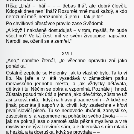
Ríša: „Lhář – lhář – – – třebas lhář, ale dobrý člověk.
Kdopak dnes není lhář? Rozumět mně musí každý, a kdo
nerozumí mně, nerozumím já jemu – tak je to!“
Po chvilkové přestávce pravilo zase Svědomí:
„A když i nakrásně dostuduješ – v tom, myslíš, že bude
všechno? Velká čest, mít ve svém životopise napsáno:
Narodil se, oženil se a zemřel.“
XVIII
„Ano,“ namítne čtenář, „to všechno opravdu zní jako
pohádka.“
Ostatně zeptejte se Helenky, jak to vlastně bylo. Ta to ví
líp. Na jaře a v létě vysedává v zámeckém parku
moravského jednoho města, a jak vždycky dělávala,
dělává i tu. Něčím se obírá a vzpomíná. Poznáte ji hned.
Zůstala posud tak útlá a jemná jako děvčátko, zůstane už
asi taková milá, i když na hlavu jí padne sníh – A když ne
jinak, poznáte ji aspoň v tu chvíli, kdy zaslechne v křoví
první slavičí píseň. Tu se nedovede ubrániti, zamyslí se,
zasteskne si a vzpomene na pohádku svého života – – –
jak na pokraji lesa o samotě stála pěkná myslivna a v té
myslivně nebýval revírník sám, ale dceruška s ním mladá
a hezká, a ta dceruška, když se provdala – –