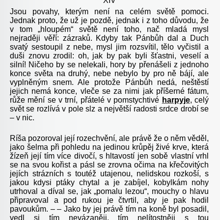
XIV
Jsou povahy, kterým není na celém světě pomoci.
Jednak proto, že už je pozdě, jednak i z toho důvodu, že
v tom „hloupém“ světě není toho, nač mladá mysl
nejraději věří: zázraků. Kdyby tak Pánbůh dal a Duch
svatý sestoupil z nebe, mysl jim rozsvítil, tělo vyčistil a
duši znovu zrodil: oh, jak by pak byli šťastni, veselí a
silní! Ničeho by se nelekali, hory by přenášeli z jednoho
konce světa na druhý, nebe nebylo by pro ně bájí, ale
vyplněným snem. Ale protože Pánbůh nedá, neštěstí
jejich nemá konce, vleče se za nimi jak příšerné fátum,
růže mění se v trní, přátelé v pomstychtivé
harpyje
, celý
svět se rozlívá v pole slz a největší radosti srdce drobí se
– v nic.
Ríša pozoroval její rozechvění, ale právě že o něm věděl,
jako šelma při pohledu na jedinou krůpěj živé krve, která
žízeň její tím více divočí, s hltavostí jen sobě vlastní vrhl
se na svou kořist a pásl se zrovna očima na křečovitých
jejích strázních s toutéž utajenou, nelidskou rozkoší, s
jakou kdysi ptáky chytal a je zabíjel, kobylkám nohy
utrhoval a díval se, jak „pomalu lezou“, mouchy o hlavu
připravoval a pod rukou je čtvrtil, aby je pak hodil
pavoukům. – – Jako by jej právě tím na koně byl posadil,
vedl si tím nevázaněji, tím nelítostněji s tou