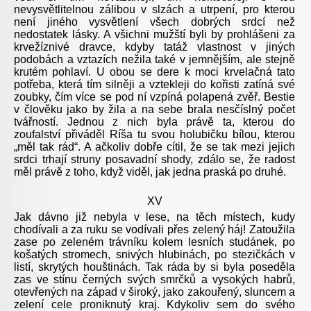
nevysvětlitelnou zálibou v slzách a utrpení, pro kterou
není jiného vysvětlení všech dobrých srdcí než
nedostatek lásky. A všichni mužští byli by prohlášeni za
krvežíznivé dravce, kdyby tatáž vlastnost v jiných
podobách a vztazích nežila také v jemnějším, ale stejně
krutém pohlaví. U obou se dere k moci krvelačná tato
potřeba, která tím silněji a vztekleji do kořisti zatíná své
zoubky, čím více se pod ní vzpíná polapená zvěř. Bestie
v člověku jako by žila a na sebe brala nesčíslný počet
tvářností. Jednou z nich byla právě ta, kterou do
zoufalství přiváděl Ríša tu svou holubičku bílou, kterou
„měl tak rád“. A ačkoliv dobře cítil, že se tak mezi jejich
srdci trhají struny posavadní shody, zdálo se, že radost
měl právě z toho, když viděl, jak jedna praská po druhé.
XV
Jak dávno již nebyla v lese, na těch místech, kudy
chodívali a za ruku se vodívali přes zelený háj! Zatoužila
zase po zeleném trávníku kolem lesních studánek, po
košatých stromech, snivých hlubinách, po stezičkách v
listí, skrytých houštinách. Tak ráda by si byla poseděla
zas ve stínu černých svých smrčků a vysokých habrů,
otevřených na západ v široký, jako zakouřený, sluncem a
zelení cele proniknutý kraj. Kdykoliv sem do svého