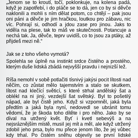
„Jenom se to kroutí, točí, poklonkuje, na kolena padá,
když je zapotřebí, i do pláče se to dá, jen co by si děvče
naklonili a mohli s ním dělat potom, co chtějí – pak jsou
oni páni a děvče je jim hračkou, loutkou pro zábavu, nic
víc. Pohrají si, odhodí a jdou zase pro jinou. Jaks to
viděla na plese, tak to máš ve skutečnosti. Potancuje a
nechá tak. Ja, děvče, teprv uvidíš, co to jsou za ptáky, až
přijdeš mezi ně.“
Jak se z toho všeho vymotá?
Spolehla se úplně na instinkt srdce čistého a prostého,
kterým duše lidská zbádá nejvyšší pravdu i nejnizší lež.
Ríša nemohl v sobě potlačiti tísnivý jakýsi pocit lítosti nad
něčím, co zůstat mělo tajemstvím a stalo se skutkem,
lítost nad klečící světicí, s které strhal andělský šat a
oblékl na ni jiný, vezdejší šat světský. Byl to pošetilý
nápad, ale byl čistě jeho. Když si vzpomněl, jaká byla
předtím a jaká byla nyní, nedovedl se ubránit tomu
vědomí, že je škoda toho dítěte i pro něho. Jako by se
díval na utržený květ. Byť i kvetl sebevýš a na
nejsráznějším místě, musil jej mít a měl, ale když utržený
zdobil jeho prsa, bylo mu přece jenom líto, že jej vůbec
kdy trhal. Po čistém sněhu objevily se první lidské