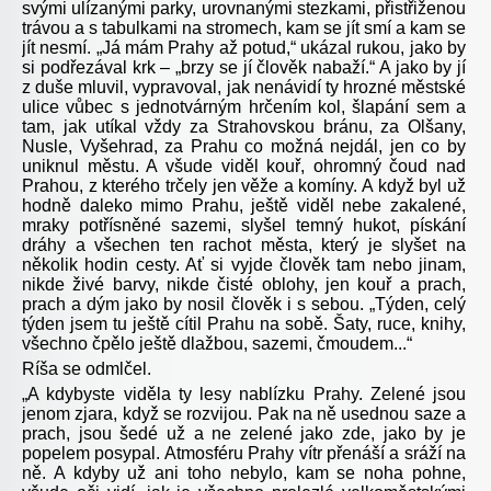
svými ulízanými parky, urovnanými stezkami, přistřiženou
trávou a s tabulkami na stromech, kam se jít smí a kam se
jít nesmí. „Já mám Prahy až potud,“ ukázal rukou, jako by
si podřezával krk –
„
brzy se jí člověk nabaží.“ A jako by jí
z duše mluvil, vypravoval, jak nenávidí ty hrozné městské
ulice vůbec s jednotvárným hrčením kol, šlapání sem a
tam, jak utíkal vždy za Strahovskou bránu, za Olšany,
Nusle, Vyšehrad, za Prahu co možná nejdál, jen co by
uniknul městu. A všude viděl kouř, ohromný čoud nad
Prahou, z kterého trčely jen věže a komíny. A když byl už
hodně daleko mimo Prahu, ještě viděl nebe zakalené,
mraky potřísněné sazemi, slyšel temný hukot, pískání
dráhy a všechen ten rachot města, který je slyšet na
několik hodin cesty. Ať si vyjde člověk tam nebo jinam,
nikde živé barvy, nikde čisté oblohy, jen kouř a prach,
prach a dým jako by nosil člověk i s sebou. „Týden, celý
týden jsem tu ještě cítil Prahu na sobě. Šaty, ruce, knihy,
všechno čpělo ještě dlažbou, sazemi, čmoudem...“
Ríša se odmlčel.
„A kdybyste viděla ty lesy nablízku Prahy. Zelené jsou
jenom zjara, když se rozvijou. Pak na ně usednou saze a
prach, jsou šedé už a ne zelené jako zde, jako by je
popelem posypal. Atmosféru Prahy vítr přenáší a sráží na
ně. A kdyby už ani toho nebylo, kam se noha pohne,