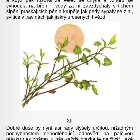
a když pak růžová za větev se chytla a vzhůru se
vyhoupla na břeh – vody za ní zavzdychaly v tichém
sípění praskajících pěn a krůpěje jak perly sypaly se z ní,
svítíce v travinách jak jiskry urosených hvězd.
XII
Dobré duše by nyní asi rády slyšely určitou, nižádným
pochybnostem nepodléhající odpověď na palčivou
otázku (jak známo, u nás každá otázka je palčivá), jaké