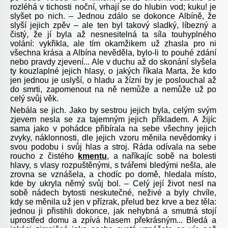
rozléhá v tichosti noční, vrhají se do hlubin vod; kuku! je
slyšet po nich. – Jednou zdálo se dokonce Albíně, že
slyší jejich zpěv – ale ten byl takový sladký, líbezný a
čistý, že jí byla až nesnesitelná ta síla touhyplného
volání: vykřikla, ale tím okamžikem už zhasla pro ni
všechna krása a Albína nevěděla, bylo-li to pouhé zdání
nebo pravdy zjevení... Ale v duchu až do skonání slyšela
ty kouzlaplné jejich hlasy, o jakých říkala Marta, že kdo
jen jednou je uslyší, o hladu a žízni by je poslouchal až
do smrti, zapomenout na ně nemůže a nemůže už po
celý svůj věk.
Nebála se jich. Jako by sestrou jejich byla, celým svým
zjevem nesla se za tajemným jejich příkladem. A žijíc
sama jako v pohádce přibírala na sebe všechny jejich
zvyky, náklonnosti, dle jejich vzoru měnila nevědomky i
svou podobu i svůj hlas a stroj. Ráda odívala na sebe
roucho z čistého
kmentu
, a naříkajíc sobě na bolesti
hlavy, s vlasy rozpuštěnými, s tvářemi bledými nešla, ale
zrovna se vznášela, a chodíc po domě, hledala místo,
kde by ukryla němý svůj bol. – Celý její život nesl na
sobě nádech bytosti neskutečné, neživé a byly chvíle,
kdy se měnila už jen v přízrak, přelud bez krve a bez těla:
jednou ji přistihli dokonce, jak nehybná a smutná stojí
uprostřed domu a zpívá hlasem překrásným... Bledá a