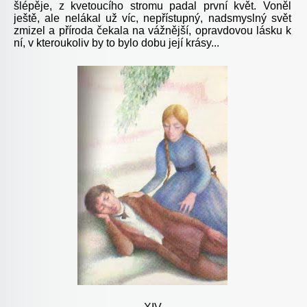
šlépěje, z kvetoucího stromu padal první květ. Voněl
ještě, ale nelákal už víc, nepřístupný, nadsmyslný svět
zmizel a příroda čekala na vážnější, opravdovou lásku k
ní, v kteroukoliv by to bylo dobu její krásy...