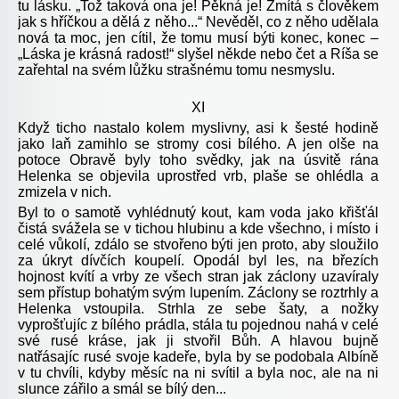
tu lásku. „Tož taková ona je! Pěkná je! Zmítá s člověkem
jak s hříčkou a dělá z něho...“ Nevěděl, co z něho udělala
nová ta moc, jen cítil, že tomu musí býti konec, konec –
„Láska je krásná radost!“ slyšel někde nebo čet a Ríša se
zařehtal na svém lůžku strašnému tomu nesmyslu.
XI
Když ticho nastalo kolem myslivny, asi k šesté hodině
jako laň zamihlo se stromy cosi bílého. A jen olše na
potoce Obravě byly toho svědky, jak na úsvitě rána
Helenka se objevila uprostřed vrb, plaše se ohlédla a
zmizela v nich.
Byl to o samotě vyhlédnutý kout, kam voda jako křišťál
čistá svážela se v tichou hlubinu a kde všechno, i místo i
celé vůkolí, zdálo se stvořeno býti jen proto, aby sloužilo
za úkryt dívčích koupelí. Opodál byl les, na březích
hojnost kvítí a vrby ze všech stran jak záclony uzavíraly
sem přístup bohatým svým lupením. Záclony se roztrhly a
Helenka vstoupila. Strhla ze sebe šaty, a nožky
vyprošťujíc z bílého prádla, stála tu pojednou nahá v celé
své rusé kráse, jak ji stvořil Bůh. A hlavou bujně
natřásajíc rusé svoje kadeře, byla by se podobala Albíně
v tu chvíli, kdyby měsíc na ni svítil a byla noc, ale na ni
slunce zářilo a smál se bílý den...