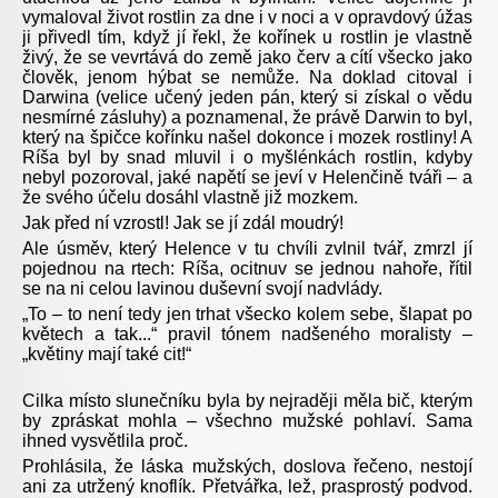
vymaloval život rostlin za dne i v noci a v opravdový úžas
ji přivedl tím, když jí řekl, že kořínek u rostlin je vlastně
živý, že se vevrtává do země jako červ a cítí všecko jako
člověk, jenom hýbat se nemůže. Na doklad citoval i
Darwina (velice učený jeden pán, který si získal o vědu
nesmírné zásluhy) a poznamenal, že právě Darwin to byl,
který na špičce kořínku našel dokonce i mozek rostliny! A
Ríša byl by snad mluvil i o myšlénkách rostlin, kdyby
nebyl pozoroval, jaké napětí se jeví v Helenčině tváři – a
že svého účelu dosáhl vlastně již mozkem.
Jak před ní vzrostl! Jak se jí zdál moudrý!
Ale úsměv, který Helence v tu chvíli zvlnil tvář, zmrzl jí
pojednou na rtech: Ríša, ocitnuv se jednou nahoře, řítil
se na ni celou lavinou duševní svojí nadvlády.
„To – to není tedy jen trhat všecko kolem sebe, šlapat po
květech a tak...“ pravil tónem nadšeného moralisty –
„květiny mají také cit!“
Cilka místo slunečníku byla by nejraději měla bič, kterým
by zpráskat mohla – všechno mužské pohlaví. Sama
ihned vysvětlila proč.
Prohlásila, že láska mužských, doslova řečeno, nestojí
ani za utržený knoflík. Přetvářka, lež, prasprostý podvod.