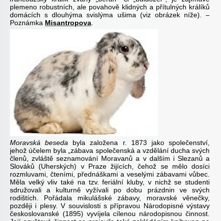
plemeno robustních, ale povahově klidných a přítulných králíků
domácích s dlouhýma svislýma ušima (viz obrázek níže). –
Poznámka
Misantropova
.
Moravská beseda
byla založena r. 1873 jako společenství,
jehož účelem byla „zábava společenská a vzdělání ducha svých
členů, zvláště seznamování Moravanů a v dalším i Slezanů a
Slováků (Uherských) v Praze žijících, čehož se mělo dosíci
rozmluvami, čteními, přednáškami a veselými zábavami vůbec.
Měla velký vliv také na tzv. feriální kluby, v nichž se studenti
sdružovali a kulturně vyžívali po dobu prázdnin ve svých
rodištích. Pořádala mikulášské zábavy, moravské věnečky,
později i plesy. V souvislosti s přípravou
Národopisné výstavy
českoslovanské (1895)
vyvíjela cílenou národopisnou činnost.