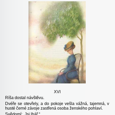
XVI
Ríša dostal návštěvu.
Dvéře se otevřely, a do pokoje vešla vážná, tajemná, v
husté černé závoje zastřená osoba ženského pohlaví.
Svědomí: „Jsi lhář.“