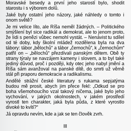
Moravské besedy
a první jeho starostí bylo, shodit
starostu i s výborem dolů.
Jaké byly ostatní jeho názory, jaké náhledy o tomto i
onom světě?
Je mi velice líto, ale Ríša neměl žádných. – Politického
smýšlení byl sice radikál a demokrat, ale to jenom proto,
že lidi s penězi vůbec nemohl vystát. – Nenávist tu sdílel
od té doby, kdy školní mládež rozdělena byla na dva
tábory: tábor „bělochů“ a tábor „černochů“, k „černochům“
patřil on – „bělochů“ přezdívali panským dětem. Obě ty
strany týraly se navzájem kameny i slovem, a to byl také
jediný důvod, proč i později, kdy otec jeho nabyl jmění a
Ríša sám avanžoval
na panské dítě, do smrti už věrně
stál při praporu demokracie a radikalismu.
Andělé strážní české literatury s rukama sepjatýma
budou mě prosit, abych jim přece řekl: „Odkud se pro
boha všemohoucího vzal takový ničema, jaké bylo jeho
vychování, v jakých okolnostech, v jakém prostředí
vyrostl ten charakter, jaká byla půda, z které vyrostlo
divoké to kvítí?“
Já opravdu nevím, kde a jak se ten člověk zvrh.
III