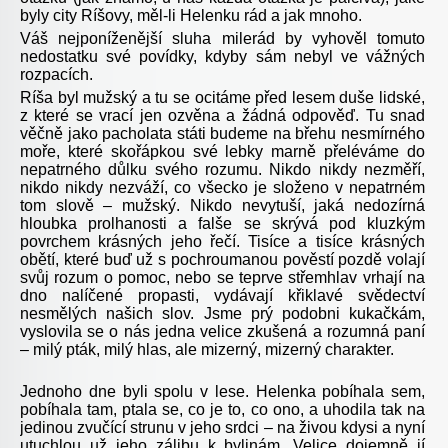
byly city Ríšovy, měl-li Helenku rád a jak mnoho.
Váš nejponíženější sluha milerád by vyhověl tomuto
nedostatku své povídky, kdyby sám nebyl ve vážných
rozpacích.
Ríša byl mužský a tu se ocitáme před lesem duše lidské,
z které se vrací jen ozvěna a žádná odpověď. Tu snad
věčně jako pacholata státi budeme na břehu nesmírného
moře, které skořápkou své lebky marně přeléváme do
nepatrného důlku svého rozumu. Nikdo nikdy nezměří,
nikdo nikdy nezváží, co všecko je složeno v nepatrném
tom slově – mužský. Nikdo nevytuší, jaká nedozírná
hloubka prolhanosti a falše se skrývá pod kluzkým
povrchem krásných jeho řečí. Tisíce a tisíce krásných
obětí, které buď už s pochroumanou pověstí pozdě volají
svůj rozum o pomoc, nebo se teprve střemhlav vrhají na
dno nalíčené propasti, vydávají křiklavé svědectví
nesmělých našich slov. Jsme prý podobni kukačkám,
vyslovila se o nás jedna velice zkušená a rozumná paní
– milý pták, milý hlas, ale mizerný, mizerný charakter.
Jednoho dne byli spolu v lese. Helenka pobíhala sem,
pobíhala tam, ptala se, co je to, co ono, a uhodila tak na
jedinou zvučící strunu v jeho srdci – na živou kdysi a nyní
utuchlou už jeho zálibu k bylinám. Velice dojemně jí