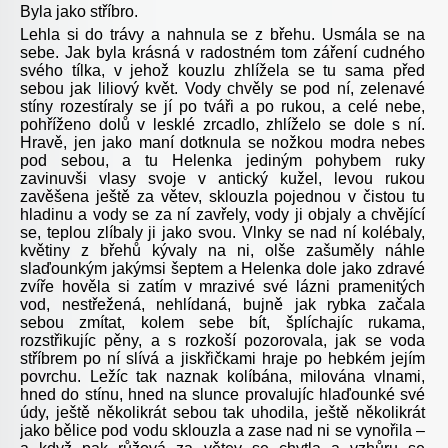
Byla jako stříbro.
Lehla si do trávy a nahnula se z břehu. Usmála se na
sebe. Jak byla krásná v radostném tom záření cudného
svého tílka, v jehož kouzlu zhlížela se tu sama před
sebou jak liliový květ. Vody chvěly se pod ní, zelenavé
stíny rozestíraly se jí po tváři a po rukou, a celé nebe,
pohříženo dolů v lesklé zrcadlo, zhlíželo se dole s ní.
Hravě, jen jako maní dotknula se nožkou modra nebes
pod sebou, a tu Helenka jediným pohybem ruky
zavinuvši vlasy svoje v antický kužel, levou rukou
zavěšena ještě za větev, sklouzla pojednou v čistou tu
hladinu a vody se za ní zavřely, vody ji objaly a chvějící
se, teplou zlíbaly ji jako svou. Vlnky se nad ní kolébaly,
květiny z břehů kývaly na ni, olše zašuměly náhle
slaďounkým jakýmsi šeptem a Helenka dole jako zdravé
zvíře hověla si zatím v mrazivé své lázni pramenitých
vod, nestřežená, nehlídaná, bujně jak rybka začala
sebou zmítat, kolem sebe bít, šplíchajíc rukama,
rozstřikujíc pěny, a s rozkoší pozorovala, jak se voda
stříbrem po ní slívá a jiskřičkami hraje po hebkém jejím
povrchu. Ležíc tak naznak kolíbána, milována vlnami,
hned do stínu, hned na slunce provalujíc hlaďounké své
údy, ještě několikrát sebou tak uhodila, ještě několikrát
jako bělice pod vodu sklouzla a zase nad ni se vynořila –