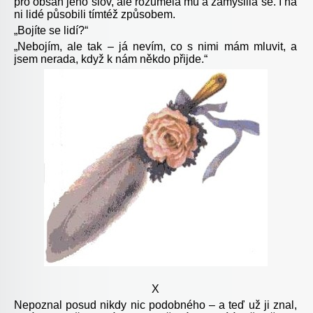
pro obsah jeho slov, ale rozuměla mu a zamyslila se. I na
ni lidé působili tímtéž způsobem.
„Bojíte se lidí?“
„Nebojím, ale tak – já nevím, co s nimi mám mluvit, a
jsem nerada, když k nám někdo přijde.“
X
Nepoznal posud nikdy nic podobného – a teď už ji znal,