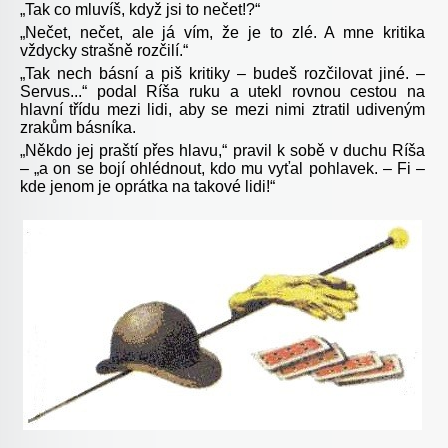
„Tak co mluvíš, když jsi to nečet!?“
„Nečet, nečet, ale já vím, že je to zlé. A mne kritika
vždycky strašně rozčilí.“
„Tak nech básní a piš kritiky – budeš rozčilovat jiné. –
Servus...“ podal Ríša ruku a utekl rovnou cestou na
hlavní třídu mezi lidi, aby se mezi nimi ztratil udiveným
zrakům básníka.
„Někdo jej praští přes hlavu,“ pravil k sobě v duchu Ríša
– „a on se bojí ohlédnout, kdo mu vyťal pohlavek. – Fi –
kde jenom je oprátka na takové lidi!“