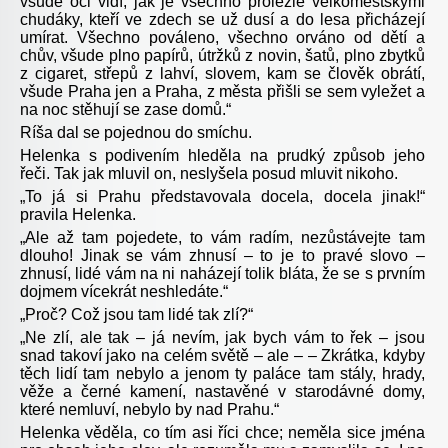
všude oči vidí, jak je všechno prolezlé velkoměstskými
chudáky, kteří ve zdech se už dusí a do lesa přicházejí
umírat. Všechno pováleno, všechno orváno od dětí a
chův, všude plno papírů, útržků z novin, šatů, plno zbytků
z cigaret, střepů z lahví, slovem, kam se člověk obrátí,
všude Praha jen a Praha, z města přišli se sem vyležet a
na noc stěhují se zase domů.“
Ríša dal se pojednou do smíchu.
Helenka s podivením hleděla na prudký způsob jeho
řeči. Tak jak mluvil on, neslyšela posud mluvit nikoho.
„To já si Prahu představovala docela, docela jinak!“
pravila Helenka.
„Ale až tam pojedete, to vám radím, nezůstávejte tam
dlouho! Jinak se vám zhnusí – to je to pravé slovo –
zhnusí, lidé vám na ni naházejí tolik bláta, že se s prvním
dojmem vícekrát neshledáte.“
„Proč? Což jsou tam lidé tak zlí?“
„Ne zlí, ale tak – já nevím, jak bych vám to řek – jsou
snad takoví jako na celém světě – ale – – Zkrátka, kdyby
těch lidí tam nebylo a jenom ty paláce tam stály, hrady,
věže a černé kamení, nastavěné v starodávné domy,
které nemluví, nebylo by nad Prahu.“
Helenka věděla, co tím asi říci chce; neměla sice jména