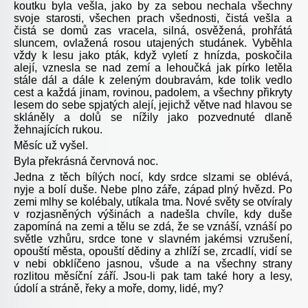
koutku byla vešla, jako by za sebou nechala všechny
svoje starosti, všechen prach všednosti, čistá vešla a
čistá se domů zas vracela, silná, osvěžená, prohřátá
sluncem, ovlažená rosou utajených studánek. Vyběhla
vždy k lesu jako pták, když vyletí z hnízda, poskočila
alejí, vznesla se nad zemí a lehoučká jak pírko letěla
stále dál a dále k zeleným doubravám, kde tolik vedlo
cest a každá jinam, rovinou, padolem, a všechny přikryty
lesem do sebe spjatých alejí, jejichž větve nad hlavou se
skláněly a dolů se nížily jako pozvednuté dlaně
žehnajících rukou.
Měsíc už vyšel.
Byla překrásná červnová noc.
Jedna z těch bílých nocí, kdy srdce slzami se oblévá,
nyje a bolí duše. Nebe plno záře, západ plný hvězd. Po
zemi mlhy se kolébaly, utíkala tma. Nové světy se otvíraly
v rozjasněných výšinách a nadešla chvíle, kdy duše
zapomíná na zemi a tělu se zdá, že se vznáší, vznáší po
světle vzhůru, srdce tone v slavném jakémsi vzrušení,
opouští města, opouští dědiny a zhlíží se, zrcadlí, vidí se
v nebi obklíčeno jasnou, všude a na všechny strany
rozlitou měsíční září. Jsou-li pak tam také hory a lesy,
údolí a stráně, řeky a moře, domy, lidé, my?