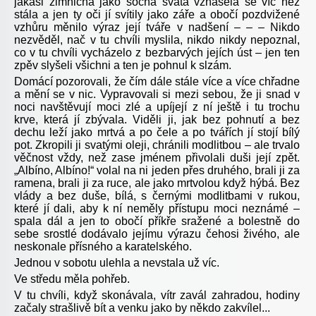
jakási zimničná jako socha svatá vznášela se víc než
stála a jen ty oči jí svítily jako záře a obočí pozdvižené
vzhůru měnilo výraz její tváře v nadšení – – – Nikdo
nezvěděl, nač v tu chvíli myslila, nikdo nikdy nepoznal,
co v tu chvíli vycházelo z bezbarvých jejích úst – jen ten
zpěv slyšeli všichni a ten je pohnul k slzám.
Domácí pozorovali, že čím dále stále více a více chřadne
a mění se v nic. Vypravovali si mezi sebou, že ji snad v
noci navštěvují moci zlé a upíjejí z ní ještě i tu trochu
krve, která jí zbývala. Viděli ji, jak bez pohnutí a bez
dechu leží jako mrtvá a po čele a po tvářích jí stojí bílý
pot. Zkropili ji svatými oleji, chránili modlitbou – ale trvalo
věčnost vždy, než zase jménem přivolali duši její zpět.
„Albíno, Albíno!“ volal na ni jeden přes druhého, brali ji za
ramena, brali ji za ruce, ale jako mrtvolou když hýbá. Bez
vlády a bez duše, bílá, s černými modlitbami v rukou,
které jí dali, aby k ní neměly přístupu moci neznámé –
spala dál a jen to obočí příkře sražené a bolestně do
sebe srostlé dodávalo jejímu výrazu čehosi živého, ale
neskonale přísného a karatelského.
Jednou v sobotu ulehla a nevstala už víc.
Ve středu měla pohřeb.
V tu chvíli, když skonávala, vítr zavál zahradou, hodiny
začaly strašlivě bít a venku jako by někdo zakvílel...