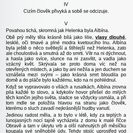
IV
Cizím člověk přivyká a sobě se odcizuje.
V
Povahou tichá, skromná jak Helenka byla Albína.
Obě prý měly těla krásně bílá jako lilie,
vlasy dlouhé
,
lesklé, oči tmavé a plné modra kvetoucího lnu. Albína
byla ještě o něco světlejší a štíhlejší než Helenka, zato
ale choulostivá a smutná až do smrti. Vítr na ni dýchnout,
a hasla jako svíce, slunce na ni zasvítit, a vadla jako
vzácný květ. Skrývala se proto doma víc než na
otevřených místech, a jako by ani nežila a jen duchem se
vznášela mezi svými – jako krásná smrt bloudila po
domě a do pláče bylo každému, kdo na ni pohlédnul.
Když se vypravovalo o vílách a rusalkách, Albína zrovna
pila každé to slovo, a kdykoliv hovor přešel do milých
těch končin jejího světa, sladce se vždycky usmála, a při
tom mdle se položila hlavou na stranu jako člověk,
kterému o sluch zavadí nejkrásnější hudby vanutí.
Jedinou radost měla, a to bylo v létě, kdy za teplých a
lunojasných nocí tajně vycházela z domu k malé říčce
Obravě a tam v úkrytu vrb a olší nahnutých při měsíčku
koupala své sněhobílé údy. Tehdy stojíc uprostřed vod