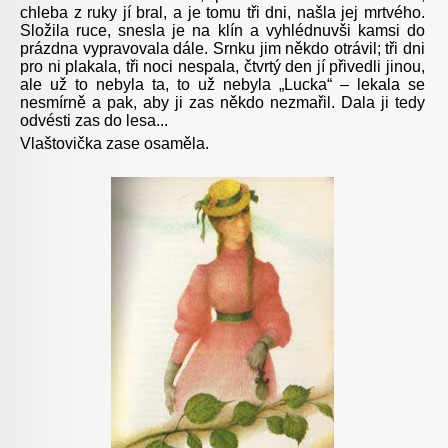
chleba z ruky jí bral, a je tomu tři dni, našla jej mrtvého.
Složila ruce, snesla je na klín a vyhlédnuvši kamsi do
prázdna vypravovala dále. Srnku jim někdo otrávil; tři dni
pro ni plakala, tři noci nespala, čtvrtý den jí přivedli jinou,
ale už to nebyla ta, to už nebyla „Lucka“ – lekala se
nesmírně a pak, aby ji zas někdo nezmařil. Dala ji tedy
odvésti zas do lesa...
Vlaštovička zase osaměla.