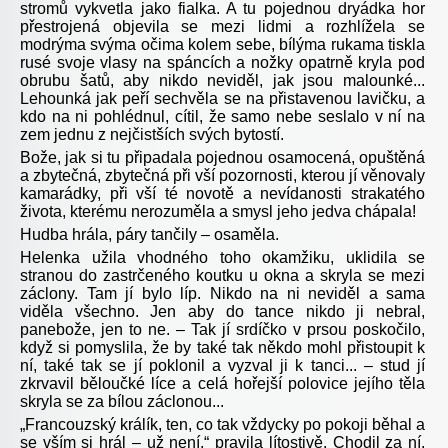
stromů vykvetla jako fialka. A tu pojednou dryádka hor
přestrojená objevila se mezi lidmi a rozhlížela se
modrýma svýma očima kolem sebe, bílýma rukama tiskla
rusé svoje vlasy na spáncích a nožky opatrně kryla pod
obrubu šatů, aby nikdo neviděl, jak jsou malounké...
Lehounká jak peří sechvěla se na přistavenou lavičku, a
kdo na ni pohlédnul, cítil, že samo nebe seslalo v ní na
zem jednu z nejčistších svých bytostí.
Bože, jak si tu připadala pojednou osamocená, opuštěná
a zbytečná, zbytečná při vší pozornosti, kterou jí věnovaly
kamarádky, při vší té novotě a nevídanosti strakatého
života, kterému nerozuměla a smysl jeho jedva chápala!
Hudba hrála, páry tančily – osaměla.
Helenka užila vhodného toho okamžiku, uklidila se
stranou do zastrčeného koutku u okna a skryla se mezi
záclony. Tam jí bylo líp. Nikdo na ni neviděl a sama
viděla všechno. Jen aby do tance nikdo ji nebral,
panebože, jen to ne. – Tak jí srdíčko v prsou poskočilo,
když si pomyslila, že by také tak někdo mohl přistoupit k
ní, také tak se jí poklonil a vyzval ji k tanci... – stud jí
zkrvavil běloučké líce a celá hořejší polovice jejího těla
skryla se za bílou záclonou...
„Francouzský králík,
ten, co tak vždycky po pokoji běhal a
se vším si hrál – už není,“ pravila lítostivě. Chodil za ní,