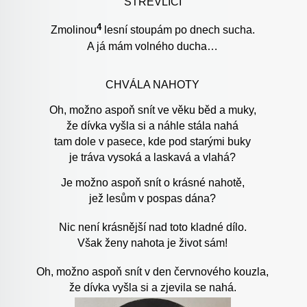
STŘEVLÍCI
4
Zmolinou
lesní stoupám po dnech sucha.
A já mám volného ducha…
CHVÁLA NAHOTY
Oh, možno aspoň snít ve věku běd a muky,
že dívka vyšla si a náhle stála nahá
tam dole v pasece, kde pod starými buky
je tráva vysoká a laskavá a vlahá?
Je možno aspoň snít o krásné nahotě,
jež lesům v pospas dána?
Nic není krásnější nad toto kladné dílo.
Však ženy nahota je život sám!
Oh, možno aspoň snít v den červnového kouzla,
že dívka vyšla si a zjevila se nahá.