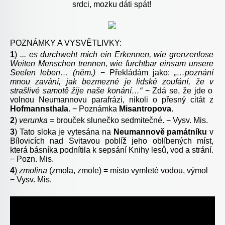
srdci, mozku dáti spát!
POZNÁMKY A VYSVĚTLIVKY:
1
)
.
.. es durchweht mich ein Erkennen, wie grenzenlose
Weiten Menschen trennen, wie furchtbar einsam unsere
Seelen leben…
(něm.)
−
Překládám jako:
„…poznání
mnou zavání
, jak bezmezné
je
lid
ské zoufání
,
že v
strašliv
é samotě žije naše
kon
ání
…“
− Zdá se, že jde o
volnou Neumannovu parafrázi, nikoli o přesný citát z
Hofmannsthala
. − Poznámka
Misantropova
.
2
)
v
erunka
= brouček slunečko sedmitečné. − Vysv. Mis.
3
) Tato sloka je vytesána na
Neumannově památníku
v
Bílovicích nad Svitavou poblíž jeho oblíbených míst,
která básníka podnítila k sepsání Knihy lesů, vod a strání.
− Pozn. Mis.
4
)
z
molina
(zmola, zmole) = místo vymleté vodou, výmol
− Vysv. Mis.