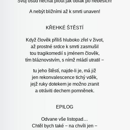
Svůj osud nechat plout jak oblak po nebesích!
A nebýt bližními až k smrti unaven!
KŘEHKÉ ŠTĚSTÍ
Když člověk příliš hluboko zřel v život,
až prostné srdce k smrti zasmušil
tou tragikomedií s jménem člověk,
tím bláznovstvím, s nímž mládí utratil −
tu jeho štěstí, najde-li je, má již
jen rekonvalescence tichý vděk,
jejž ruky dotekem je možno zranit
a otráviti dechem pomněnek.
EPILOG
Odvane vše listopad…
Chtěl bych také − na chvíli jen −