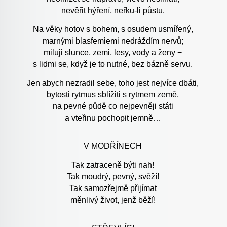
nevěřit hýření, neřku-li půstu.
Na věky hotov s bohem, s osudem usmířený,
marnými blasfemiemi nedráždím nervů;
miluji slunce, zemi, lesy, vody a ženy −
s lidmi se, když je to nutné, bez bázně servu.
Jen abych nezradil sebe, toho jest nejvíce dbáti,
bytosti rytmus sblížiti s rytmem země,
na pevné půdě co nejpevněji státi
a vteřinu pochopit jemně…
V MODŘÍNECH
Tak zatraceně býti nah!
Tak moudrý, pevný, svěží!
Tak samozřejmě přijímat
měnlivý život, jenž běží!