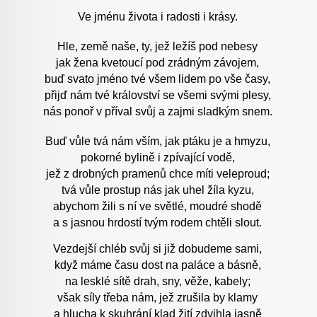
Ve jménu života i radosti i krásy.
Hle, země naše, ty, jež ležíš pod nebesy
jak žena kvetoucí pod zrádným závojem,
buď svato jméno tvé všem lidem po vše časy,
přijď nám tvé království se všemi svými plesy,
nás ponoř v příval svůj a zajmi sladkým snem.
Buď vůle tvá nám vším, jak ptáku je a hmyzu,
pokorné bylině i zpívající vodě,
jež z drobných pramenů chce míti veleproud;
tvá vůle prostup nás jak uhel žíla kyzu,
abychom žili s ní ve světlé, moudré shodě
a s jasnou hrdostí tvým rodem chtěli slout.
Vezdejší chléb svůj si již dobudeme sami,
když máme času dost na paláce a básně,
na lesklé sítě drah, sny, věže, kabely;
však síly třeba nám, jež zrušila by klamy
a hlucha k skuhrání klad žití zdvihla jasně