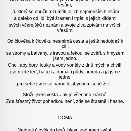
lesům,
já, který se naučil rozuměti jejich nejmenším hlesům
a daleko od lidí býti šťasten i trpěti s jejich klidem;
svých včerejšků neznám a svoje zítra zpívám na vrších
vřesům.
Od člověka k člověku nesmírná cesta a ještě nedojdeš k
cíli;
se stromy a balvany, s travou a řekou, se zvěří, s hmyzem
jsem jedno.
Chci, aby bory, louky a vody voněly z dnů mých a chvílí:
jsem zde teď, haluzka domácí půdy, hrouda a já jsme
jedno,
pro sebe jsme se narodili, abychom sobě žili…
Složil jsem vesla. Jak je všechno krásné!
Zde šťastný život pohádkou není, zde se šťastně i hasne.
DOMA
Vejde-li člověk do lesů, hlavu zadumán svěsí.