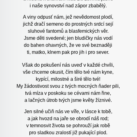
i naše synovství nad zápor zbabělý.
A viny odpusť nám, jež nevědomost plodí,
jichž dračí semeno do prostných srdcí sejí
sluhové fantomů a blasfemických věr.
Jsme děti svedené; jen bludičky nás vodí
do bahen ohavných, že ve své beznaději
ti, matko, klnem pak pro jih i pro sever.
Však do pokušení nás uveď v každé chvíli,
vše chceme okusit, čím tělo tvé nám kyne,
kypící, milostné a širé tělo tvé!
My žádostivost svou z tvých mocných ňader pili,
tvá míza v poskoku se cévami nám řine,
a lačných útrob tvých jsme květy žíznivé.
Jen silné učiň nás ve víře, v lásce k tobě,
a jak hvozd na jaře se obrodí náš rod;
v temnosvit života se pohrouží jak robě
pro sladkou zralostí již pukající plod.