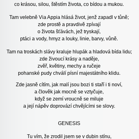
co krásou, silou, štěstím života, co bídou a mukou.
Tam velebně Via Appia hlásá život, jenž zapadl v tůně;
zde prostě a pravdivě zpívají
o života šťávách, jež tryskají,
ptáci a vody, hmyz a louky, linie, barvy, vůně.
Tam na troskách slávy kraluje hlupák a hladová bída lidu;
zde živoucí krásy a naděje,
zvěř, květiny, mechy a ručeje
pohanské pudy chválí písní majestátního klidu.
Zde jasně cítím, jak malí jsou bozi ti staří i ti noví,
a člověk jak mocně se vztyčuje,
když se zemí vroucně se miluje
a její nápěv doprovází chvějícími se slovy.
GENESIS
Tu vím, že zrodil jsem se v dubin stínu,