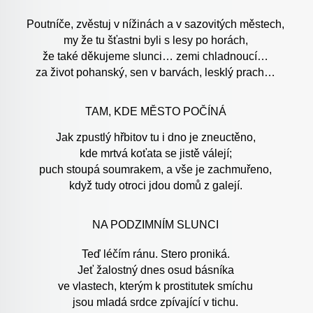
Poutníče, zvěstuj v nížinách a v sazovitých městech,
my že tu šťastni byli s lesy po horách,
že také děkujeme slunci… zemi chladnoucí…
za život pohanský, sen v barvách, lesklý prach…
TAM, KDE MĚSTO POČÍNÁ
Jak zpustlý hřbitov tu i dno je zneuctěno,
kde mrtvá koťata se jistě válejí;
puch stoupá soumrakem, a vše je zachmuřeno,
když tudy otroci jdou domů z galejí.
NA PODZIMNÍM SLUNCI
Teď léčím ránu. Stero proniká.
Jeť žalostný dnes osud básníka
ve vlastech, kterým k prostitutek smíchu
jsou mladá srdce zpívající v tichu.