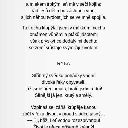
a mlékem trpkým laň mě v seči kojila:
řád lesů děl mou zásluhu i vinu,
s jich něhou tvrdost jich se ve mně spojila.
Tu trochu klopýtal jsem v měkkém mechu
omámen vůněmi a ptáků jásotem;
však pryskyřice dodaly mi dechu:
se zemí srůstaje svým žiji životem.
RYBA
Stříbrný svědku pohádky vodní,
divoké řeky obyvateli,
táž jsme přec hmota, bratři jsme rodní!
Silnější já jen, krutý a smělý.
Vzpínáš se, záříš; krůpěje kanou
zpět v řeku divou, v proud sladce jasný…
−− Ej, běž! Leť vodou rozezpívanou!
Život je přece příšerně krásný!