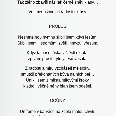
Tak zlého zbavíš nás jak černé sněti klasy…
Ve jménu života i radosti i krásy.
PROLOG
Nesmrtelnou hymnu slíbil jsem kdys lesům.
Slíbil jsem ji stromům, zvěři, hmyzu, vřesům.
Když ta naše láska v štěstí uzrála,
zpívám prosté rytmy lesů vasala.
Z radostí a míru vzcházejí mé sloky,
smutků překonaných bývá na nich pel…
Unikl jsem z města mílovými kroky,
k zdroji věčné něhy blah jsem odešel.
OCÚNY
Umřeme v barvách na zcela malou chvíli.