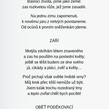
Básníci života, jsme jako země:
zas rozkvetou růže, jež jsme zasadili.
Na jednu zimu zapomenuti,
k novému jaru z mrtvých povstaneme.
Od ocúnů k prvním sněženkám jdeme.
ZÁŘÍ
Motýla zdvíhám létem znaveného
a zas ho pouštím na poslední květy;
ještě se těšit budem ze dne svého
já, cikády a ptáci, zvěř a květy…
Proč prchají však světle hnědé srny?
Můj krok přec tišší nemůže už býti.
Jsem tulák trochu rozedraný trny
a
teplo zvířat
chtěl bych pocítiti!
OBĚŤ PODĚKOVACÍ