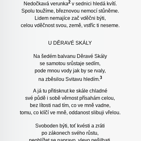
2
Nedočkavá verunka
v sednici hledá kvítí.
Spolu toužíme, březnovou nemocí stůněme.
Lidem nemajíce zač vděčni býti,
celou vděčnost svou, země, vstříc ti neseme.
U DĚRAVÉ SKÁLY
Na šedém balvanu Děravé Skály
se samotou srůstaje sedím,
pode mnou vody jak by se rvaly,
3
na zběsilou Svitavu hledím.
A já tu přitisknut ke skále chladné
své půdě i sobě věrnost přísahám celou,
bez lítosti nad tím, co ve mně vadne,
tomu, co klíčí ve mně, oddanost slibuji vřelou.
Svoboden býti, toť kvésti a zráti
po zákonech svého růstu,
neohlížet se napravo, vlevo nešilhati,