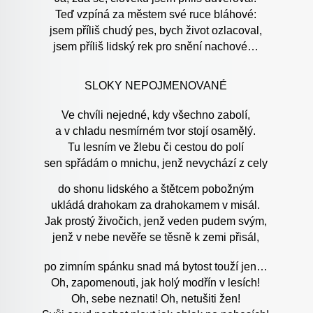
Teď vzpíná za městem své ruce bláhové:
jsem příliš chudý pes, bych život ozlacoval,
jsem příliš lidský rek pro snění nachové…
SLOKY NEPOJMENOVANÉ
Ve chvíli nejedné, kdy všechno zabolí,
a v chladu nesmírném tvor stojí osamělý.
Tu lesním ve žlebu či cestou do polí
sen spřádám o mnichu, jenž nevychází z cely
do shonu lidského a štětcem pobožným
ukládá drahokam za drahokamem v misál.
Jak prostý živočich, jenž veden pudem svým,
jenž v nebe nevěře se těsně k zemi přisál,
po zimním spánku snad má bytost touží jen…
Oh, zapomenouti, jak holý modřín v lesích!
Oh, sebe neznati! Oh, netušiti žen!