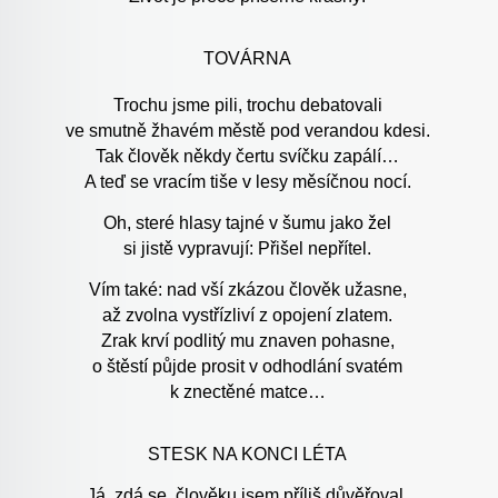
TOVÁRNA
Trochu jsme pili, trochu debatovali
ve smutně žhavém městě pod verandou kdesi.
Tak člověk někdy čertu svíčku zapálí…
A teď se vracím tiše v lesy měsíčnou nocí.
Oh, steré hlasy tajné v šumu jako žel
si jistě vypravují: Přišel nepřítel.
Vím také: nad vší zkázou člověk užasne,
až zvolna vystřízliví z opojení zlatem.
Zrak krví podlitý mu znaven pohasne,
o štěstí půjde prosit v odhodlání svatém
k znectěné matce…
STESK NA KONCI LÉTA
Já, zdá se, člověku jsem příliš důvěřoval.