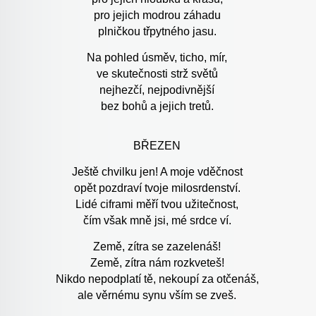
pro jejich modrou záhadu
plničkou třpytného jasu.
Na pohled úsměv, ticho, mír,
ve skutečnosti strž světů
nejhezčí, nejpodivnější
bez bohů a jejich tretů.
BŘEZEN
Ještě chvilku jen! A moje vděčnost
opět pozdraví tvoje milosrdenství.
Lidé ciframi měří tvou užitečnost,
čím však mně jsi, mé srdce ví.
Země, zítra se zazelenáš!
Země, zítra nám rozkveteš!
Nikdo nepodplatí tě, nekoupí za otčenáš,
ale věrnému synu vším se zveš.