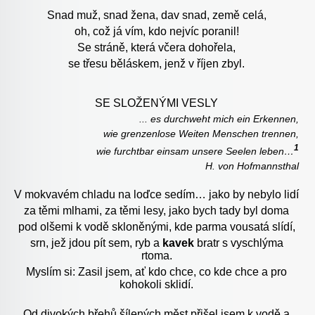
Snad muž, snad žena, dav snad, země celá,
oh, což já vím, kdo nejvíc poranil!
Se stráně, která včera dohořela,
se třesu běláskem, jenž v říjen zbyl.
SE SLOŽENÝMI VESLY
... es durchweht mich ein Erkennen,
wie grenzenlose Weiten Menschen trennen,
1
wie furchtbar einsam unsere Seelen leben…
H. von Hofmannsthal
V mokvavém chladu na loďce sedím… jako by nebylo lidí
za těmi mlhami, za těmi lesy, jako bych tady byl doma
pod olšemi k vodě skloněnými, kde parma vousatá slídí,
srn, jež jdou pít sem, ryb a
kavek
bratr s vyschlýma
rtoma.
Myslím si: Zasil jsem, ať kdo chce, co kde chce a pro
kohokoli sklidí.
Od divokých břehů šílených měst přišel jsem k vodě a