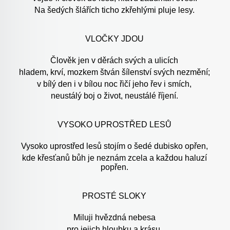
Na šedých šlářích ticho zkřehlými pluje lesy.
VLOČKY JDOU
Člověk jen v děrách svých a ulicích
hladem, krví, mozkem štván šílenství svých nezmění;
v bílý den i v bílou noc řičí jeho řev i smích,
neustálý boj o život, neustálé říjení.
VYSOKO UPROSTŘED LESŮ
Vysoko uprostřed lesů stojím o šedé dubisko opřen,
kde křesťanů bůh je neznám zcela a každou haluzí
popřen.
PROSTÉ SLOKY
Miluji hvězdná nebesa
pro jejich hloubku a krásu,