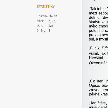
STATISTIKY
„
Tak toho t
mezi sebou
Celkem:
167726
dělnic, d
Měsíc:
7126
študýrovan
mělo chodi
Den:
226
potom tenc
Online:
8
pravda nevo
sní, a myslí
„
Filcík:
Pří
všiml, jak
Nevšiml − 
2
Okeoníné
„
Co není mo
Opíše, bra
zrovna není
pěkně krás
„
Jen čtěte,
musí dělat