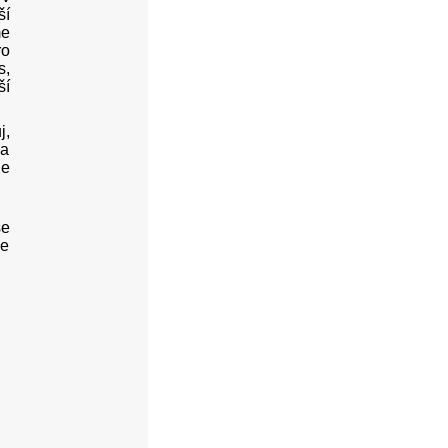
ší
me
ro
s,
ší
j,
na
de
se
ce