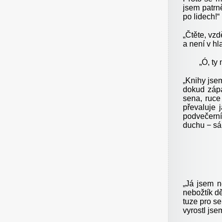
jsem patrn
po lidech!“
„
Čtěte, vzdě
a není v hl
„
Ó, ty
„
Knihy jsem
dokud zápa
sena, ruce
převaluje 
podvečerní
duchu − sám
„
Já jsem n
nebožtík d
tuze pro se
vyrostl jse