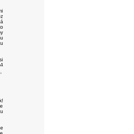
mi
ez
ná
to
by
mu
ku
si
1
?
,
k!
le
ku
ne
le