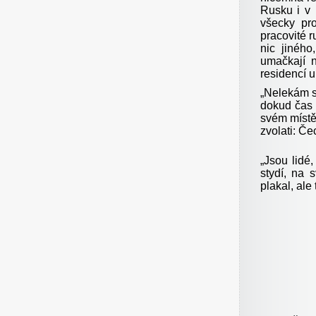
Rusku i v 
všecky pr
pracovité 
nic jiného
umačkají 
residencí u
„
Nelekám se
dokud čas 
svém místě
zvolati: Če
„
Jsou lidé,
stydí, na 
plakal, ale 