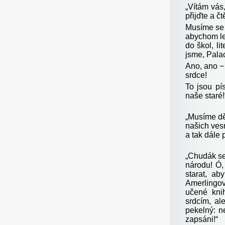
„
Vítám vás,
přijďte a č
Musíme se d
abychom le
do škol, li
jsme, Palac
Ano, ano − 
srdce!
To jsou pí
naše staré!
„
Musíme dě
našich vesn
a tak dále 
„
Chudák se
národu! Ó,
starat, a
Amerlingov
učené kni
srdcím, al
pekelný: n
zapsáni!“