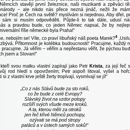
Němcích stavějí první železnice, naši muzikanti a zpěváci tě
onárody − ale nikdo nás přece nezná jináč, nežli že má
ruce! Proč je Čech na světě? myslívám si nejednou. Aby dřel, p
, sám si musím odpověděti. Půjde-li to tak dále, udusí ná
nás a pravdou bude, co jeden Němec napsal, že by nejlep
niversální říše německé byla Praha!“
4
, nebojím se! Víte, co praví libuňský náš poeta Marek?
‚Usilu
zbývá. Přítomnost je kolébka budoucnosti!‘ Pracujme, každý 
 pracujme. Já věřím − věřím a nepřestanu věřit, že pýchou bu
ch jsem a Slovan!“
 kteří svou matku vlastní zapírají jako Petr
Krista
, za její řeč 
svůj rod hledí s opovržením; Petr aspoň litoval, vyšel a hoř
ti si z vlastní krve ještě žerty tropívají, vysmívají se jí!“
„
Co z nás Slávů bude za sto roků,
co že bude z celé Evropy?
Slávský život na vzdor potopy
rozšíří svých všude meze kroků.
A ta, kterou měli za otroků
jen řeč křivé Němců pochopy,
ozývati se má pod stropy
paláců a v ústech samých soků!“