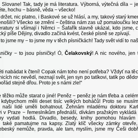
 Slovane! Tak, tady je má literatura. Výborná, výtečná díla − j
těte, hochu − básně, věda − všecko!
ržet, nic platno, i Baskové se už hlásí, a my, takový starý kme
nošili? Všecko se změní − čeština nám zas už pomaloučku le
teratury si všímají i Němci − Šafařík slavně ukázal, kdo jsme, 
ký píše Dějiny, divadlo začíná kvést, české písně se zpívají.
to jsme my − to jsme my v těch písničkách! Tady svět vidí to na
sničky − to jsou písničky! Ó,
Čelakovský
! A nic nového, jen 
“
ti nabádat k čtení! Copak nám toho není potřeba? Vždyť na tě
icích nic nevědí, neznají svět, jen syn po tatíkovi, tatík po dědo
pořád stejně dřou. Proto je s námi zle!“
 těžko může starat o jiné! Peněz − peněz je nám třeba a celé
 kdybychom měli deset tisíc velkých boháčů! Proto se musí
by naši lidé uměli bohatnout. Žehnám mladému doktoru Kar
i v Praze − řemeslníkům přednáší, dívkám pražským vykládá
hy vydati hodlá. Divadlo, besedy, knihy pomohou hlavám
e také pamatujme na kapsy. Zlatý klíč všecky zámky otevře,
ebeský nemůže, pravda, ale tam, myslím, jsme my Češi dob