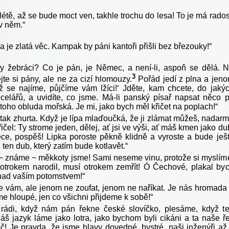
létě, až se bude moct ven, takhle trochu do lesa! To je má rados
 v něm.“
a je zlatá věc. Kampak by páni kantoři přišli bez březouky!“
 žebráci? Co je pán, je Němec, a není-li, aspoň se dělá. 
3
jte si pány, ale ne za cizí hlomouzy.
Pořád jedí z plna a jen
Až se najíme, půjčíme vám lžíci!‘ Jděte, kam chcete, do jaký
celářů, a uvidíte, co jsme. Má-li panský písař napsat něco 
 toho obluda mořská. Je mi, jako bych měl křičet na poplach!“
ak zhurta. Když je lípa mlaďoučká, že ji zlámat můžeš, nadar
řičel: Ty strome jeden, dělej, ať jsi ve výši, ať máš kmen jako du
ce, pospěš! Lipka poroste pěkně klidně a vyroste a bude ješ
ž ten dub, který zatím bude kotlavět.“
− známe − měkkoty jsme! Sami neseme vinu, protože si myslím
otrokem narodil, musí otrokem zemřít! Ó Čechové, plakal by
nad vaším potomstvem!“
e vám, ale jenom ne zoufat, jenom ne naříkat. Je nás hromada
e hloupé, jen co všichni přijdeme k sobě!“
rádi, když nám pán řekne české slovíčko, plesáme, když t
náš jazyk láme jako lotra, jako bychom byli cikáni a ta naše ř
č! Je pravda, že jsme hlavy dovedné, bystré, naši inženýři až