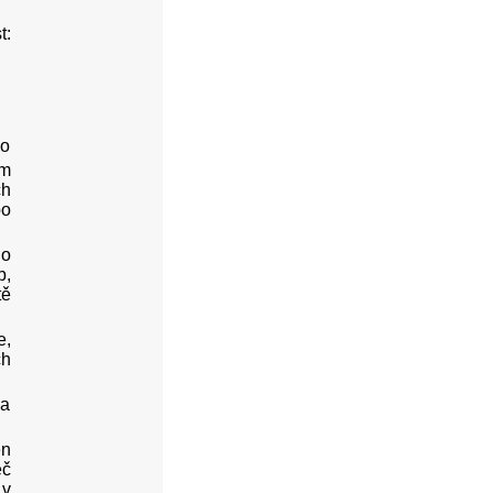
t:
No
om
ch
po
mo
b,
tě
e,
ch
 a
en
eč
 v