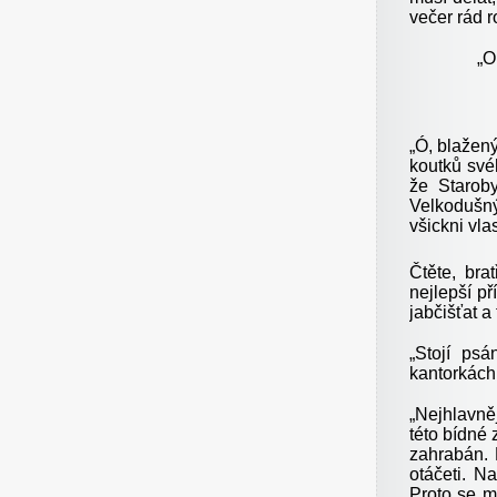
večer rád r
„
O
„
Ó, blažený
koutků své
že Staroby
Velkodušn
všickni vla
Čtěte, bra
nejlepší p
jabčišťat a
„
Stojí psá
kantorkách 
„
Nejhlavněj
této bídné 
zahrabán. 
otáčeti. N
Proto se m