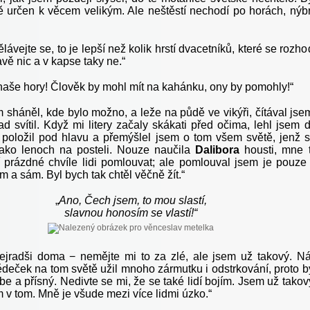
ě určen k věcem velikým. Ale neštěstí nechodí po horách, nýb
lávejte se, to je lepší než kolik hrstí dvacetníků, které se rozho
avě nic a v kapse taky ne.“
 naše hory! Člověk by mohl mít na kahánku, ony by pomohly!“
 sháněl, kde bylo možno, a leže na půdě ve vikýři, čítával jse
d svítil. Když mi litery začaly skákati před očima, lehl jsem 
 položil pod hlavu a přemýšlel jsem o tom všem světě, jenž 
jako lenoch na posteli. Nouze naučila
Dalibora
housti, mne 
 prázdné chvíle lidi pomlouvat; ale pomlouval jsem je pouze
 a sám. Byl bych tak chtěl věčně žít.“
„
Ano, Čech jsem, to mou slastí,
slavnou honosím se vlastí!“
ejradši doma − nemějte mi to za zlé, ale jsem už takový. N
ědeček na tom světě užil mnoho zármutku i odstrkování, proto b
be a přísný. Nedivte se mi, že se také lidí bojím. Jsem už takov
m v tom. Mně je všude mezi více lidmi úzko.“