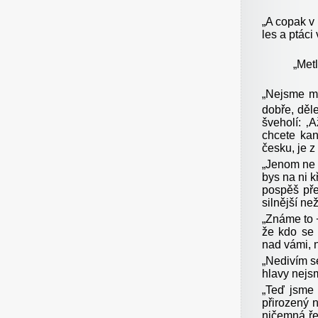
„
A copak v 
les a ptáci
„
Metl
„
Nejsme my
dobře, děle
šveholí: ‚
chcete kan
česku, je z
„
Jenom ne t
bys na ni k
pospěš pře
silnější ne
„
Známe to 
že kdo se 
nad vámi, 
„
Nedivím s
hlavy nejsm
„
Teď jsme 
přirozený 
ničemná ře