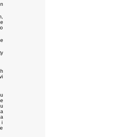
en
n,
ze
co
še
ty
ch
vi
mu
me
lu
 a
 a
 i
ře