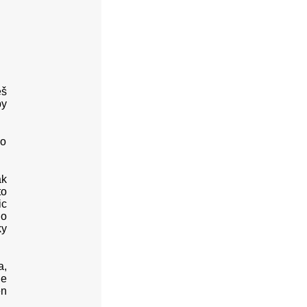
eš
by
ko
ak
to
ic
no
ky
a,
le
en