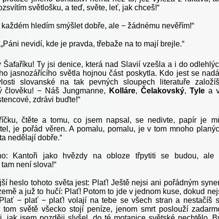
ozsvítím světlošku, a teď, světe, leť, jak chceš!“
 každém hledím smýšlet dobře, ale − žádnému nevěřím!“
„
Páni nevidí, kde je pravda, třebaže na to mají brejle.“
 Šafaříku! Ty jsi denice, která nad Slavií vzešla a i do odlehlý
ho jasnozářícího světla hojnou část poskytla. Kdo jest se nadá
losti slovanské na tak pevných sloupech literatuře založí
ý člověku! − Náš Jungmanne,
Kolláre
,
Čelakovský
,
Tyle
a v
stencové, zdrávi buďte!“
tříčku, čtěte a tomu, co jsem napsal, se nedivte, papír je m
řítel, je pořád věren. A pomalu, pomalu, je v tom mnoho planý
 ta nedělají dobře.“
no: Kantoři jako hvězdy na obloze třpytiti se budou, ale
tam není slova!“
ší heslo tohoto světa jest: Plať! Ještě nejsi ani pořádným syn
země a juž to hučí: Plať! Potom to jde v jednom kuse, dokud nej
Plať − plať − plať! volají na tebe se všech stran a nestačíš 
a tom světě všecko stojí peníze, jenom smrt poslouží zadarm
i, jak jsem později slyšel, do té motanice světské nechtělo. B