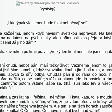
(výpisky)
„
I kterýpak vlastenec bude říkat nehněvaj’ se!“
e každému, jenom když nevidím světskou nepravost. Na fal
 na nadutost, na pýchu taky, ale upřímnosti zas přeju, a kdy
t sem! Já jí ho dám.“
ukázav rukou po kraji pravil: „Velký ten kout není, ale jsme tu ja
ení chudí, neboť páni mají těžký život. Vezměme jenom to, j
 jíst! Mne samého, když syrovátku dlouho jím, bolí ruka, a pro
ypiju, abych to dřív odbyl. Chuďas pán jí od rána do noci, n
ořád naříká, co se nadře; s těžkou hlavou jde do postele a rá
 centnýře; potom vstane, sápe se, trhá, zuří jako lev a všec
oklíná.“
tina a zas latina − řečtina − němčina − i kata, kata, to je moudr
věk nerozumí. Inu, věřím, věřím, že je v tom předivné krásy, a
ěco naším přirozeným jazykem. Ale ten je na těch horách zastrč
ího koutka! Ó Čechové, Čechové, plakal bych nad vámi!“