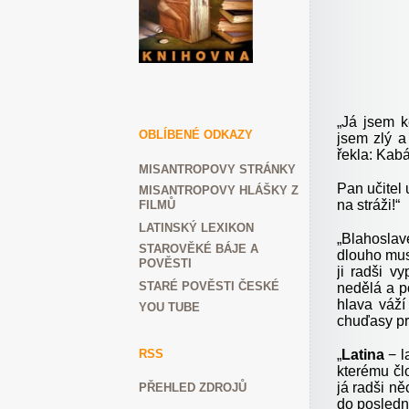
„
Já jsem k
OBLÍBENÉ ODKAZY
jsem zlý a
řekla: Kabá
MISANTROPOVY STRÁNKY
Pan učitel 
MISANTROPOVY HLÁŠKY Z
na stráži!“
FILMŮ
LATINSKÝ LEXIKON
„
Blahoslav
STAROVĚKÉ BÁJE A
dlouho musí
POVĚSTI
ji radši v
STARÉ POVĚSTI ČESKÉ
nedělá a p
hlava váží
YOU TUBE
chuďasy pr
RSS
„
Latina
− la
kterému člo
já radši n
PŘEHLED ZDROJŮ
do posledn