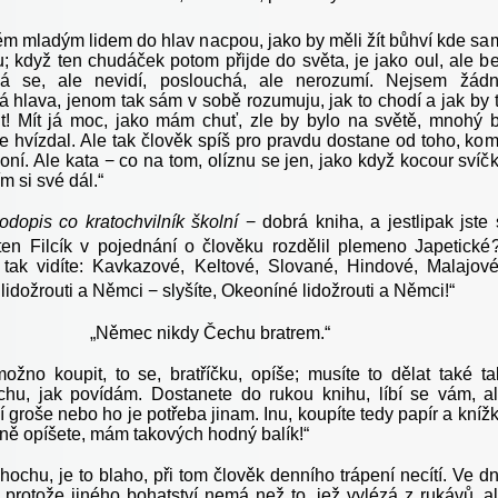
ěm mladým lidem do hlav nacpou, jako by měli žít bůhví kde sa
; když ten chudáček potom přijde do světa, je jako oul, ale b
ívá se, ale nevidí, poslouchá, ale nerozumí. Nejsem žád
á hlava, jenom tak sám v sobě rozumuju, jak to chodí a jak by 
t! Mít já moc, jako mám chuť, zle by bylo na světě, mnohý 
e hvízdal. Ale tak člověk spíš pro pravdu dostane od toho, ko
ní. Ale kata − co na tom, olíznu se jen, jako když kocour svíč
m si své dál.“
rodopis co kratochvilník školní
− dobrá kniha, a jestlipak jste 
 ten Filcík v pojednání o člověku rozdělil plemeno Japetické
tak vidíte: Kavkazové, Keltové, Slované, Hindové, Malajové
lidožrouti a Němci − slyšíte, Okeoníné lidožrouti a Němci!“
„
Němec nikdy Čechu bratrem.“
žno koupit, to se, bratříčku, opíše; musíte to dělat také ta
chu, jak povídám. Dostanete do rukou knihu, líbí se vám, a
 groše nebo ho je potřeba jinam. Inu, koupíte tedy papír a kníž
ně opíšete, mám takových hodný balík!“
 hochu, je to blaho, při tom člověk denního trápení necítí. Ve d
, protože jiného bohatství nemá než to, jež vylézá z rukávů, a