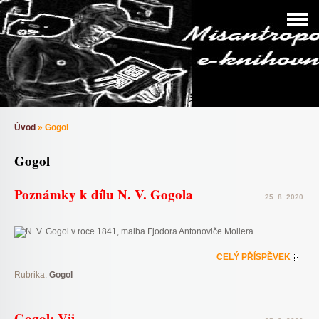
Úvod
»
Gogol
Gogol
Poznámky k dílu N. V. Gogola
25. 8. 2020
CELÝ PŘÍSPĚVEK
Rubrika:
Gogol
Gogol: Vij