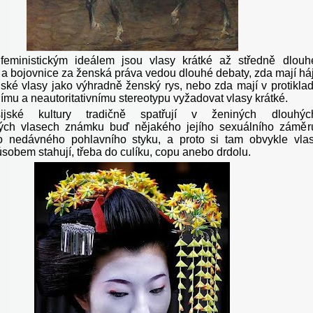
feministickým ideálem jsou vlasy krátké až středně dlouh
 a bojovnice za ženská práva vedou dlouhé debaty, zda mají háj
ské vlasy jako výhradně ženský rys, nebo zda mají v protikla
nímu a neautoritativnímu stereotypu vyžadovat vlasy krátké.
ijské kultury tradičně spatřují v ženiných dlouhýc
ých vlasech známku buď nějakého jejího sexuálního záměr
o nedávného pohlavního styku, a proto si tam obvykle vla
sobem stahují, třeba do culíku, copu anebo drdolu.