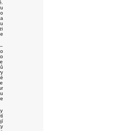
é.
ru
ho
na
ku
zi
ie
 –
ko
to
le
žů
vy
ké
je
ur
mu
ve
sy
tí
jí
ky