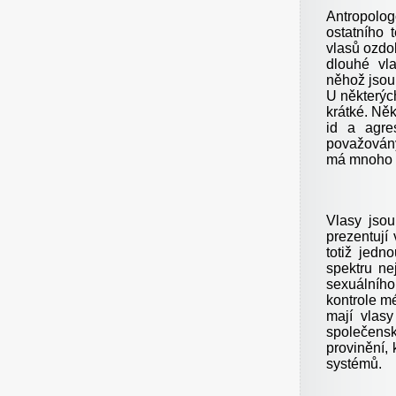
Antropolog
ostatního
vlasů ozdob
dlouhé vl
něhož jsou 
U některých
krátké. Něk
id a agres
považovány 
má mnoho p
Vlasy jsou
prezentují 
totiž jedn
spektru ne
sexuálního,
kontrole mé
mají vlasy 
společensko
provinění, 
systémů.