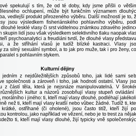
ové spekulují s tím, že od té doby, kdy jsme přišli o větši
 tělesného ochlupení, může být funkčním významem dlouhý
a, vedlejší produkt přirozeného výběru. Další možností je to, 
asy jsou výsledkem fisheriánského pohlavního výběru, pod
dlouhé lesklé vlasy či srst viditelnou známkou zdravého jedinc
 skupin lidí jsou však výsledkem selektivního tlaku naopak vla
teří psychoanalytici a freudiáni tvrdí, že dlouhé vlasy představu
i, a že stříhání vlasů je tudíž blízké kastraci. Vlasy js
za silný sexuální symbol, a to jak pro muže, tak i pro ženy, c
aralel s pohlavním stykem.
Kulturní dějiny
 jedním z nejdůležitějších způsobů toho, jak lidé sami se
ve společnosti a zároveň i toho, jak hodnotí ostatní. Vlasy js
ou z částí těla, která je nejsnáze manipulovatelná. V širok
jrůznějších kultur a názorů zosobňují vlasy stupeň ovládání
 morálního i jiného: ti, kteří mají vlasy dlouhé, podléhají jakékol
ně než ti, kteří mají vlasy kratší nebo vůbec žádné. Tudíž ti, kte
krátké, ostříhané (či oholené), jsou často titíž, kteří žijí p
u kontrolou, jako například ve vězení, nebo je to trest za něja
kdežto ti, kteří mají vlasy dlouhé, žijí typicky vně společenský