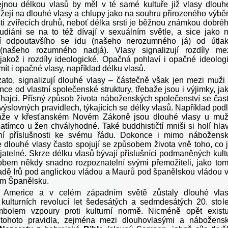
jnou délkou vlasů by měl v té samé kultuře již vlasy dlouh
ížejí na dlouhé vlasy a chlupy jako na souhru přirozeného výbě
sti zvířecích druhů, neboť délka srsti je běžnou známkou dobré
eudiáni se na to též dívají v sexuálním světle, a sice jako 
ění odpoutavšího se idu (našeho nerozumného já) od útla
(našeho rozumného nadjá). Vlasy signalizují rozdíly me
 jakož i rozdíly ideologické. Opačná pohlaví i opačné ideolog
mít i opačné vlasy, například délku vlasů.
zato, signalizují dlouhé vlasy – částečně však jen mezi muži
nce od vlastní společenské struktury, třebaže jsou i výjimky, ja
Thajci. Přísný způsob života náboženských společenství se čas
 výslovných pravidlech, týkajících se délky vlasů. Například pod
áže v křesťanském Novém Zákoně jsou dlouhé vlasy u mu
atímco u žen chvályhodné. Také buddhističtí mniši si holí hla
í příslušnosti ke svému řádu. Dokonce i mimo nábožens
se dlouhé vlasy často spojují se způsobem života vně toho, co 
ijatelné. Skrze délku vlasů bývají příslušníci podmaněných kult
obem někdy snadno rozpoznatelní svými přemožiteli, jako to
padě Irů pod anglickou vládou a Maurů pod španělskou vládou 
ém Španělsku.
 Americe a v celém západním světě zůstaly dlouhé vla
kulturních revolucí let šedesátých a sedmdesátých 20. stole
mbolem vzpoury proti kulturní normě. Nicméně opět existu
 tohoto pravidla, zejména mezi dlouhovlasými a nábožens