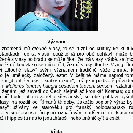
Význam
ě znamená mít
dlouhé
vlasy, to se různí od kultury ke kultuř
standardní délka vlasů, použitelná pro obě pohlaví, může b
 ženě s vlasy po bradu se může říkat, že má vlasy krátké, zatím
utéž délkou vlasů se může říct, že má vlasy dlouhé. V angličti
ví „dlouhé vlasy“ svým významem tradičně váže zhruba 
o je umělecky založený, estét. V češtině máme naproti to
ení „dlouhé vlasy – krátký rozum“, což je v podstatě původ
ení
Mulieres longam habent cesariem brevem sensum
, vztahují
 ženám, jež zavedl do Čech zřejmě až kronikář Kosmas; do 
 příchodu latinizovaného křesťanství, se obě pohlaví pyšni
lasy, na rozdíl od Římanů té doby. Jakožto popisný výraz by
lasy“ užívány ve starověku pro franský polobarbarský r
a v současnosti jím jsou označováni nadšenci pro klasick
ž i hippies (u nás to jsou „hároši“ nebo „máničky“) a estéti.
Věda