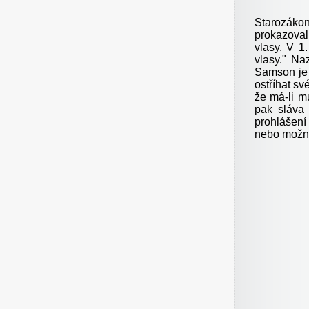
Starozákon
prokazoval
vlasy. V 1
vlasy
."
Naz
Samson je j
ostříhat sv
že má-li m
pak sláva 
prohlášení
nebo možná