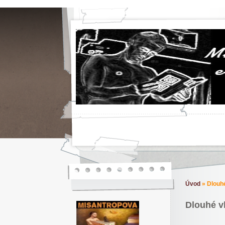
Úvod
»
Dlouhé
Dlouhé v