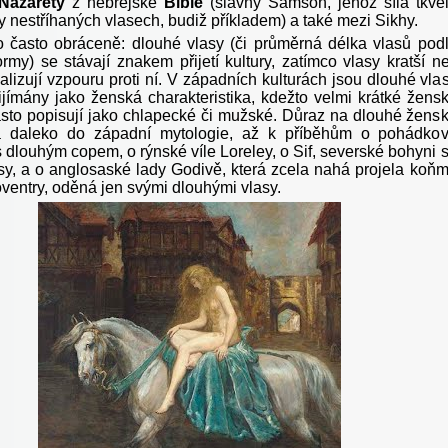
Nazarety
z hebrejské
Bible
(slavný Samson, jehož síla tkvě
y nestříhaných vlasech, budiž příkladem) a také mezi Sikhy.
o často obráceně: dlouhé vlasy (či průměrná délka vlasů pod
ormy) se stávají znakem přijetí kultury, zatímco vlasy kratší n
lizují vzpouru proti ní. V západních kulturách jsou dlouhé vla
řijímány jako ženská charakteristika, kdežto velmi krátké žens
asto popisují jako chlapecké či mužské. Důraz na dlouhé žens
á daleko do západní mytologie, až k příběhům o pohádko
 dlouhým copem, o rýnské víle Loreley, o Sif, severské bohyni 
asy, a o anglosaské lady Godivě, která zcela nahá projela koň
entry, oděná jen svými dlouhými vlasy.