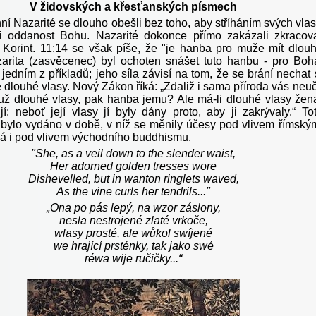
V židovských a křesťanských písmech
ní Nazarité se dlouho obešli bez toho, aby stříháním svých vla
i oddanost Bohu. Nazarité dokonce přímo zakázali zkracov
. Korint. 11:14 se však píše, že "je hanba pro muže mít dlou
arita
(zasvěcenec) byl ochoten snášet tuto hanbu - pro Boh
edním z příkladů; jeho síla závisí na tom, že se brání nechat 
é dlouhé vlasy. Nový Zákon říká: „Zdaliž i sama příroda vás neuč
už dlouhé vlasy, pak hanba jemu? Ale má-li dlouhé vlasy žen
jí: neboť její vlasy jí byly dány proto, aby ji zakrývaly.“ To
 bylo vydáno v době, v níž se měnily účesy pod vlivem římský
 i pod vlivem východního buddhismu.
"She, as a veil down to the slender waist,
Her adorned golden tresses wore
Dishevelled, but in wanton ringlets waved,
As the vine curls her tendrils..."
„Ona po pás lepý, na wzor záslony,
nesla nestrojené zlaté vrkoče,
wlasy prosté, ale wůkol swíjené
we hrající prsténky, tak jako swé
réwa wije ručičky...“