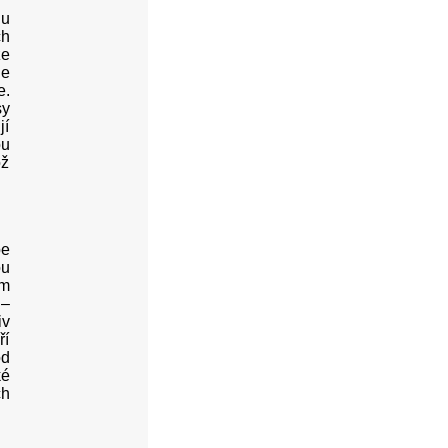
nu
ch
že
le
e.
sy
jí
ou
ož
be
ou
ém
 –
iv
ří
od
ké
ch