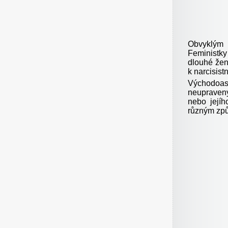
Obvyklým 
Feministky
dlouhé žen
k narcisist
Východoas
neupraven
nebo jejíh
různým způ