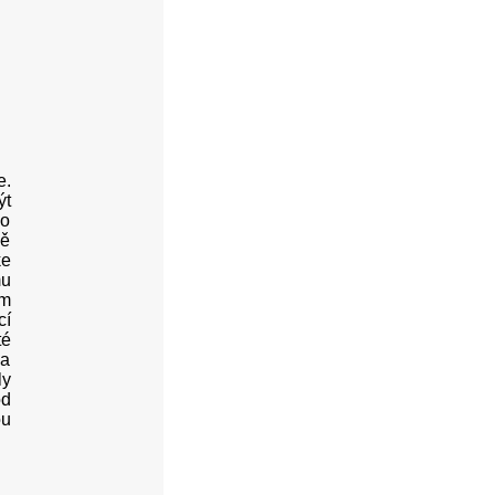
e.
ýt
co
ně
ke
mu
em
cí
té
la
ly
od
ou