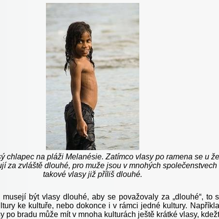
ý chlapec na pláži Melanésie. Zatímco vlasy po ramena se u ž
jí za zvláště dlouhé, pro muže jsou v mnohých společenstvech
takové vlasy již příliš dlouhé.
 musejí být vlasy dlouhé, aby se považovaly za „dlouhé“, to 
tury ke kultuře, nebo dokonce i v rámci jedné kultury. Napříkl
y po bradu může mít v mnoha kulturách ještě krátké vlasy, kdež