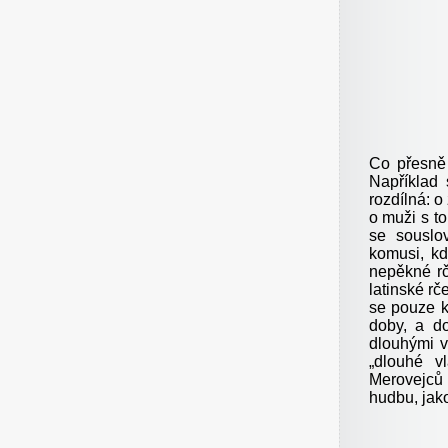
Co přesn
Například 
rozdílná: o
o muži s to
se souslo
komusi, kd
nepěkné rč
latinské rč
se pouze k
doby, a do
dlouhými v
„dlouhé v
Merovejců 
hudbu, jako