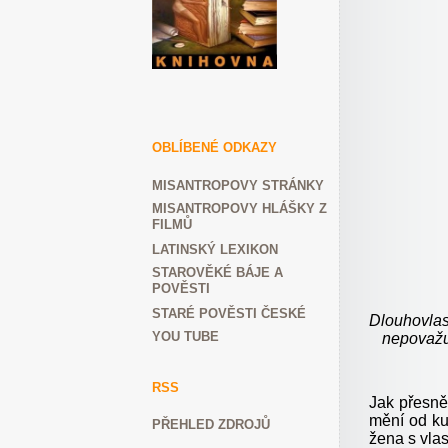
OBLÍBENÉ ODKAZY
MISANTROPOVY STRÁNKY
MISANTROPOVY HLÁŠKY Z
FILMŮ
LATINSKÝ LEXIKON
STAROVĚKÉ BÁJE A
POVĚSTI
STARÉ POVĚSTI ČESKÉ
Dlouhovlas
YOU TUBE
nepovažu
RSS
Jak přesně
mění od kul
PŘEHLED ZDROJŮ
žena s vlas