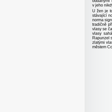
oddanými
v jeho nikd
U žen je t
stávající n
norma signa
tradičně p
vlasy se č
vlasy sah
Rapunzel s
zlatými vl
městem Cov