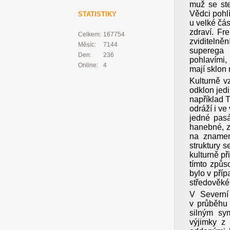
muž se ste
Vědci pohl
STATISTIKY
u velké čá
zdraví. Fr
Celkem:
167754
zviditeln
Měsíc:
7144
superega 
Den:
236
pohlavími,
Online:
4
mají sklon 
Kulturně v
odklon jedi
například 
odráží i ve
jedné pas
hanebné, z
na znamen
struktury 
kulturně př
tímto způs
bylo v pří
středověk
V Severní
v průběhu 
silným sy
výjimky z