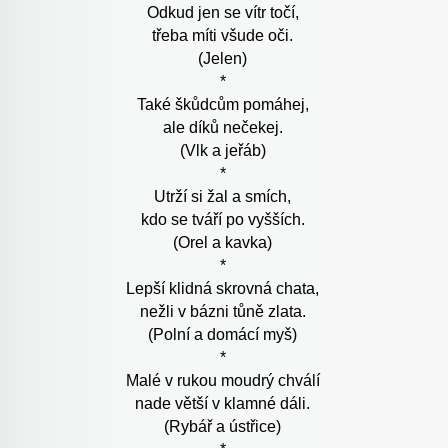
Odkud jen se vítr točí,
třeba míti všude oči.
(Jelen)
*
Také škůdcům pomáhej,
ale díků nečekej.
(Vlk a jeřáb)
*
Utrží si žal a smích,
kdo se tváří po vyšších.
(Orel a kavka)
*
Lepší klidná skrovná chata,
nežli v bázni tůně zlata.
(Polní a domácí myš)
*
Malé v rukou moudrý chválí
nade větší v klamné dáli.
(Rybář a ústřice)