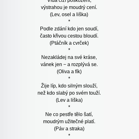
Vida cizí poškození,
výstrahou je moudrý cení.
(Lev, osel a liška)
*
Podle zdání kdo jen soudí,
často křivou cestou bloudí.
(Ptáčník a cvrček)
*
Nezakládej na své kráse,
vánek jen − a rozplývá se.
(Oliva a fík)
*
Žije líp, kdo silným slouží,
než kdo slabý po svém touží.
(Lev a liška)
*
Ne co pestře tělo šatí,
moudrým užitečné platí.
(Páv a straka)
*