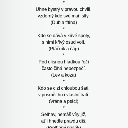
*
Uhne bystrý v pravou chvíli,
vzdorný kde své maří síly.
(Dub a třtina)
*
Kdo se dává v křivé spoly,
s nimi křivý osud volí.
(Ptáčník a čáp)
*
Pod úlisnou hladkou řečí
často číhá nebezpečí.
(Lev a koza)
*
Kdo se cizí chloubou šatí,
v posměchu i vlastní tratí.
(Vrána a ptáci)
*
Selhav, nemáš víry již,
ať i hnedle pravdu díš.
(Prolhaný pasák)