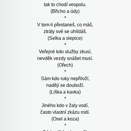
tak to chodí vespolu.
(Břicho a údy)
*
V tom-li přestaneš, co máš,
ztráty své se uhlídáš.
(Selka a slepice)
*
Veřejné kdo služby zkusí,
nevděk vezdy snášet musí.
(Ořech)
*
Sám kdo ruky nepřiloží,
nadějí se douboží.
(Liška a kavka)
*
Jiného kdo v žaly vodí,
často vlastní zkázu rodí.
(Osel a koza)
*