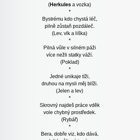
(
Herkules
a vozka)
*
Bystrému kdo chystá léč,
pilně zůstaň pozdáleč.
(Lev, vlk a liška)
*
Pilná vůle v silném páži
více nežli statky váží.
(Poklad)
*
Jedné unikaje tíži,
druhou na mysli měj blíži.
(Jelen a lev)
*
Skrovný najdeš práce vděk
vole chybný prostředek.
(Rybář)
*
Bera, dobře viz, kdo dává,