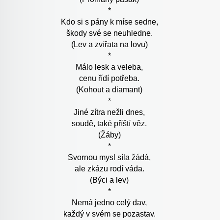
*
Kdo si s pány k míse sedne,
škody své se neuhledne.
(Lev a zvířata na lovu)
*
Málo lesk a veleba,
cenu řídí potřeba.
(Kohout a diamant)
*
Jiné zítra nežli dnes,
soudě, také příští věz.
(Žáby)
*
Svornou mysl síla žádá,
ale zkázu rodí váda.
(Býci a lev)
*
Nemá jedno celý dav,
každý v svém se pozastav.