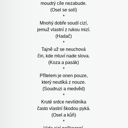
moudrý cíle nezabude.
(Osel se solí)
*
Mnohý dobře soudí cizí,
jemuž vlastní z rukou mizí.
(Hadač)
*
Tajně už se neuchová
čin, kde mluví nade slova.
(Koza a pasák)
*
Přítelem je onen pouze,
který neutíká z nouze.
(Soudruzi a medvěd)
*
Kruté srdce nevlídníka
často vlastní škodou pyká.
(Osel a kůň)
*