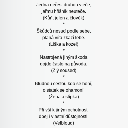
Jedna neřest druhou vleče,
jařmu hříšník neuteče.
(Kůň, jelen a člověk)
*
Škůdců nesuď podle sebe,
planá víra zkazí tebe.
(Liška a kozel)
*
Nastrojená jiným škoda
dojde často na původa.
(Zlý soused)
*
Bludnou cestou kdo se honí,
o statek se ohamoní.
(Žena a slípka)
*
Při vší k jiným ochotnosti
dbej i vlastní důstojnosti.
(Velbloud)