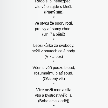
Rádo slíbí nebezpečí,
ale vůle zajde s křečí.
(Planý slib)
*
Ve styku že spory rodí,
protivy ať samy chodí.
(Uhlíř a bělič)
*
Lepší kůrka za svobody,
nežli v poutech celé hody.
(Vlk a pes)
*
Všemu věří pouze bloud,
rozumnému platí soud.
(Ošizený vlk)
*
Více nežli moc a síla
vtip a bystrost vyřídila.
(Bohatec a zloděj)
*