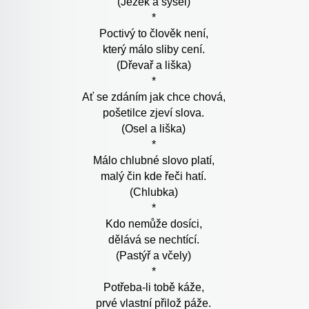
(Ježek a sysel)
*
Poctivý to člověk není,
který málo sliby cení.
(Dřevař a liška)
*
Ať se zdáním jak chce chová,
pošetilce zjeví slova.
(Osel a liška)
*
Málo chlubné slovo platí,
malý čin kde řeči hatí.
(Chlubka)
*
Kdo nemůže dosíci,
dělává se nechtící.
(Pastýř a včely)
*
Potřeba-li tobě káže,
prvé vlastní přilož páže.