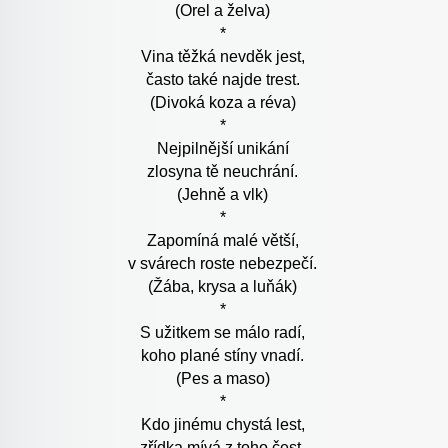
(Orel a želva)
*
Vina těžká nevděk jest,
často také najde trest.
(Divoká koza a réva)
*
Nejpilnější unikání
zlosyna tě neuchrání.
(Jehně a vlk)
*
Zapomíná malé větší,
v svárech roste nebezpečí.
(Žába, krysa a luňák)
*
S užitkem se málo radí,
koho plané stíny vnadí.
(Pes a maso)
*
Kdo jinému chystá lest,
zřídka mívá z toho čest.