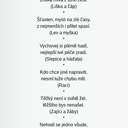
(Liška a čáp)
*
Šťasten, mysli na zlé časy,
z nejmenších i přítel spasí.
(Lev a myška)
*
Vychovej si plémě hadí,
nejlepší tvé péče zradí.
(Slepice a háďata)
*
Kdo chce jiné napraviti,
nesmí tuže chybu míti.
(Raci)
*
Těžký není v světě žel,
těžšího bys nenašel.
(Zajíci a žáby)
*
Nehodí se jedno všude,