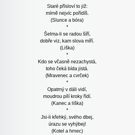
Staré přísloví to již:
mírně nejvíc pořídíš.
(Slunce a bóra)
*
Šelma-li se radou šíří,
dobře viz, kam slova míří.
(Liška)
*
Kdo se včasně nezachystá,
toho čeká bída jistá.
(Mravenec a cvrček)
*
Opatrný v dáli vidí,
moudrou pílí kroky řídí.
(Kanec a liška)
*
Jsi-li křehký, svého dbej,
úrazu se vyhýbej!
(Kotel a hrnec)