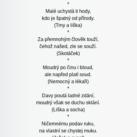
*
Malé uchystá ti hody,
kdo je špatný od přírody.
(Trny a liška)
*
Za přemnohým člověk touží,
čehož našed, zle se souží.
(Skotáček)
*
Moudrý po činu i bloud,
ale napřed platí soud.
(Nemocný a lékaři)
*
Davy poutá ladné zdání,
moudrý však se duchu sklání.
(Liška a socha)
*
Ničemnému podav ruku,
na vlastní se chystej muku.