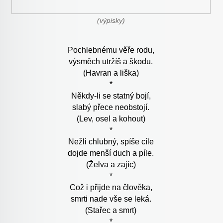
(výpisky)
Pochlebnému věře rodu,
výsměch utržíš a škodu.
(Havran a liška)
*
Někdy-li se statný bojí,
slabý přece neobstojí.
(Lev, osel a kohout)
*
Nežli chlubný, spíše cíle
dojde menší duch a píle.
(Želva a zajíc)
*
Což i přijde na člověka,
smrti nade vše se leká.
(Stařec a smrt)
*