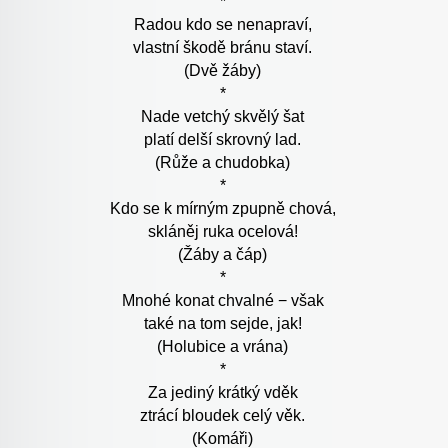
*
Radou kdo se nenapraví,
vlastní škodě bránu staví.
(Dvě žáby)
*
Nade vetchý skvělý šat
platí delší skrovný lad.
(Růže a chudobka)
*
Kdo se k mírným zpupně chová,
skláněj ruka ocelová!
(Žáby a čáp)
*
Mnohé konat chvalné − však
také na tom sejde, jak!
(Holubice a vrána)
*
Za jediný krátký vděk
ztrácí bloudek celý věk.
(Komáři)