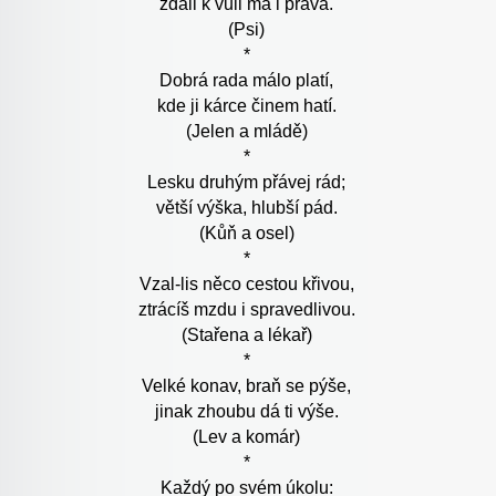
zdali k vůli má i práva.
(Psi)
*
Dobrá rada málo platí,
kde ji kárce činem hatí.
(Jelen a mládě)
*
Lesku druhým přávej rád;
větší výška, hlubší pád.
(Kůň a osel)
*
Vzal-lis něco cestou křivou,
ztrácíš mzdu i spravedlivou.
(Stařena a lékař)
*
Velké konav, braň se pýše,
jinak zhoubu dá ti výše.
(Lev a komár)
*
Každý po svém úkolu: